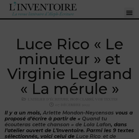
Luce Rico « Le
minuteur » et
Virginie Legrand
« La mérule »
L'ATELIER D'ÉCRITURE
,
NON CLASSÉ
,
VOS TEXTES
07 DÉCEMBRE 2022
Il y a un mois,
Arlette Mondon-Neycensas
vous a
proposé d’écrire à partir
d
e «
Quand tu
écouteras cette chanson » de Lola Lafon
, dans
l’atelier ouvert de L’Inventoire. Parmi les 9 textes
sélectionnés, voici celui de
Luce Rico et de