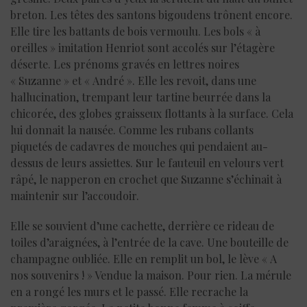
breton. Les têtes des santons bigoudens trônent encore.
Elle tire les battants de bois vermoulu. Les bols « à
oreilles » imitation Henriot sont accolés sur l’étagère
déserte. Les prénoms gravés en lettres noires
« Suzanne » et « André ». Elle les revoit, dans une
hallucination, trempant leur tartine beurrée dans la
chicorée, des globes graisseux flottants à la surface. Cela
lui donnait la nausée. Comme les rubans collants
piquetés de cadavres de mouches qui pendaient au-
dessus de leurs assiettes. Sur le fauteuil en velours vert
râpé, le napperon en crochet que Suzanne s’échinait à
maintenir sur l’accoudoir.
Elle se souvient d’une cachette, derrière ce rideau de
toiles d’araignées, à l’entrée de la cave. Une bouteille de
champagne oubliée. Elle en remplit un bol, le lève « A
nos souvenirs ! » Vendue la maison. Pour rien. La mérule
en a rongé les murs et le passé. Elle recrache la