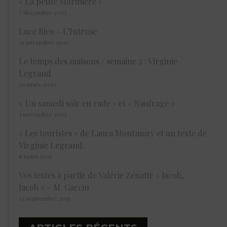
« La petite Morinière »
7 décembre 2022
Luce Rico – L’Intruse
25 novembre 2021
Le temps des maisons / semaine 2 : Virginie
Legrand
29 mars 2020
« Un samedi soir en rade » et « Naufrage »
3 novembre 2022
« Les touristes » de Laura Montmory et un texte de
Virginie Legrand
8 mars 2021
Vos textes à partir de Valérie Zénatti: « Jacob,
Jacob » – M. Garcin
23 septembre 2015