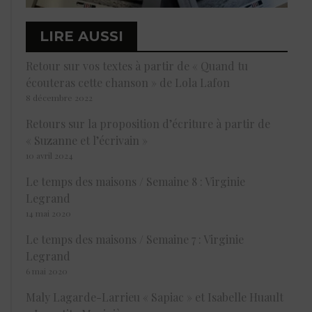
LIRE AUSSI
Retour sur vos textes à partir de « Quand tu
écouteras cette chanson » de Lola Lafon
8 décembre 2022
Retours sur la proposition d’écriture à partir de
« Suzanne et l’écrivain »
10 avril 2024
Le temps des maisons / Semaine 8 : Virginie
Legrand
14 mai 2020
Le temps des maisons / Semaine 7 : Virginie
Legrand
6 mai 2020
Maly Lagarde-Larrieu « Sapiac » et Isabelle Huault