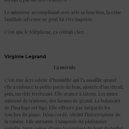
Le minuteur accomplissait avec zèle sa fonction, la crise
familiale advenue ne peut lui être imputée.
C’est que le téléphone, ça coûtait cher.
Virginie Legrand
La mérule
C’est une âcre odeur d’humidité qui l’a assaillie quand
elle a enfoncé la petite porte de bois, ajourée d’un vitrail,
puis, un vide térébrant. Elle avance à tâtons. Les murs
suintent de tristesse, des larmes de granit. Le balancier
de l’horloge est figé. Elle effleure par mégarde les
touches du piano. Désaccordé. Atteint l’interrupteur de
la cuisine. Elle sursaute. L’ampoule du plafonnier
grésille. Deux paires d’yeux la scrutent du haut du buffet