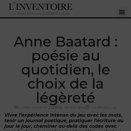
Anne Baatard :
poésie au
quotidien, le
choix de la
légèreté
ANIMATEURS D'ATELIERS
,
INTERVIEWS
15 JANVIER 2025
Vivre l’expérience intense du jeu avec les mots,
tenir un journal poétique, pratiquer l’écriture au
jour le jour, cheminer au-delà des codes avec