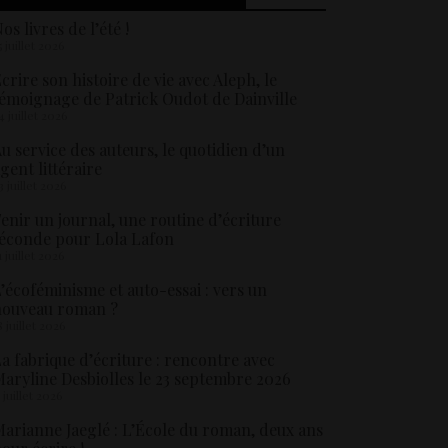
os livres de l’été !
5 juillet 2026
crire son histoire de vie avec Aleph, le
émoignage de Patrick Oudot de Dainville
4 juillet 2026
u service des auteurs, le quotidien d’un
gent littéraire
3 juillet 2026
enir un journal, une routine d’écriture
éconde pour Lola Lafon
1 juillet 2026
’écoféminisme et auto-essai : vers un
nouveau roman ?
8 juillet 2026
a fabrique d’écriture : rencontre avec
aryline Desbiolles le 23 septembre 2026
5 juillet 2026
arianne Jaeglé : L’École du roman, deux ans