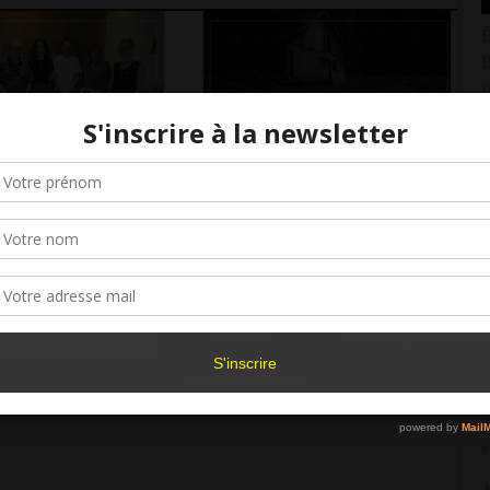
É
B
1
R
Gérer le consentement aux cookies
A
1
 la soirée de
« Quelque part dans la forêt
r offrir les meilleures expériences, nous utilisons des technologies telles que les
s prix du concours
primaire », prix du public de
kies pour stocker et/ou accéder aux informations des appareils. Le fait de consen
 2026
L’Inventoire !
R
es technologies nous permettra de traiter des données telles que le comporteme
s
navigation ou les ID uniques sur ce site. Le fait de ne pas consentir ou de retirer 
2
sentement peut avoir un effet négatif sur certaines caractéristiques et fonctions.
R
Accepter
Refuser
Voir les préférence
3
Politique de cookies
R
é
8