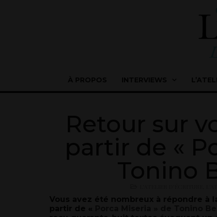
À PROPOS
INTERVIEWS
L’ATEL
Retour sur vo
partir de « P
Tonino 
L'ATELIER D'ÉCRITURE
,
L'A
Vous avez été nombreux à répondre à la 
partir d
e «
Porca Miseria
»
de Tonino Be