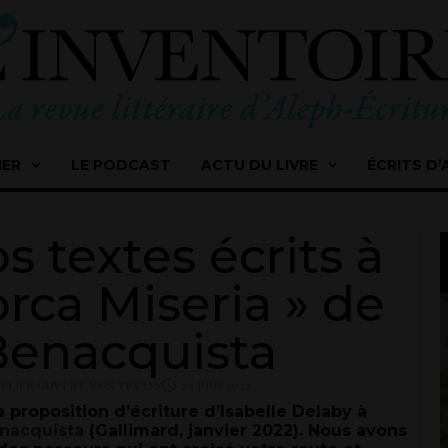
IER
LE PODCAST
ACTU DU LIVRE
ÉCRITS D’
s textes écrits à
orca Miseria » de
Benacquista
TELIER OUVERT
,
VOS TEXTES
29 JUIN 2022
proposition d’écriture d’Isabelle Delaby à
nacquista
(Gallimard, janvier 2022). Nous avons