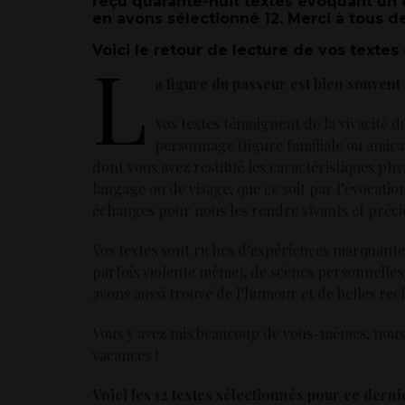
reçu quarante-huit textes évoquant un d
en avons sélectionné 12. Merci à tous de
Voici le retour de lecture de vos textes
L
a figure du passeur est bien souvent 
Vos textes témoignent de la vivacité du
personnage (figure familiale ou amical
dont vous avez restitué les caractéristiques phy
langage ou de visage, que ce soit par l’évocation
échanges pour nous les rendre vivants et préci
Vos textes sont riches d’expériences marquante
parfois violente même), de scènes personnelles
avons aussi trouvé de l’humour et de belles rec
Vous y avez mis beaucoup de vous-mêmes, nous 
vacances !
Voici les 12 textes sélectionnés pour ce dernie