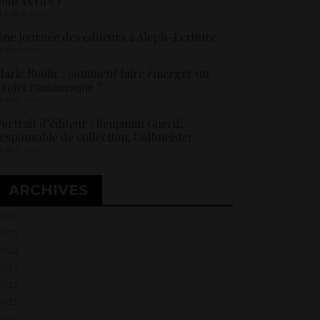
our écrire !
4 juillet 2026
ne Journée des éditeurs à Aleph-Ecriture
 juillet 2026
arie Boulic : comment faire émerger un
rojet romanesque ?
 juillet 2026
ortrait d’éditeur : Benjamin Guérif,
esponsable de collection, Gallmeister
 juillet 2026
ARCHIVES
2026
2025
2024
2023
2022
021
2020