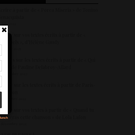
crire à partir de « Porca Miseria » de Tonino
enacquista
3 juin 2022
etour sur vos textes écrits à partir de «
rchipels », d’Hélène Gaudy
7 février 2025
tir
etours sur les textes écrits à partir de « Qui
nt
ait », de Pauline Delabroy-Allard
son
5 décembre 2023
etour sur les textes écrits à partir de Paris-
s
Briançon
 novembre 2022
etour sur vos textes à partir de « Quand tu
couteras cette chanson » de Lola Lafon
 décembre 2022
A VOS PLUMES !