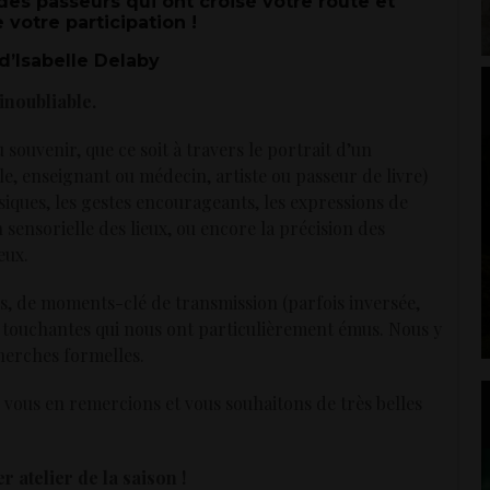
es passeurs qui ont croisé votre route et
 votre participation !
 d’Isabelle Delaby
inoubliable.
 souvenir, que ce soit à travers le portrait d’un
e, enseignant ou médecin, artiste ou passeur de livre)
siques, les gestes encourageants, les expressions de
 sensorielle des lieux, ou encore la précision des
eux.
s, de moments-clé de transmission (parfois inversée,
 touchantes qui nous ont particulièrement émus. Nous y
herches formelles.
vous en remercions et vous souhaitons de très belles
r atelier de la saison !