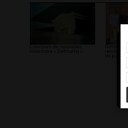
Concours de nouvelles
Retour sur
Pou
Inventoire « Détour(s) »
remise de
coo
de poésie
à c
de 
con