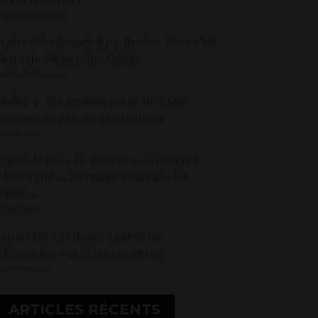
0 décembre 2014
extes sélectionnés à partir de « Alors c’est
ien » de Clémentine Mélois
8 décembre 2024
telier 4 : Vos textes à partir de « Les
Orages » de Sylvain Prudhomme
 mars 2021
ophie Marie « Le passeur », F. Draguet
 Maternité », Véronique Cauquil « Du
ouffle »
9 juin 2022
etour sur vos textes à partir de
 Farouches » et choix parmi eux
2 janvier 2022
ARTICLES RÉCENTS