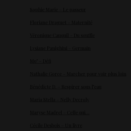
Sophie Marie – Le passeur
Floriane Draguet – Maternité
Véronique Cauquil – Du souffle
Lysiane Panighini – Germain
Mo’ – Défi
Nathalie Gorce – Marcher pour voir plus loin
Bénédicte D. – Respirer sous l’eau
Maria Stella – Nelly Decroly
Maryse Madrel – Celle qui…
Cécile Desbois – Un livre