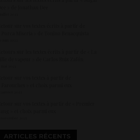
ee » de Jonathan Dee
 juillet 2023
etour sur vos textes écrits à partir de
 Porca Miseria » de Tonino Benacquista
9 juin 2022
etours sur les textes écrits à partir de « La
ille de vapeur » de Carlos Ruiz Zafón
1 mai 2022
etour sur vos textes à partir de
 Farouches » et choix parmi eux
2 janvier 2022
etour sur vos textes à partir de « Premier
ang » et choix parmi eux
 novembre 2021
ARTICLES RÉCENTS