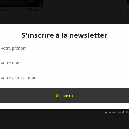
R
is avec Julia Perrin
G
3
R
Gérer le consentement aux cookies
L
1
r offrir les meilleures expériences, nous utilisons des technologies telles que les
kies pour stocker et/ou accéder aux informations des appareils. Le fait de consen
T
es technologies nous permettra de traiter des données telles que le comporteme
b
navigation ou les ID uniques sur ce site. Le fait de ne pas consentir ou de retirer 
1
sentement peut avoir un effet négatif sur certaines caractéristiques et fonctions.
R
Accepter
Refuser
Voir les préférence
d
1
Politique de cookies
R
A
1
R