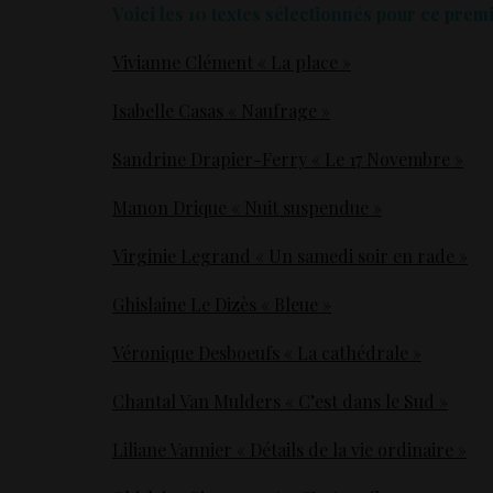
Voici les 10 textes sélectionnés pour ce premie
Vivianne Clément « La place »
Isabelle Casas « Naufrage »
Sandrine Drapier-Ferry « Le 17 Nov
embre »
Manon Drique « Nuit suspendue »
Virginie Legrand « Un samedi soir en rade »
Ghislaine Le Dizès « Bleue »
Véronique Desboeufs «
La
cath
édrale »
Chantal Van Mulders « C’est dans le Sud »
Liliane Vannier « Détails de la vie ordinaire »