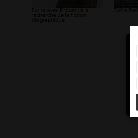
Écrire avec Proust : à la
Écrire Par
recherche de la fiction
biographique
Pou
coo
à c
de 
con