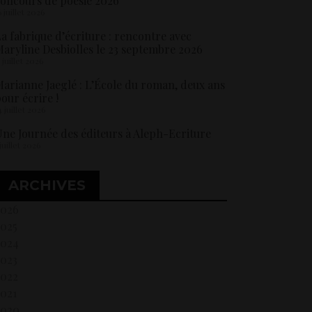
oncours de poésie 2026
6 juillet 2026
a fabrique d’écriture : rencontre avec
aryline Desbiolles le 23 septembre 2026
5 juillet 2026
arianne Jaeglé : L’École du roman, deux ans
our écrire !
4 juillet 2026
ne Journée des éditeurs à Aleph-Ecriture
 juillet 2026
ARCHIVES
2026
2025
2024
2023
2022
021
2020