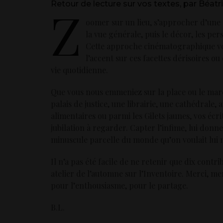
Retour de lecture sur vos textes, par Béat
Z
oomer sur un lieu, s’approcher d’une 
la vue générale, puis le décor, les p
Cette approche cinématographique vou
l’accent sur ces facettes dérisoires ou
vie quotidienne.
Que vous nous emmeniez sur la place ou le march
palais de justice, une librairie, une cathédrale,
alimentaires ou parmi les Gilets jaunes, vos écri
jubilation à regarder. Capter l’infime, lui donne
minuscule parcelle du monde qu’on voulait lu
Il n’a pas été facile de ne retenir que dix cont
atelier de l’automne sur l’Inventoire. Merci, me
pour l’enthousiasme, pour le partage.
B.L.