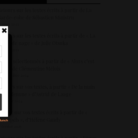
etours sur les textes écrits à partir de La
arde-robe de Sébastien Ministru
1 mars 2022
etours sur les textes écrits à partir de « La
igne de nage » de Julie Otsuka
3 mars 2023
tir
extes sélectionnés à partir de « Alors c’est
nt
ien » de Clémentine Mélois
son
8 décembre 2024
etours sur vos textes, à partir « De la main
s
’une femme » d’Astrid de Laage
4 février 2024
etour sur vos textes écrits à partir de «
rchipels », d’Hélène Gaudy
7 février 2025
etours sur les textes écrits à partir « Sugar