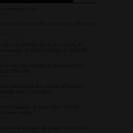
os livres de l’été !
5 juillet 2026
oncours de nouvelles Inventoire « Détour(s)
5 juillet 2026
crire son histoire de vie avec Aleph, le
émoignage de Patrick Oudot de Dainville
4 juillet 2026
u service des auteurs, le quotidien d’un
gent littéraire
3 juillet 2026
enir un journal, une routine d’écriture
éconde pour Lola Lafon
1 juillet 2026
’écoféminisme et auto-essai : vers un
nouveau roman ?
8 juillet 2026
etour sur la soirée de remise des prix du