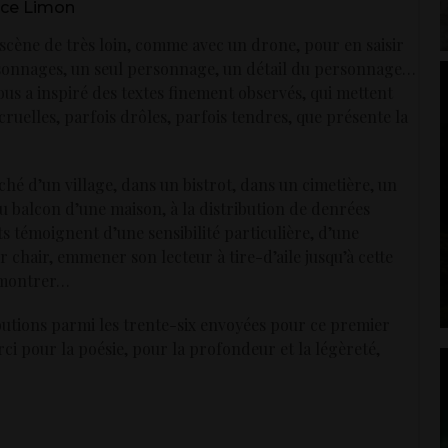
rice Limon
scène de très loin, comme avec un drone, pour en saisir
ersonnages, un seul personnage, un détail du personnage…
s a inspiré des textes finement observés, qui mettent
 cruelles, parfois drôles, parfois tendres, que présente la
é d’un village, dans un bistrot, dans un cimetière, un
 au balcon d’une maison, à la distribution de denrées
ts témoignent d’une sensibilité particulière, d’une
r chair, emmener son lecteur à tire-d’aile jusqu’à cette
i montrer…
ributions parmi les trente-six envoyées pour ce premier
rci pour la poésie, pour la profondeur et la légèreté,