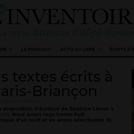
IER
LE PODCAST
ACTU DU LIVRE
ÉCRITS D’
s textes écrits à
Paris-Briançon
SSÉ
03 NOVEMBRE 2022
 proposition d’écriture de Béatrice Limon
à
sso
n
. Nous avons reçu trente-huit
hique d’un récit et en avons sélectionné 10.