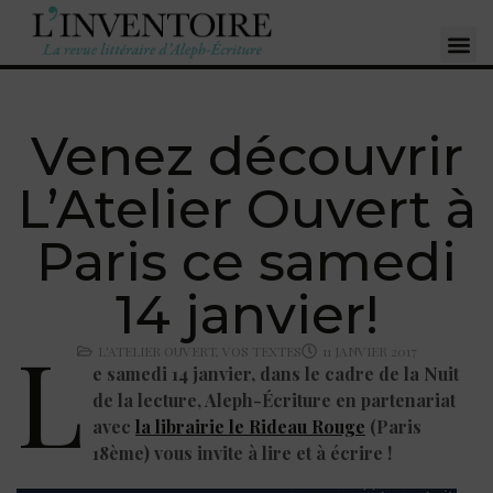
Venez découvrir
L’Atelier Ouvert à
Paris ce samedi
14 janvier!
L
L'ATELIER OUVERT
,
VOS TEXTES
11 JANVIER 2017
e samedi 14 janvier, dans le cadre de la Nuit
de la lecture, Aleph-Écriture en partenariat
avec
la librairie le Rideau Rouge
(Paris
18ème) vous invite à lire et à écrire !