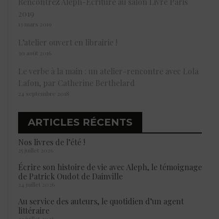
Rencontrez Aleph-Écriture au salon Livre Paris
2019
13 mars 2019
L’atelier ouvert en librairie !
30 août 2016
Le verbe à la main : un atelier-rencontre avec Lola
Lafon, par Catherine Berthelard
24 septembre 2018
ARTICLES RÉCENTS
Nos livres de l’été !
25 juillet 2026
Écrire son histoire de vie avec Aleph, le témoignage
de Patrick Oudot de Dainville
24 juillet 2026
Au service des auteurs, le quotidien d’un agent
littéraire
23 juillet 2026