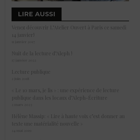
LIRE AUSSI
Venez découvrir L’Atelier Ouvert à Paris ce samedi
14 janvier!
11 janvier 2017
Nuit de la lecture d’Aleph !
17 janvier 2022
Lecture publique
2 juin 2018
« Le 10 mars, je lis » : une expérience de lecture
publique dans les locaux d’Aleph-Écriture
2 mars 2023
Hélène Massip: « Lire à haute voix c’est donner au
texte une matérialité nouvelle »
24 mai 2019