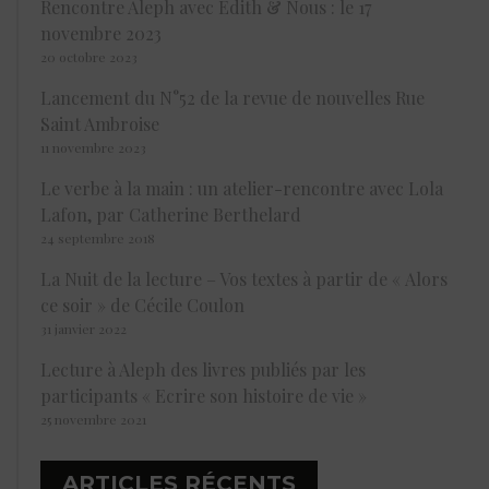
Rencontre Aleph avec Edith & Nous : le 17
novembre 2023
20 octobre 2023
Lancement du N°52 de la revue de nouvelles Rue
Saint Ambroise
11 novembre 2023
Le verbe à la main : un atelier-rencontre avec Lola
Lafon, par Catherine Berthelard
24 septembre 2018
La Nuit de la lecture – Vos textes à partir de « Alors
ce soir » de Cécile Coulon
31 janvier 2022
Lecture à Aleph des livres publiés par les
participants « Ecrire son histoire de vie »
25 novembre 2021
ARTICLES RÉCENTS