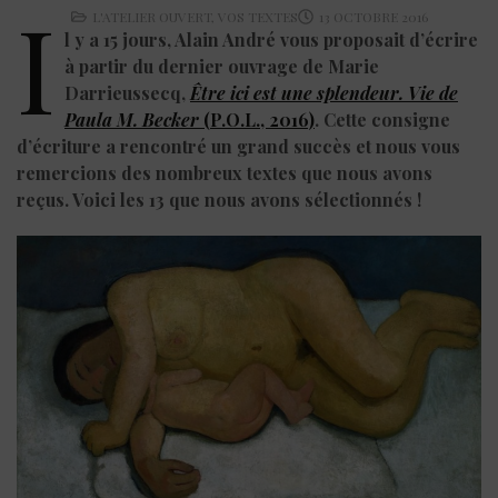
I
L'ATELIER OUVERT
,
VOS TEXTES
13 OCTOBRE 2016
l y a 15 jours, Alain André vous proposait d’écrire
à partir du dernier ouvrage de Marie
Darrieussecq,
Être ici est une splendeur. Vie de
Paula M. Becker
(P.O.L., 2016)
. Cette consigne
d’écriture a rencontré un grand succès et nous vous
remercions des nombreux textes que nous avons
reçus. Voici les 13 que nous avons sélectionnés !