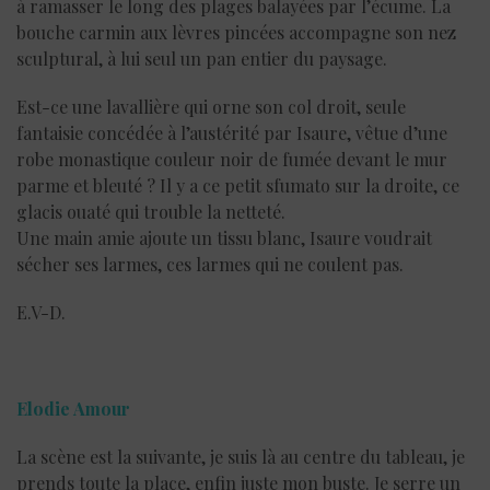
à ramasser le long des plages balayées par l’écume. La
bouche carmin aux lèvres pincées accompagne son nez
sculptural, à lui seul un pan entier du paysage.
Est-ce une lavallière qui orne son col droit, seule
fantaisie concédée à l’austérité par Isaure, vêtue d’une
robe monastique couleur noir de fumée devant le mur
parme et bleuté ? Il y a ce petit sfumato sur la droite, ce
glacis ouaté qui trouble la netteté.
Une main amie ajoute un tissu blanc, Isaure voudrait
sécher ses larmes, ces larmes qui ne coulent pas.
E.V-D.
Elodie Amour
La scène est la suivante, je suis là au centre du tableau, je
prends toute la place, enfin juste mon buste. Je serre un