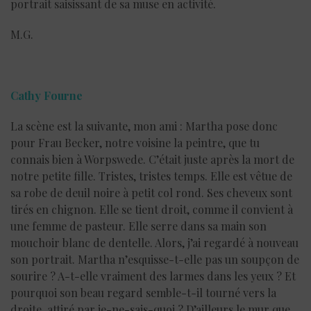
portrait saisissant de sa muse en activité.
M.G.
Cathy Fourne
La scène est la suivante, mon ami : Martha pose donc
pour Frau Becker, notre voisine la peintre, que tu
connais bien à Worpswede. C’était juste après la mort de
notre petite fille. Tristes, tristes temps. Elle est vêtue de
sa robe de deuil noire à petit col rond. Ses cheveux sont
tirés en chignon. Elle se tient droit, comme il convient à
une femme de pasteur. Elle serre dans sa main son
mouchoir blanc de dentelle. Alors, j’ai regardé à nouveau
son portrait. Martha n’esquisse-t-elle pas un soupçon de
sourire ? A-t-elle vraiment des larmes dans les yeux ? Et
pourquoi son beau regard semble-t-il tourné vers la
droite, attiré par je-ne-sais-quoi ? D’ailleurs le mur que