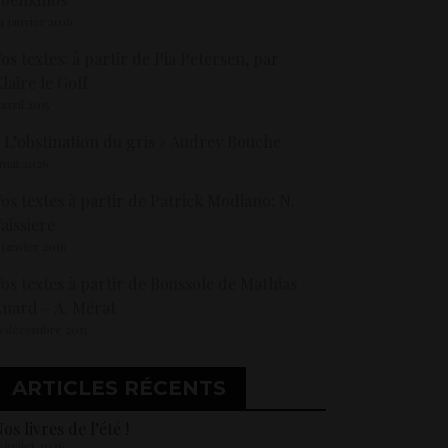
4 janvier 2016
os textes: à partir de Pia Petersen, par
laire le Goff
 avril 2015
 L’obstination du gris » Audrey Bouche
 mai 2026
os textes à partir de Patrick Modiano: N.
aissiere
 janvier 2016
os textes à partir de Boussole de Mathias
nard – A. Mérat
6 décembre 2015
ARTICLES RÉCENTS
os livres de l’été !
5 juillet 2026