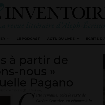
IER
LE PODCAST
ACTU DU LIVRE
ÉCRITS D’
s à partir de
ns-nous »
elle Pagano
C
ERT
,
VOS TEXTES
26 MAI 2015
ette semaine, voici le texte de
Carine Crosnier, en réponse à la