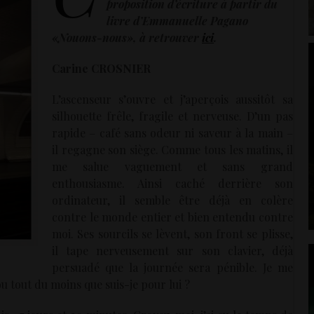
proposition d’écriture à partir du
livre d’Emmanuelle Pagano
«Nouons-nous», à retrouver
ici
. ‪
Carine CROSNIER
L’ascenseur s’ouvre et j’aperçois aussitôt sa
silhouette frêle, fragile et nerveuse. D’un pas
rapide – café sans odeur ni saveur à la main –
il regagne son siège. Comme tous les matins, il
me salue vaguement et sans grand
enthousiasme. Ainsi caché derrière son
ordinateur, il semble être déjà en colère
contre le monde entier et bien entendu contre
moi. Ses sourcils se lèvent, son front se plisse,
il tape nerveusement sur son clavier, déjà
persuadé que la journée sera pénible. Je me
 tout du moins que suis-je pour lui ?