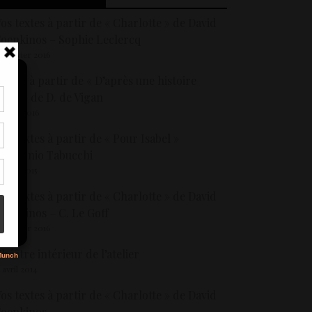
os textes à partir de « Charlotte » de David
oenkinos – Sophie Leclercq
4 janvier 2016
crire à partir de « D’après une histoire
raie » de D. de Vigan
 mars 2016
tir
nt
os textes à partir de « Pour Isabel »
son
’Antonio Tabucchi
1 avril 2015
s
os textes à partir de « Charlotte » de David
oenkinos – C. Le Goff
4 janvier 2016
héâtre intérieur de l’atelier
1 avril 2014
os textes à partir de « Charlotte » de David
Foenkinos