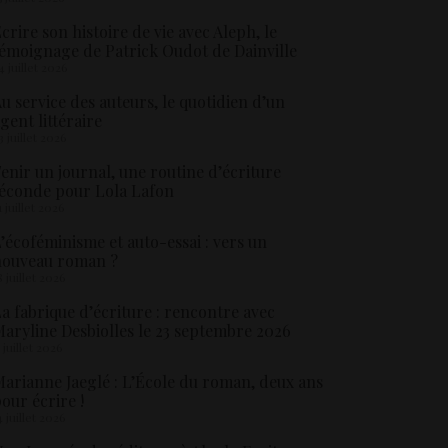
crire son histoire de vie avec Aleph, le
émoignage de Patrick Oudot de Dainville
4 juillet 2026
u service des auteurs, le quotidien d’un
gent littéraire
3 juillet 2026
enir un journal, une routine d’écriture
éconde pour Lola Lafon
1 juillet 2026
’écoféminisme et auto-essai : vers un
nouveau roman ?
8 juillet 2026
a fabrique d’écriture : rencontre avec
aryline Desbiolles le 23 septembre 2026
5 juillet 2026
arianne Jaeglé : L’École du roman, deux ans
our écrire !
4 juillet 2026