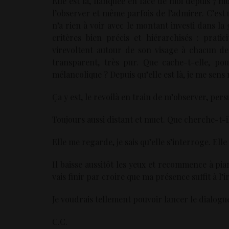
Elle est là, flanquée en face de moi depuis 7 mo
l’observer et même parfois de l’admirer. C’est un
n’a rien à voir avec le montant investi dans l
critères bien précis et hiérarchisés : pratic
virevoltent autour de son visage à chacun d
transparent, très pur. Que cache-t-elle, pou
mélancolique ? Depuis qu’elle est là, je me sens
Ça y est, le revoilà en train de m’observer, pers
Toujours aussi distant et muet. Que cherche-t-il
Elle me regarde, je sais qu’elle s’interroge. Ell
Il baisse aussitôt les yeux et recommence à pian
vais finir par croire que ma présence suffit à l’ir
Je voudrais tellement pouvoir lancer le dialogue,
C.C.