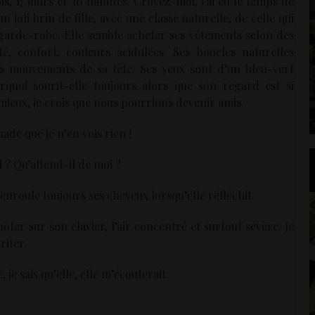
is, 17 jours et 30 minutes. Croyez-moi, j’ai eu le temps de
 joli brin de fille, avec une classe naturelle, de celle qui
a garde-robe. Elle semble acheter ses vêtements selon des
ité, confort, couleurs acidulées. Ses boucles naturelles
es mouvements de sa tête. Ses yeux sont d’un bleu-vert
rquoi sourit-elle toujours alors que son regard est si
 mieux, je crois que nous pourrions devenir amis.
uadé que je n’en vois rien !
 ? Qu’attend-il de moi ?
e enroule toujours ses cheveux lorsqu’elle réfléchit.
oter sur son clavier, l’air concentré et surtout sévère. Je
riter.
 je sais qu’elle, elle m’écouterait…