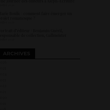
ne Journée des éditeurs à Aleph-Ecriture
 juillet 2026
arie Boulic : comment faire émerger un
rojet romanesque ?
 juillet 2026
ortrait d’éditeur : Benjamin Guérif,
esponsable de collection, Gallmeister
 juillet 2026
ARCHIVES
2026
2025
2024
2023
2022
021
2020
2019
018