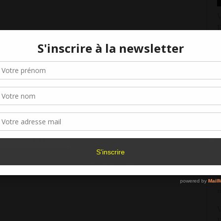
V
F
2
Gérer le consentement aux cookies
E
v
r offrir les meilleures expériences, nous utilisons des technologies telles que les
3
kies pour stocker et/ou accéder aux informations des appareils. Le fait de consen
es technologies nous permettra de traiter des données telles que le comporteme
V
navigation ou les ID uniques sur ce site. Le fait de ne pas consentir ou de retirer 
d
sentement peut avoir un effet négatif sur certaines caractéristiques et fonctions.
2
Accepter
Refuser
Voir les préférence
V
F
Politique de cookies
2
T
1
V