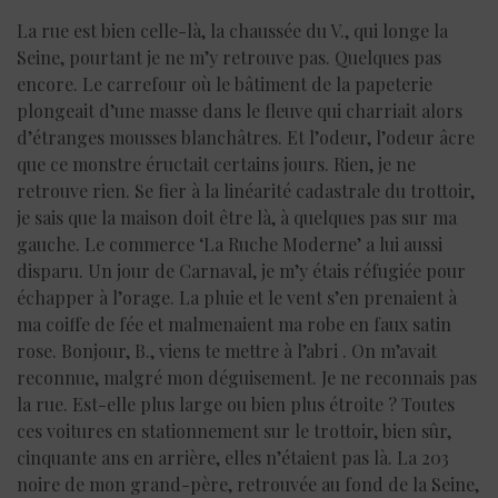
La rue est bien celle-là, la chaussée du V., qui longe la
Seine, pourtant je ne m’y retrouve pas. Quelques pas
encore. Le carrefour où le bâtiment de la papeterie
plongeait d’une masse dans le fleuve qui charriait alors
d’étranges mousses blanchâtres. Et l’odeur, l’odeur âcre
que ce monstre éructait certains jours. Rien, je ne
retrouve rien. Se fier à la linéarité cadastrale du trottoir,
je sais que la maison doit être là, à quelques pas sur ma
gauche. Le commerce ‘La Ruche Moderne’ a lui aussi
disparu. Un jour de Carnaval, je m’y étais réfugiée pour
échapper à l’orage. La pluie et le vent s’en prenaient à
ma coiffe de fée et malmenaient ma robe en faux satin
rose. Bonjour, B., viens te mettre à l’abri . On m’avait
reconnue, malgré mon déguisement. Je ne reconnais pas
la rue. Est-elle plus large ou bien plus étroite ? Toutes
ces voitures en stationnement sur le trottoir, bien sûr,
cinquante ans en arrière, elles n’étaient pas là. La 203
noire de mon grand-père, retrouvée au fond de la Seine,