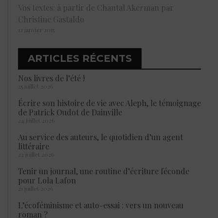
Vos textes: à partir de Chantal Akerman par
Christine Gastaldo
12 janvier 2015
ARTICLES RÉCENTS
Nos livres de l’été !
25 juillet 2026
Écrire son histoire de vie avec Aleph, le témoignage
de Patrick Oudot de Dainville
24 juillet 2026
Au service des auteurs, le quotidien d’un agent
littéraire
23 juillet 2026
Tenir un journal, une routine d’écriture féconde
pour Lola Lafon
21 juillet 2026
L’écoféminisme et auto-essai : vers un nouveau
roman ?