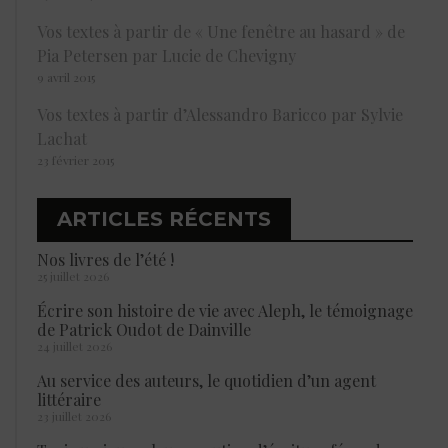
Vos textes à partir de « Une fenêtre au hasard » de
Pia Petersen par Lucie de Chevigny
9 avril 2015
Vos textes à partir d’Alessandro Baricco par Sylvie
Lachat
23 février 2015
ARTICLES RÉCENTS
Nos livres de l’été !
25 juillet 2026
Écrire son histoire de vie avec Aleph, le témoignage
de Patrick Oudot de Dainville
24 juillet 2026
Au service des auteurs, le quotidien d’un agent
littéraire
23 juillet 2026