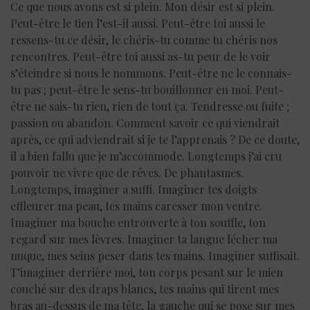
Ce que nous avons est si plein. Mon désir est si plein.
Peut-être le tien l’est-il aussi. Peut-être toi aussi le
ressens-tu ce désir, le chéris-tu comme tu chéris nos
rencontres. Peut-être toi aussi as-tu peur de le voir
s’éteindre si nous le nommons. Peut-être ne le connais-
tu pas ; peut-être le sens-tu bouillonner en moi. Peut-
être ne sais-tu rien, rien de tout ça. Tendresse ou fuite ;
passion ou abandon. Comment savoir ce qui viendrait
après, ce qui adviendrait si je te l’apprenais ? De ce doute,
il a bien fallu que je m’accommode. Longtemps j’ai cru
pouvoir ne vivre que de rêves. De phantasmes.
Longtemps, imaginer a suffi. Imaginer tes doigts
effleurer ma peau, tes mains caresser mon ventre.
Imaginer ma bouche entrouverte à ton souffle, ton
regard sur mes lèvres. Imaginer ta langue lécher ma
nuque, mes seins peser dans tes mains. Imaginer suffisait.
T’imaginer derrière moi, ton corps pesant sur le mien
couché sur des draps blancs, tes mains qui tirent mes
bras au-dessus de ma tête, la gauche qui se pose sur mes