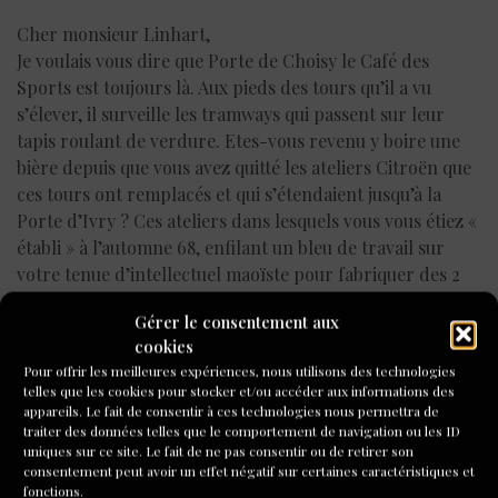
Cher monsieur Linhart,
Je voulais vous dire que Porte de Choisy le Café des
Sports est toujours là. Aux pieds des tours qu’il a vu
s’élever, il surveille les tramways qui passent sur leur
tapis roulant de verdure. Etes-vous revenu y boire une
bière depuis que vous avez quitté les ateliers Citroën que
ces tours ont remplacés et qui s’étendaient jusqu’à la
Porte d’Ivry ? Ces ateliers dans lesquels vous vous étiez «
établi » à l’automne 68, enfilant un bleu de travail sur
votre tenue d’intellectuel maoïste pour fabriquer des 2
CV ? Vous étiez décidé alors à changer les choses de
Gérer le consentement aux
l’intérieur, à défendre l’ouvrier en endurant son
cookies
quotidien.
Pour offrir les meilleures expériences, nous utilisons des technologies
Vous trouveriez le quartier bien changé s’il vous prenait
telles que les cookies pour stocker et/ou accéder aux informations des
l’envie de revenir. On a démoli les usines Citroën au
appareils. Le fait de consentir à ces technologies nous permettra de
traiter des données telles que le comportement de navigation ou les ID
milieu des années 70. Les ouvriers ont disparu et le sous-
uniques sur ce site. Le fait de ne pas consentir ou de retirer son
sol du Café des Sports n’abrite plus aucune réunion de
consentement peut avoir un effet négatif sur certaines caractéristiques et
travailleurs en lutte. Désormais les habitués rivent leurs
fonctions.