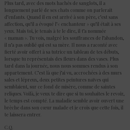
Plus tard, avec des mots hachés de sanglots, il a
longuement parlé de ses chats comme on parlerait
d’enfants. Quand il en est arrivé à son père, c’est sans
affection, qu’il a évoqué l’« enchanteur » qu’il était à ses
yeux. Mais toi, je tenais à te le dire, il t’a nommée
« maman ». Tu vois, malgré les souffrances de l’abandon,
il n’a pas oublié qui est sa mère. Il nous a raconté avec
fierté avoir offert à sa tutrice un tableau de tes débuts,
lorsque tu représentais des fleurs dans des vases. Plus
tard dans la journée, nous nous sommes rendus à son
appartement. C’est là que j’ai vu, accrochées à des murs
sales et lépreux, deux petites peintures naïves qui
semblaient, sur ce fond de misère, comme de saintes
reliques. Voilà, je veux te dire que si tu souhaites le revoir,
le temps est compté. La maladie semble avoir ouvert une
brèche dans son cœur malade et je crois que cette fois, il
te laissera entrer.
C.Q.