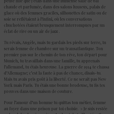
petite fille que j’étais dans une immense salle de bal
chaude et parfumée, dans des salons luxueux, palais de
glace où des femmes graciles, silhouettes de satin ou de
soie se reflétaient à l’infini, où les conversations
chuchotées étaient brusquement interrompues par un
éclat de rire ou un air de jazz .
Tu rêvais, Angèle, mais tu gardais les pieds sur terre, tu
serais femme de chambre sur un transatlantique. Ton
premier pas sur le chemin de ton rêve, ton départ pour
Munich, tu travaillais dans une famille, tu apprenais
l’allemand, tu étais heureuse. La guerre de 1914 te chassa
d’Allemagne; c’est la faute à pas de chance, disais-tu.
Mais tu avais pris goût à la liberté. Ce ne serait pas New
York mais Paris. Tu étais une bonne brodeuse, tu fis tes
preuves dans une maison de couture.
Pour l’amour d’un homme tu quittas ton métier, femme
au foyer dans une prison par toi choisie. » Je suis restée