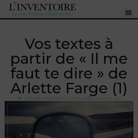
Vos textes à
partir de « Il me
faut te dire » de
Arlette Farge (1)
L'ATELIER D'ÉCRITURE
,
VOS TEXTES
14 JUILLET 2017