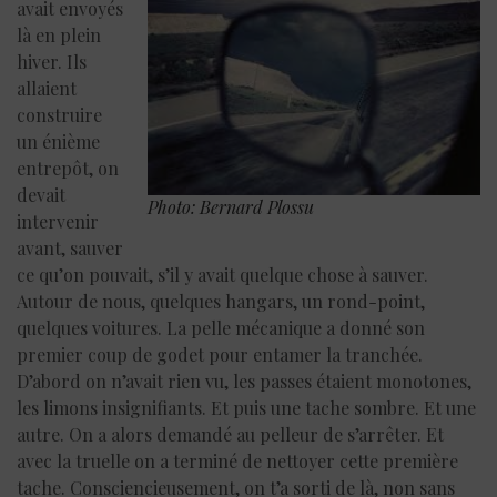
avait envoyés
là en plein
hiver. Ils
allaient
construire
un énième
entrepôt, on
devait
Photo: Bernard Plossu
intervenir
avant, sauver
ce qu’on pouvait, s’il y avait quelque chose à sauver.
Autour de nous, quelques hangars, un rond-point,
quelques voitures. La pelle mécanique a donné son
premier coup de godet pour entamer la tranchée.
D’abord on n’avait rien vu, les passes étaient monotones,
les limons insignifiants. Et puis une tache sombre. Et une
autre. On a alors demandé au pelleur de s’arrêter. Et
avec la truelle on a terminé de nettoyer cette première
tache. Consciencieusement, on t’a sorti de là, non sans