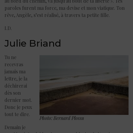
au bord du chemin, va jusqu’au bout de ta liberté ». Tes
paroles furent ma force, ma devise et mon viatique. Ton
rêve, Angèle, s’est réalisé, à travers ta petite fille.
I.D.
Julie Briand
Tu ne
recevras
jamais ma
lettre, je la
déchirerai
dès son
dernier mot.
Donc je peux
tout te dire.
Photo: Bernard Plossu
Demain je