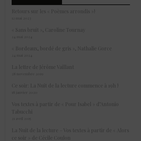
Retours sur les « Poèmes arrondis »!
12 mai 2023
« Sans bruit », Caroline Tournay
24 mai 2024
« Bordeaux, bordé de gris », Nathalie Gorce
24 mai 2024
La lettre de Jérôme Vaillant
28 novembre 2019
Ce soir: La Nuit de la lecture commence à 19h !
18 janvier 2020
Vos textes à partir de « Pour Isabel » d’Antonio
Tabucchi
21 avril 2015
La Nuit de la lecture – Vos textes à partir de « Alors
ce soir » de Cécile Coulon