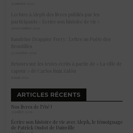
31 janvier 2022
Lecture à Aleph des livres publiés par les
participants « Ecrire son histoire de vie »
25 novembre 2021
Sandrine Drappier Ferry : Lettre au Poète des
Broutilles
22 octobre 2021
Retours sur les textes écrits à partir de « La ville de
vapeur » de Carlos Ruiz Zafón
11 mai 2022
ARTICLES RÉCENTS
Nos livres de l’été !
25 juillet 2026
Écrire son histoire de vie avec Aleph, le témoignage
de Patrick Oudot de Dainville
24 juillet 2026