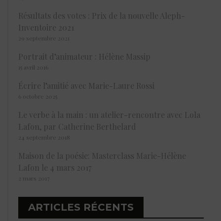
Résultats des votes : Prix de la nouvelle Aleph-
Inventoire 2021
29 septembre 2021
Portrait d’animateur : Hélène Massip
15 avril 2016
Écrire l’amitié avec Marie-Laure Rossi
6 octobre 2025
Le verbe à la main : un atelier-rencontre avec Lola
Lafon, par Catherine Berthelard
24 septembre 2018
Maison de la poésie: Masterclass Marie-Hélène
Lafon le 4 mars 2017
2 mars 2017
ARTICLES RÉCENTS