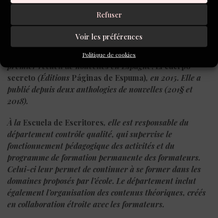
la plus intéressante est celle de notre salle Ana Karenina.
Refuser
L.M.
Voir les préférences
Mariana Torres
, écrivain et scénariste a publié son
Politique de cookies
premier recueil de nouvelles en Espagne
, El cuerpo
secreto
(Éditions
Páginas de Espuma)
, en 2015. Elle a
publié depuis deux anthologies de nouvelles (201§ et
2018).
À la
Escuela de Escritores
, elle est responsable du
département contrôle qualité, qui supervise le
fonctionnement pédagogique des activités et du
programme de formation permanente des formateurs.
Celui-ci leur permet de continuer à se former dans les
domaines proposés par l’école. Le département inclut
également l’organisation des contenus théoriques, créés
en collaboration étroite avec les formateurs.