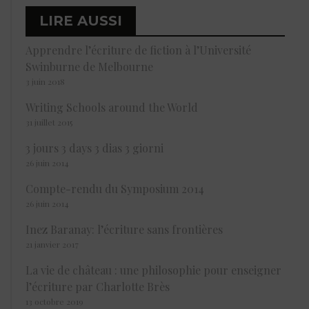
LIRE AUSSI
Apprendre l’écriture de fiction à l’Université
Swinburne de Melbourne
3 juin 2018
Writing Schools around the World
31 juillet 2015
3 jours 3 days 3 dias 3 giorni
26 juin 2014
Compte-rendu du Symposium 2014
26 juin 2014
Inez Baranay: l’écriture sans frontières
21 janvier 2017
La vie de château : une philosophie pour enseigner
l’écriture par Charlotte Brès
13 octobre 2019