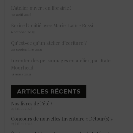
L’atelier ouvert en librairie !
30 août 2016
Écrire l’amitié avec Marie-Laure Rossi
6 octobre 2025
Qu’est-ce qu’un atelier d’écriture ?
20 septembre 2021
Inventer des personnages en atelier, par Kate
Moorhead
31 mars 2025
ARTICLES RÉCENTS
Nos livres de l’été !
25 juillet 2026
Concours de nouvelles Inventoire « Détour(s) »
25 juillet 2026