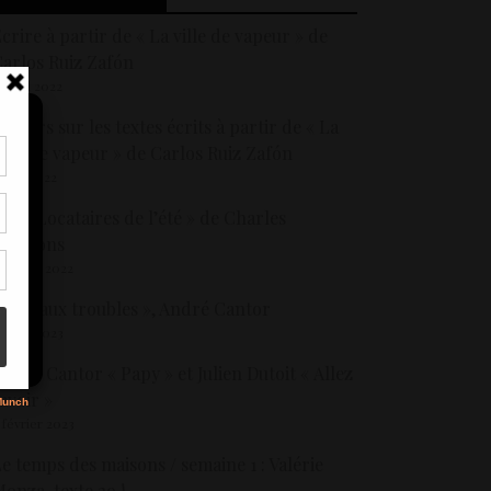
crire à partir de « La ville de vapeur » de
arlos Ruiz Zafón
5 avril 2022
etours sur les textes écrits à partir de « La
ille de vapeur » de Carlos Ruiz Zafón
1 mai 2022
tir
nt
 Les Locataires de l’été » de Charles
son
Simmons
4 juillet 2022
s
 En eaux troubles », André Cantor
 juillet 2023
ndré Cantor « Papy » et Julien Dutoit « Allez
avoir »
 février 2023
e temps des maisons / semaine 1 : Valérie
onza, texte 29 !