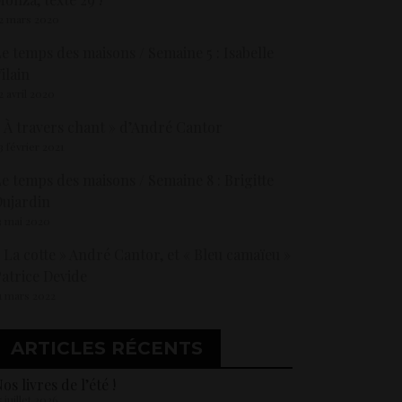
2 mars 2020
e temps des maisons / Semaine 5 : Isabelle
ilain
2 avril 2020
 À travers chant » d’André Cantor
3 février 2021
e temps des maisons / Semaine 8 : Brigitte
ujardin
3 mai 2020
 La cotte » André Cantor, et « Bleu camaïeu »
atrice Devide
1 mars 2022
ARTICLES RÉCENTS
os livres de l’été !
5 juillet 2026