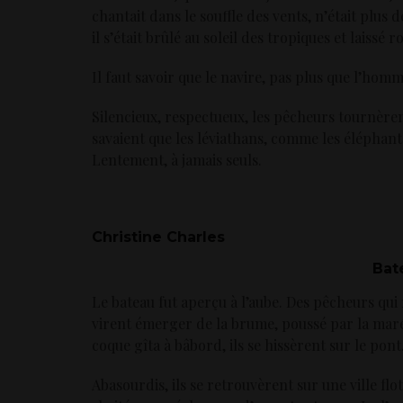
chantait dans le souffle des vents, n’était plus 
il s’était brûlé au soleil des tropiques et laissé 
Il faut savoir que le navire, pas plus que l’hom
Silencieux, respectueux, les pêcheurs tournèrent
savaient que les léviathans, comme les éléphant
Lentement, à jamais seuls.
Christine Charles
Bat
Le bateau fut aperçu à l’aube. Des pêcheurs qui 
virent émerger de la brume, poussé par la marée
coque gîta à bâbord, ils se hissèrent sur le pont
Abasourdis, ils se retrouvèrent sur une ville flo