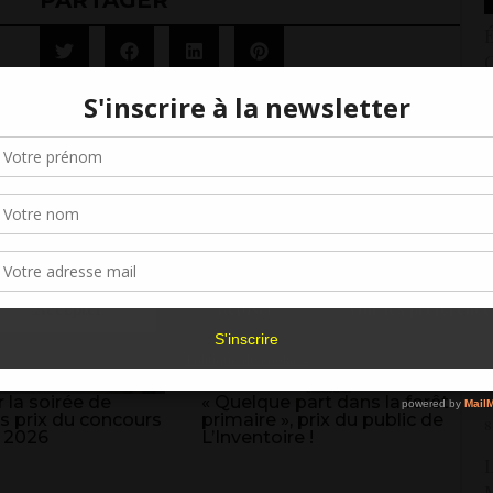
PARTAGER
É
C
2
Gérer le consentement aux cookies
R
v
r offrir les meilleures expériences, nous utilisons des technologies telles que les
1
kies pour stocker et/ou accéder aux informations des appareils. Le fait de consen
es technologies nous permettra de traiter des données telles que le comporteme
«
navigation ou les ID uniques sur ce site. Le fait de ne pas consentir ou de retirer 
sentement peut avoir un effet négatif sur certaines caractéristiques et fonctions.
2
Accepter
Refuser
Voir les préférence
«
5
Politique de cookies
A
s
 la soirée de
« Quelque part dans la forêt
s prix du concours
primaire », prix du public de
8
 2026
L’Inventoire !
L
M