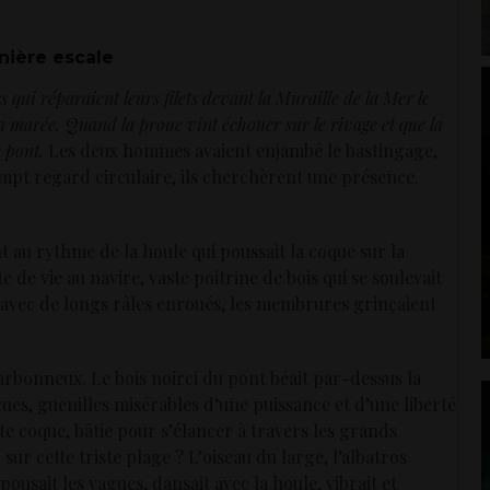
nière escale
 qui réparaient leurs filets devant la Muraille de la Mer le
a marée. Quand la proue vint échouer sur le rivage et que la
e pont.
Les deux hommes avaient enjambé le bastingage,
ompt regard circulaire, ils cherchèrent une présence.
t au rythme de la houle qui poussait la coque sur la
e de vie au navire, vaste poitrine de bois qui se soulevait
e avec de longs râles enroués, les membrures grinçaient
charbonneux. Le bois noirci du pont béait par-dessus la
ues, guenilles misérables d’une puissance et d’une liberté
 coque, bâtie pour s’élancer à travers les grands
sur cette triste plage ? L’oiseau du large, l’albatros
épousait les vagues, dansait avec la houle, vibrait et