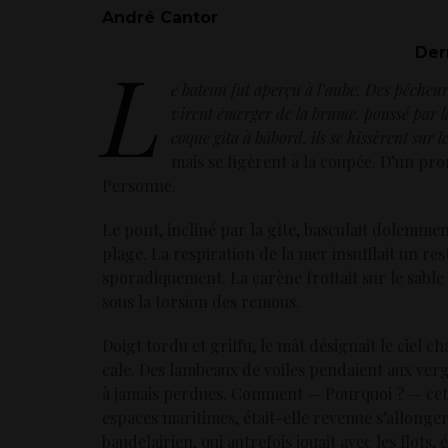
André Cantor
Der
L
e bateau fut aperçu à l’aube. Des pêcheurs
virent émerger de la brume, poussé par l
coque gîta à bâbord, ils se hissèrent sur l
mais se figèrent à la coupée. D’un pr
Personne.
Le pont, incliné par la gîte, basculait dolemmen
plage. La respiration de la mer insufflait un rest
sporadiquement. La carène frottait sur le sabl
sous la torsion des remous.
Doigt tordu et griffu, le mât désignait le ciel 
cale. Des lambeaux de voiles pendaient aux verg
à jamais perdues. Comment — Pourquoi ? — cette
espaces maritimes, était-elle revenue s’allonger 
baudelairien, qui autrefois jouait avec les flots, 