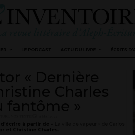
IER
LE PODCAST
ACTU DU LIVRE
ÉCRITS D’
or « Dernière
hristine Charles
u fantôme »
ITURE
,
VOS TEXTES
11 MAI 2022
d’écrire à partir de
«
La ville de vapeur » de Carlos
or et Christine Charles.