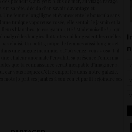
un des pêcheurs, aux yeux bleus de mer, au visage ravagé
e sur sa tête, décida d’en savoir davantage et
. Une femme longiligne et évanescente le bouscula sans
d’une tunique vaporeuse rosée, elle sentait le jasmin et la
fleurs blanches. Jo essaya un « Hé ! Mademoiselle ! » qui
al malgré les bougies flottantes qui longeaient les ruelles.
ait pas choisi. Un petit groupe de femmes aussi longues et
t dans une langue inconnue. « D’où venez-vous » osa-t-il
, une chaleur anormale l’envahit, sa présence l’enferma
oiles que ta connaissance serait incapable d’imaginer ».
eau, car vous risquez d’être emportés dans notre galaxie,
 mots Jo prit ses jambes à son cou et partit rejoindre ses