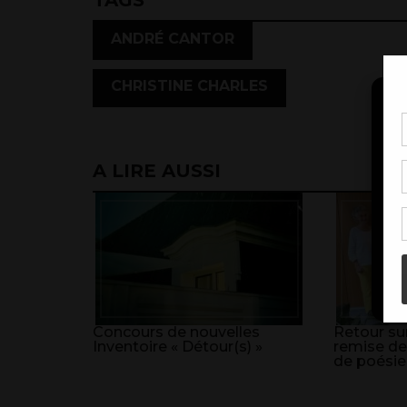
TAGS
,
ANDRÉ CANTOR
CHRISTINE CHARLES
Pou
coo
A LIRE AUSSI
à c
de 
con
Concours de nouvelles
Retour sur
Inventoire « Détour(s) »
remise de
de poésie