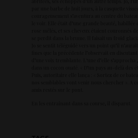
abritées, ses échoppes d’un autre temps. Jo, l’
par une barbe de huit jours, à la casquette vissé
courageusement s’aventura au centre du bateau
le voir. Elle était d’une grande beauté, habillée 
rose mêlés, et ses cheveux étaient couronnés de 
se perdit dans la brume. Il faisait un froid glaci
Jo se sentit téléguidé vers un point qu’il n’aur
fines que la précédente l’observait en discutan
d’une voix tremblante. L‘une d’elle s’approcha 
dans un cocon ouaté. « D’un pays au-delà des ét
Puis, autoritaire elle lança : « Sortez de ce bat
nos semblables vont venir nous chercher ». A ces
amis restés sur le pont.
En les entraînant dans sa course, il disparut.