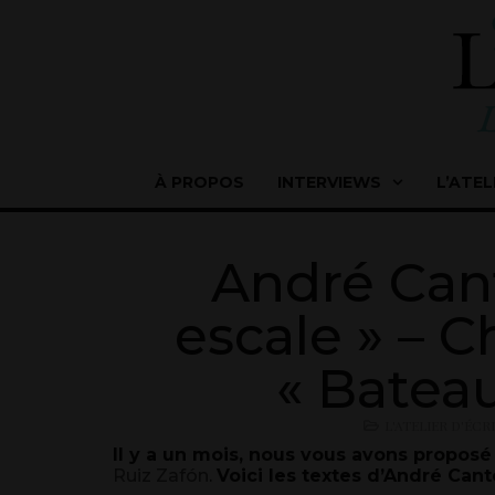
À PROPOS
INTERVIEWS
L’ATEL
André Cant
escale » – C
« Batea
L'ATELIER D'ÉCR
Il y a un mois, nous vous avons proposé 
Ruiz Zafón
.
Voici les textes d’André Cant