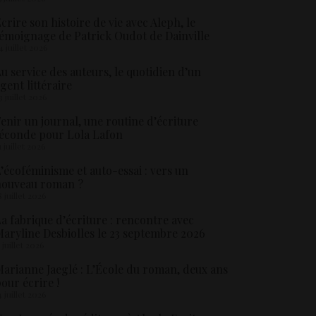
crire son histoire de vie avec Aleph, le
émoignage de Patrick Oudot de Dainville
4 juillet 2026
u service des auteurs, le quotidien d’un
gent littéraire
3 juillet 2026
enir un journal, une routine d’écriture
éconde pour Lola Lafon
1 juillet 2026
’écoféminisme et auto-essai : vers un
nouveau roman ?
8 juillet 2026
a fabrique d’écriture : rencontre avec
aryline Desbiolles le 23 septembre 2026
5 juillet 2026
arianne Jaeglé : L’École du roman, deux ans
our écrire !
4 juillet 2026