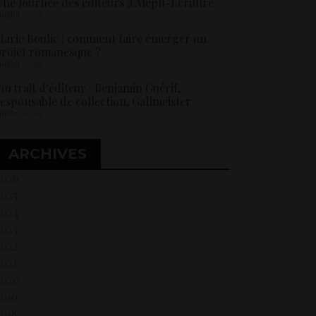
ne Journée des éditeurs à Aleph-Ecriture
 juillet 2026
arie Boulic : comment faire émerger un
rojet romanesque ?
 juillet 2026
ortrait d’éditeur : Benjamin Guérif,
esponsable de collection, Gallmeister
 juillet 2026
ARCHIVES
2026
2025
2024
2023
2022
021
2020
2019
018