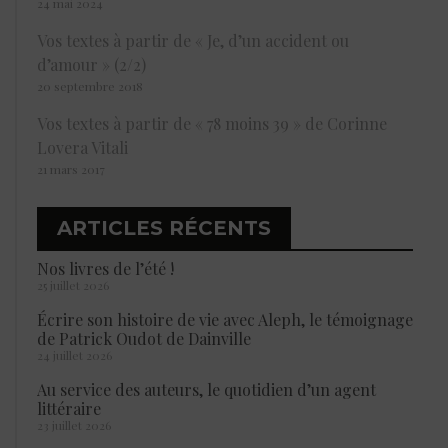
24 mai 2024
Vos textes à partir de « Je, d’un accident ou
d’amour » (2/2)
20 septembre 2018
Vos textes à partir de « 78 moins 39 » de Corinne
Lovera Vitali
21 mars 2017
ARTICLES RÉCENTS
Nos livres de l’été !
25 juillet 2026
Écrire son histoire de vie avec Aleph, le témoignage
de Patrick Oudot de Dainville
24 juillet 2026
Au service des auteurs, le quotidien d’un agent
littéraire
23 juillet 2026