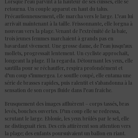
Lorsque l’eau parvint à la hauteur de ses cuisses, elle se
retourna. Un couple apparut en haut du talus.
Précautionneusement, elle marcha vers le large. L’eau lui
arrivait maintenant à la taille. Frissonnante, elle lorgna à
nouveau vers la plage. Venant de l’extrémité de la baie,
trois jeunes femmes marchaient à grands pas en
bavardant vivement. Une grosse dame, de l’eau jusqu’aux
mollets, progressait lentement. Un cycliste approchait,
longeant la plage. Il la regarda. Détournant les yeux, elle
sautilla pour se réchauffer, respira profondément et
d’un coup s’immergea. Le souffle coupé, elle entama une
série de brasses rapides, puis ralentit et s’abandonna à la
sensation de son corps fluide dans l’eau fraîche.
Brusquement des images affluèrent – corps tassés, bras
levés, bouches ouvertes. D’un coup elle se redressa,
scrutant le large. Eblouie, les yeux brûlés par le sel, elle
ne distinguait rien. Des cris attirèrent son attention vers
la plage; des enfants poursuivaient un ballon en riant.