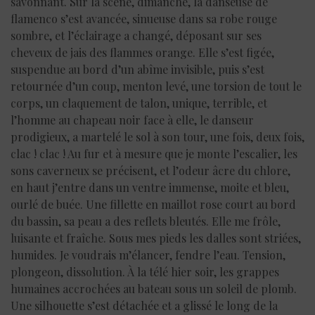
savonnant. Sur la scène, dimanche, la danseuse de
flamenco s’est avancée, sinueuse dans sa robe rouge
sombre, et l’éclairage a changé, déposant sur ses
cheveux de jais des flammes orange. Elle s’est figée,
suspendue au bord d’un abîme invisible, puis s’est
retournée d’un coup, menton levé, une torsion de tout le
corps, un claquement de talon, unique, terrible, et
l’homme au chapeau noir face à elle, le danseur
prodigieux, a martelé le sol à son tour, une fois, deux fois,
clac ! clac ! Au fur et à mesure que je monte l’escalier, les
sons caverneux se précisent, et l’odeur âcre du chlore,
en haut j’entre dans un ventre immense, moite et bleu,
ourlé de buée. Une fillette en maillot rose court au bord
du bassin, sa peau a des reflets bleutés. Elle me frôle,
luisante et fraîche. Sous mes pieds les dalles sont striées,
humides. Je voudrais m’élancer, fendre l’eau. Tension,
plongeon, dissolution. À la télé hier soir, les grappes
humaines accrochées au bateau sous un soleil de plomb.
Une silhouette s’est détachée et a glissé le long de la