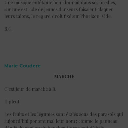
Une musique entêtante bourdonnait dans ses oreilles,
sur une estrade de jeunes danseurs faisaient claquer
leurs talons, le regard droit fixé sur l’horizon. Vide.
B.G.
Marie Couderc
MARCHÉ
C’est jour de marché à B.
Il pleut.
Les fruits et les légumes sont étalés sous des parasols qui
aujourd’hui portent mal leur nom ; comme le panneau
déplié du camion du boucher, ils servent d’abris.