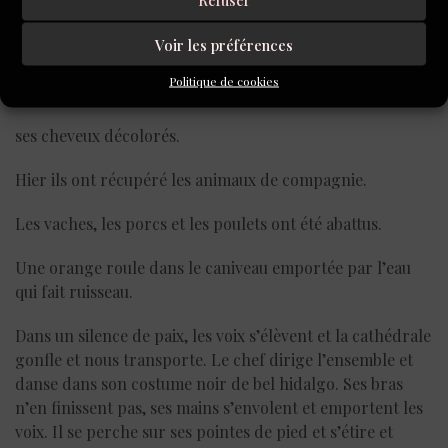
Des poireaux dépassent. Je ralentis et ne la double pas.
Voir les préférences
Je connais son visage de pomme ratatinée. Sa capuche en
Politique de cookies
plastique transparent écrase
ses cheveux décolorés.
Hier ils ont récupéré les animaux de compagnie.
Les vaches, les porcs et les poulets ont été abattus.
Une orange roule dans le caniveau emportée par l’eau
qui fait ruisseau.
Dans un silence de paix, les voix s’élèvent et la cathédrale
gonfle et nous transporte. Le chef dirige l’ensemble et
danse dans son costume noir de bel hidalgo. Ses bras
n’en finissent pas, ses mains s’envolent et emportent les
voix. Il se perche sur ses pointes de pied et s’étire et