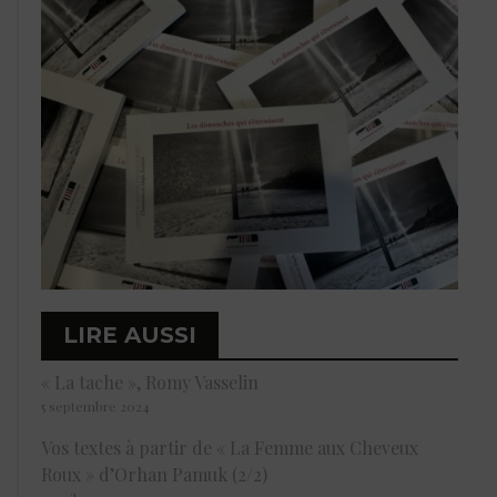
LIRE AUSSI
« La tache », Romy Vasselin
5 septembre 2024
Vos textes à partir de « La Femme aux Cheveux
Roux » d’Orhan Pamuk (2/2)