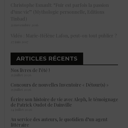
Christophe Esnault: “Fuir est parfois la passion
d’une vie” (Mythologie personnelle, Editions
Tinbad)
21 novembre 2016
Vidéo : Marie-Hélène Lafon, peut-on tout publier ?
27 juin 2017
ARTICLES RÉCENTS
Nos livres de l’été !
25 juillet 2026
Concours de nouvelles Inventoire « Détour(s) »
25 juillet 2026
Écrire son histoire de vie avec Aleph, le témoignage
de Patrick Oudot de Dainville
24 juillet 2026
Au service des auteurs, le quotidien d’un agent
littéraire