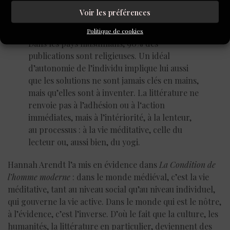
raciste, sexiste, antisémite, rien n’échappe à sa haine »
Voir les préférences
(in :
Outils
, op. cit., p.15-16 et 22).
Politique de cookies
Dans les pays musulmans, 90% des
publications sont religieuses. Un idéal
d’autonomie de l’individu implique lui aussi
que les solutions ne sont jamais clés en mains,
mais qu’elles sont à inventer. La littérature ne
renvoie pas à l’adhésion ou à l‘action
immédiates, mais à l’intériorité, à la lenteur,
au processus : à la vie méditative, celle du
lecteur ou, aussi bien, du yogi.
Hannah Arendt l’a mis en évidence dans
La Condition de
l’homme moderne
: dans le monde médiéval, c’est la vie
méditative, tant au niveau social qu’au niveau individuel,
qui gouverne la vie active. Dans le monde qui est le nôtre,
à l’évidence, c’est l’inverse. D’où le fait que la culture, les
humanités, la littérature en particulier, deviennent des