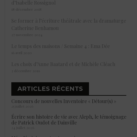
d’Isabelle Rossignol
18 décembre 2018
Se former à l’écriture théâtrale avec la dramaturge
Catherine Benhamou
27 novembre 2024
Le temps des maisons / Semaine 4 : Ema Dée
16 avril 2020
Les choix d’Anne Baatard et de Michèle Cléach
3 décembre 2019
ARTICLES RÉCENTS
Concours de nouvelles Inventoire « Détour(s) »
25 juillet 2026
Écrire son histoire de vie avec Aleph, le témoignage
de Patrick Oudot de Dainville
24 juillet 2026