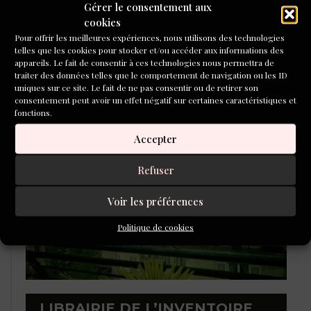
Gérer le consentement aux
cookies
Pour offrir les meilleures expériences, nous utilisons des technologies
telles que les cookies pour stocker et/ou accéder aux informations des
appareils. Le fait de consentir à ces technologies nous permettra de
L'ÉCOLE DU ROMAN D'ALEPH-
traiter des données telles que le comportement de navigation ou les ID
ÉCRITURE
uniques sur ce site. Le fait de ne pas consentir ou de retirer son
consentement peut avoir un effet négatif sur certaines caractéristiques et
fonctions.
Accepter
Refuser
Voir les préférences
Politique de cookies
LIBRAIRIE DE L’INVENTOIRE