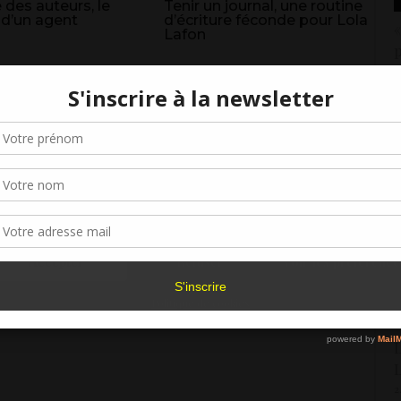
 des auteurs, le
Tenir un journal, une routine
 d’un agent
d’écriture féconde pour Lola
«
Lafon
p
1
Gérer le consentement aux cookies
C
r offrir les meilleures expériences, nous utilisons des technologies telles que les
kies pour stocker et/ou accéder aux informations des appareils. Le fait de consen
1
es technologies nous permettra de traiter des données telles que le comporteme
navigation ou les ID uniques sur ce site. Le fait de ne pas consentir ou de retirer 
N
sentement peut avoir un effet négatif sur certaines caractéristiques et fonctions.
M
2
Accepter
Refuser
Voir les préférence
L
V
Politique de cookies
6
L
L
2