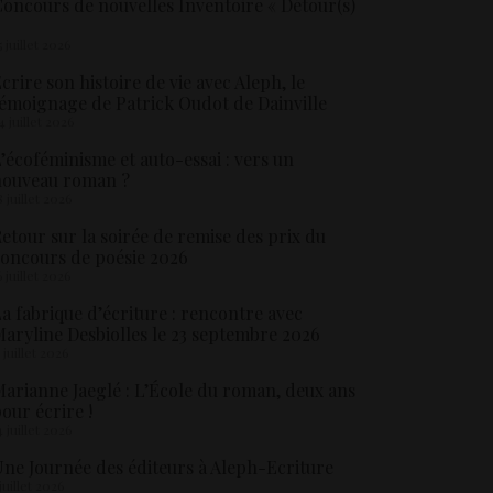
oncours de nouvelles Inventoire « Détour(s)
5 juillet 2026
crire son histoire de vie avec Aleph, le
émoignage de Patrick Oudot de Dainville
4 juillet 2026
’écoféminisme et auto-essai : vers un
nouveau roman ?
8 juillet 2026
etour sur la soirée de remise des prix du
oncours de poésie 2026
6 juillet 2026
a fabrique d’écriture : rencontre avec
aryline Desbiolles le 23 septembre 2026
5 juillet 2026
arianne Jaeglé : L’École du roman, deux ans
our écrire !
4 juillet 2026
ne Journée des éditeurs à Aleph-Ecriture
 juillet 2026