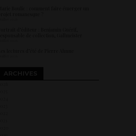
arie Boulic : comment faire émerger un
rojet romanesque ?
 juillet 2026
ortrait d’éditeur : Benjamin Guérif,
esponsable de collection, Gallmeister
 juillet 2026
es lectures d’été de Pierre Ahnne
 juillet 2026
ARCHIVES
2026
2025
2024
2023
2022
021
2020
2019