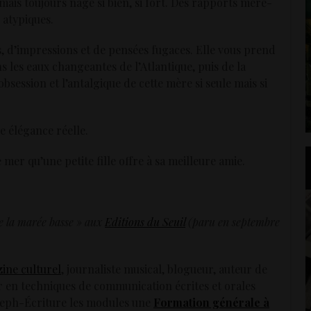
it mais toujours nage si bien, si fort. Des rapports mère-
s atypiques.
, d’impressions et de pensées fugaces. Elle vous prend
s les eaux changeantes de l’Atlantique, puis de la
bsession et l’antalgique de cette mère si seule mais si
ne élégance réelle.
er qu’une petite fille offre à sa meilleure amie.
e la marée basse » aux
Editions du Seuil
(paru en septembre
ine culturel
, journaliste musical, blogueur, auteur de
 en techniques de communication écrites et orales
Aleph-Écriture les modules une
Formation générale à