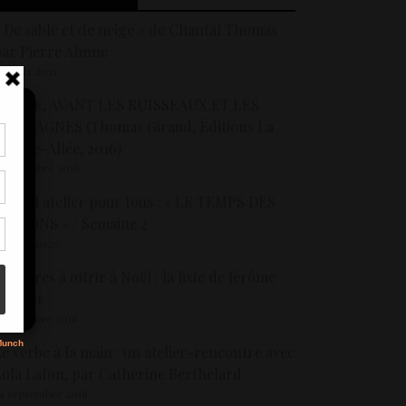
 De sable et de neige » de Chantal Thomas
ar Pierre Ahnne
 février 2021
ÉLISÉE, AVANT LES RUISSEAUX ET LES
MONTAGNES (Thomas Giraud, Éditions La
ontre-Allée, 2016)
tir
5 novembre 2016
nt
son
ouvel atelier pour tous : « LE TEMPS DES
AISONS » / Semaine 2
7 mars 2020
s
es livres à offrir à Noël : la liste de Jérôme
aillant
 décembre 2018
e verbe à la main : un atelier-rencontre avec
ola Lafon, par Catherine Berthelard
4 septembre 2018