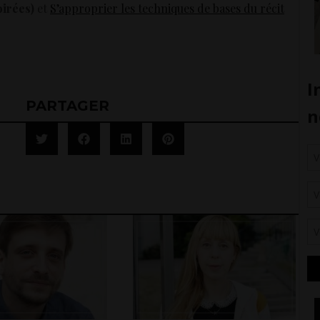
oirées)
et
S’approprier les techniques de bases du récit
PARTAGER