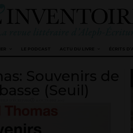
IER
LE PODCAST
ACTU DU LIVRE
ÉCRITS D’
as: Souvenirs de
basse (Seuil)
EILS D'ÉCRITURE
11 OCTOBRE 2017