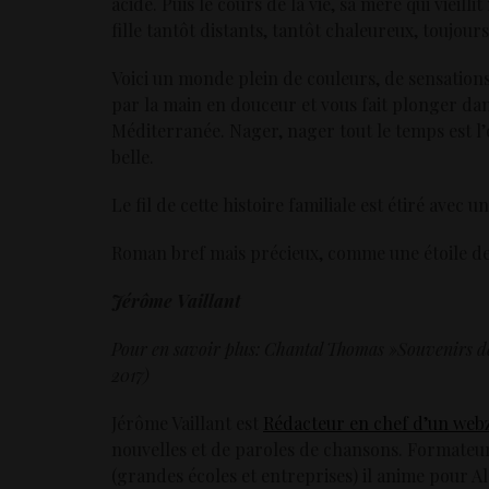
acide. Puis le cours de la vie, sa mère qui vieill
fille tantôt distants, tantôt chaleureux, toujour
Voici un monde plein de couleurs, de sensations
par la main en douceur et vous fait plonger dan
Méditerranée. Nager, nager tout le temps est l’o
belle.
Le fil de cette histoire familiale est étiré avec u
Roman bref mais précieux, comme une étoile de m
Jérôme Vaillant
Pour en savoir plus: Chantal Thomas »Souvenirs d
2017)
Jérôme Vaillant est
Rédacteur en chef d’un webz
nouvelles et de paroles de chansons. Formateur
(grandes écoles et entreprises) il anime pour 