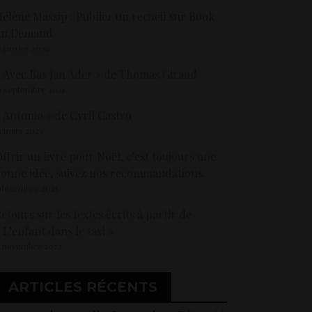
élène Massip : Publier un recueil sur Book
on Demand
7 janvier 2022
 Avec Bas Jan Ader » de Thomas Giraud
3 septembre 2021
 Antonio » de Cyril Castro
3 mars 2023
ffrir un livre pour Noël, c’est toujours une
onne idée, suivez nos recommandations.
 décembre 2025
etours sur les textes écrits à partir de
 L’enfant dans le taxi »
5 novembre 2023
ARTICLES RÉCENTS