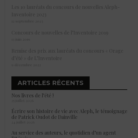
Les 10 lauréats du concours de nouvelles Aleph-
Inventoire 2023
12 septembre 2023
Concours de nouvelles de l’Inventoire 2019
13 juin 2019
Remise des prix aux lauréats du concours « Orage
d’été » de L’Inventoire
9 décembre 2022
ARTICLES RÉCENTS
Nos livres de l’été !
25 juillet 2026
Écrire son histoire de vie avec Aleph, le témoignage
de Patrick Oudot de Dainville
24 juillet 2026
Au service des auteurs, le quotidien d’un agent