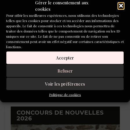
Gérer le consentement aux
cookies
Pour offrir les meilleures expériences, nous utilisons des technologies
telles que les cookies pour stocker et/ou accéder aux informations des
appareils. Le fait de consentir à ces technologies nous permettra de
traiter des données telles que le comportement de navigation ou les ID
uniques sur ce site. Le fait de ne pas consentir ou de retirer son
consentement peut avoir un effet négatif sur certaines caractéristiques et
Concours de poésie Inventoire-Aleph-Écriture 2026
fonctions.
Accepter
Refuser
Voir les préférences
Politique de cookies
Remise des prix des concours 2025 : les lauréats !
CONCOURS DE NOUVELLES
2026