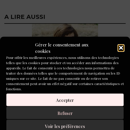
A LIRE AUSSI
Gérer le consentement aux
cookies
Pour offrir les meilleures expériences, nous utilisons des technologies
telles que les cookies pour stocker et/ou accéder aux informations des
appareils. Le fait de consentir à ces technologies nous permettra de
La fabrique d’écriture : rencontre avec Maryline
Desbiolles le 23 septembre 2026
traiter des données telles que le comportement de navigation ou les ID
uniques sur ce site. Le fait de ne pas consentir ou de retirer son
consentement peut avoir un effet négatif sur certaines caractéristiques et
fonctions.
Accepter
Refuser
Voir les préférences
Marianne Jaeglé : L’École du roman, deux ans pour