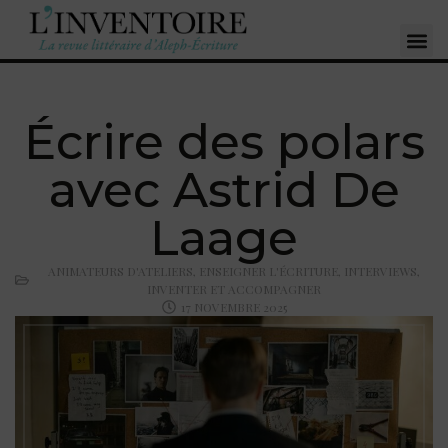
Écrire des polars
avec Astrid De
Laage
ANIMATEURS D'ATELIERS
,
ENSEIGNER L'ÉCRITURE
,
INTERVIEWS
,
INVENTER ET ACCOMPAGNER
17 NOVEMBRE 2025