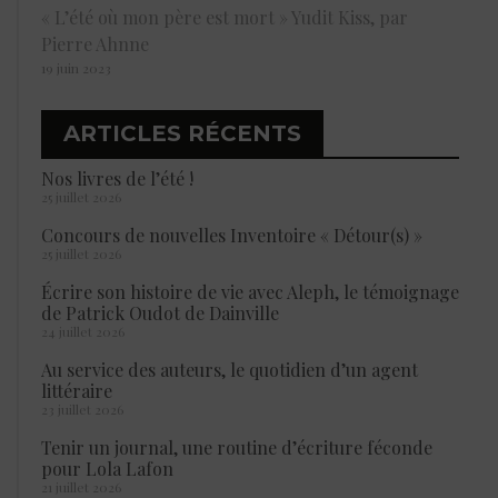
« L’été où mon père est mort » Yudit Kiss, par
Pierre Ahnne
19 juin 2023
ARTICLES RÉCENTS
Nos livres de l’été !
25 juillet 2026
Concours de nouvelles Inventoire « Détour(s) »
25 juillet 2026
Écrire son histoire de vie avec Aleph, le témoignage
de Patrick Oudot de Dainville
24 juillet 2026
Au service des auteurs, le quotidien d’un agent
littéraire
23 juillet 2026
Tenir un journal, une routine d’écriture féconde
pour Lola Lafon
21 juillet 2026