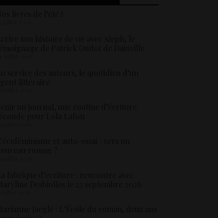
os livres de l’été !
5 juillet 2026
crire son histoire de vie avec Aleph, le
émoignage de Patrick Oudot de Dainville
4 juillet 2026
u service des auteurs, le quotidien d’un
gent littéraire
3 juillet 2026
enir un journal, une routine d’écriture
éconde pour Lola Lafon
1 juillet 2026
’écoféminisme et auto-essai : vers un
nouveau roman ?
8 juillet 2026
a fabrique d’écriture : rencontre avec
aryline Desbiolles le 23 septembre 2026
5 juillet 2026
arianne Jaeglé : L’École du roman, deux ans