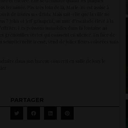
ncore et encore. Elle se demande quand les plaques
pas terminée. Pas très loin de là, Marie-zo est assise à
ourit de toutes ses dents. Mais sait-elle que la ville ne
us ? John et Jeff grimpent, au mur d’escalade élevé à la
 s’effriter. Les poissons immobiles dans la fontaine au
es grenouilles vertes qui coassent en silence. En face de
sa sempiternelle tresse, vend de jolies fleurs colorées sans
ire dans son bureau converti en salle de jeux le
ier.
PARTAGER