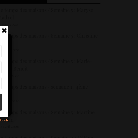
e temps des maisons / Semaine 5 : Maryse
Madrel
1 avril 2020
e temps des maisons / Semaine 5 : Christine
roit
0 avril 2020
tir
e temps des maisons / Semaine 5 : Marie-
nt
oëlle Benoit
son
3 avril 2020
e temps des maisons / semaine 1 : 4ème
s
exte!
1 mars 2020
e temps des maisons / Semaine 5 : Martine
Gaudin
0 avril 2020
e temps des maisons / Semaine 4 : Hélène