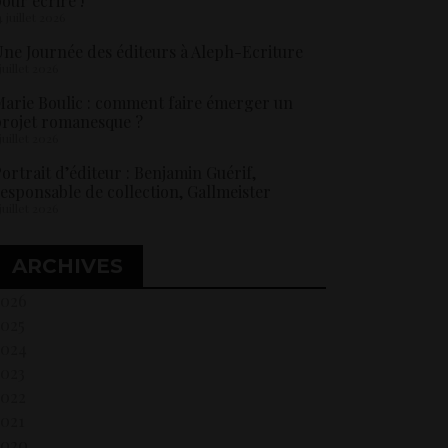
our écrire !
4 juillet 2026
ne Journée des éditeurs à Aleph-Ecriture
 juillet 2026
arie Boulic : comment faire émerger un
rojet romanesque ?
 juillet 2026
ortrait d’éditeur : Benjamin Guérif,
esponsable de collection, Gallmeister
 juillet 2026
ARCHIVES
2026
2025
2024
2023
2022
021
2020