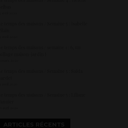
elbas
4 avril 2020
e temps des maisons / Semaine 5 : Isabelle
ilain
2 avril 2020
e temps des maisons / semaine 1 : 6, un
ollage maison-jardin !
1 mars 2020
e temps des maisons / Semaine 5 : Saïda
Bardet
2 avril 2020
e temps des maisons / Semaine 5 : Liliane
annier
0 avril 2020
ARTICLES RÉCENTS