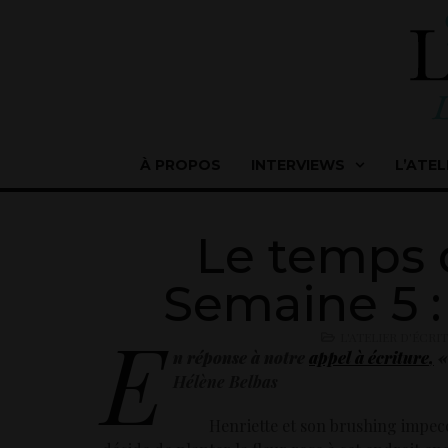
À PROPOS
INTERVIEWS
L’ATEL
Le temps 
Semaine 5 :
E
L'ATELIER D'ÉCRI
n réponse à notre
appel à écriture
,
«
Hélène Belbas
Henriette et son brushing impeccable