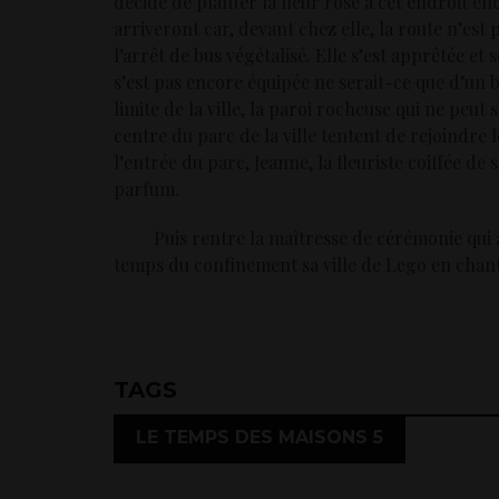
décide de planter la fleur rose à cet endroit e
arriveront car, devant chez elle, la route n’est 
l’arrêt de bus végétalisé. Elle s’est apprêtée et s
s’est pas encore équipée ne serait-ce que d’un b
limite de la ville, la paroi rocheuse qui ne peut
centre du parc de la ville tentent de rejoindre l
l’entrée du parc, Jeanne, la fleuriste coiffée de 
parfum.
Puis rentre la maîtresse de cérémonie qui adm
temps du confinement sa ville de Lego en chant
TAGS
LE TEMPS DES MAISONS 5