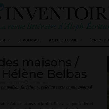
IER
LE PODCAST
ACTU DU LIVRE
ÉCRITS D’
des maisons /
 Hélène Belbas
TURE
,
VOS TEXTES
21 AVRIL 2020
 La maison farfelue », voici un texte et une photo d
 s’affaire dans son jardin. Elle va au poulailler et