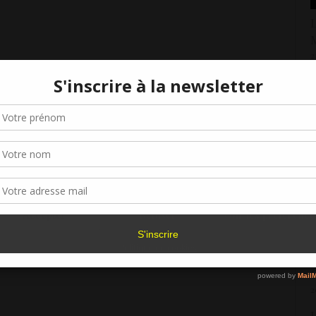
L
2
L
Gérer le consentement aux cookies
D
2
r offrir les meilleures expériences, nous utilisons des technologies telles que les
kies pour stocker et/ou accéder aux informations des appareils. Le fait de consen
L
es technologies nous permettra de traiter des données telles que le comporteme
N
navigation ou les ID uniques sur ce site. Le fait de ne pas consentir ou de retirer 
2
sentement peut avoir un effet négatif sur certaines caractéristiques et fonctions.
L
Accepter
Refuser
Voir les préférence
t
2
Politique de cookies
L
2
L