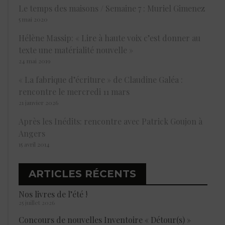
Le temps des maisons / Semaine 7 : Muriel Gimenez
5 mai 2020
Hélène Massip: « Lire à haute voix c’est donner au
texte une matérialité nouvelle »
24 mai 2019
« La fabrique d’écriture » de Claudine Galéa :
rencontre le mercredi 11 mars
21 janvier 2026
Après les Inédits: rencontre avec Patrick Goujon à
Angers
15 avril 2014
ARTICLES RÉCENTS
Nos livres de l’été !
25 juillet 2026
Concours de nouvelles Inventoire « Détour(s) »