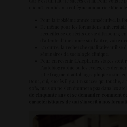
Car c’est un fait : le succès est là. Pour vous le
que m’a confiés ma collègue animatrice Michèle
Pour la troisième année consécutive, la fo
De même pour les formations universitaires
recueilleuse de récits de vie à Fribourg en
d’attente d’une année sur l’autre, voire d
En outre, la recherche qualitative utilise 
séminaires de sociologie clinique.
Pour en revenir à Aleph, nos stages sont ré
l’autobiographie ou les cycles, ces derni
« Le fragment autobiographique » sur lequ
Donc, oui, succès il y a. Un succès qui touche, à
90%, mais on ne s’en étonnera pas dans les atel
de cinquante ans et se demander comment écri
caractéristiques de qui s’inscrit à nos format