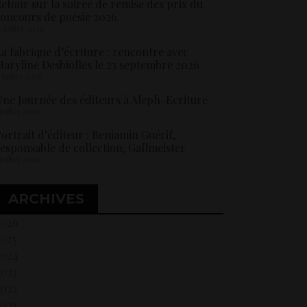
etour sur la soirée de remise des prix du
oncours de poésie 2026
6 juillet 2026
a fabrique d’écriture : rencontre avec
aryline Desbiolles le 23 septembre 2026
5 juillet 2026
ne Journée des éditeurs à Aleph-Ecriture
 juillet 2026
ortrait d’éditeur : Benjamin Guérif,
esponsable de collection, Gallmeister
 juillet 2026
ARCHIVES
2026
2025
2024
2023
2022
021