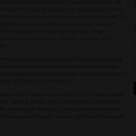
R
hie livrent leurs interactions. Le fragment se révèle un allié
c
ur qu’est l’écriture de sa propre vie. La densité de la forme
1
cité de certaines pensées, de capter des instants minuscules. De
L
lhouettes et des voix, des gestes, et la couleur d’une terre.
M
ilences que propose l’écriture de fragments, chaque
1
 pas de ce qui, dans une vie, demande à s’écrire ; s’en
U
ber.
5
mentaire et autobiographie, qui semblaient si éloignées, sont
P
r
tâtonnante, a bientôt engagé son écriture. Écriture éclatée
5
t les cristallise. D’un fragment à l’autre émergent des époques,
filent, qui hésitent puis s’imposent.
ragment offre à chacune de quoi faire avec les retentissements
iêin, racine de poésie – avec l’interrogation, les répétitions,
le, les silences, les brisures… Chaque participante explore
nt celui qui, au plus juste, dira son expérience et son regard.
2