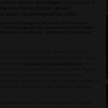
 auteur, anime des stages
d’initiation à
nte ici la transcription de son
ion pour l’Autobiographie (APA).
textes autobiographiques inédits. Elle examine
r l’autobiographie, tels que pratiqués chez Aleph-
nt posée : écrire ma vie… comment m’y prendre ?
des ateliers d’écriture dans le champ de l’écriture
 parler de ma petite personne. Oh je ne m’étalerai pas,
i connu l’APA (
Association pour l’autobiographie
– il y a
ma thèse de Lettres Modernes sur les ateliers d’écriture.
 de thèse, qui est peut-être encore l’une de vos
où elle a accepté de diriger cette thèse. Pour ma part, en
nçais Langue Étrangère et, déjà, animatrice d’ateliers
t, un épisode de ma vie. Oui mais comment ? Comment