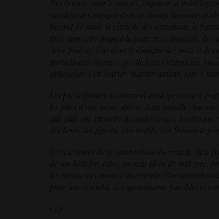
Dès l’entrée dans le travail, fragment et autobiograp
subtil pour s’engager dans ce champ immense et obsc
permet de saisir la vivacité des sensations, la fuga
faire remonter jusqu’à la page, avec intensité, des si
Avec pudeur. Car dans le dialogue des mots et des s
participante éprouve qu’elle peut s’approcher pas à
approcher, s’en écarter, tourner autour, sans y tom
Les participantes découvrent ainsi qu’écriture frag
les pôles d’une même sphère dans laquelle chacune, 
qui, plus que raconter des expériences, les évoque e
des lieux, des figures. Des motifs. Des thèmes se pro
C’est le temps de la composition du recueil, où le f
de son histoire. Faire, au sens plein du mot grec, po
les certitudes comme l’incertitude, l’incompréhensib
pour son ensemble des agencements possibles et retie
(…)