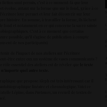
a fiction sont permis, c’est à ce moment-là que leur
et évolue, autant sur la forme que sur le fond, grâce à ce
N
l’écriture leur permet et leur fait découvrir sur leur
2
re histoire. En somme, à travailler la forme, ils lâchent
C
le fond et notamment en ce qui concerne la sacro sainte
»
 autobiographiques. C’est à ce moment que certains
2
re possible, qu’il s’agisse de publication à compte
É
souvent de nos participants).
t
2
tenir de l’impact de nos ateliers sur l’écriture
A
 peut-être entre eux un système de vases communicants ?
a
e rôle essentiel des ateliers est de révéler que
le texte
2
n’importe quel autre texte.
T
f
graphique que propose Aleph est très intéressant car il
2
autobiographique linéaire et chronologique. Voici ce
L
 Estelle Lépine, dans
Partances
, un recueil de textes de
acé.
1