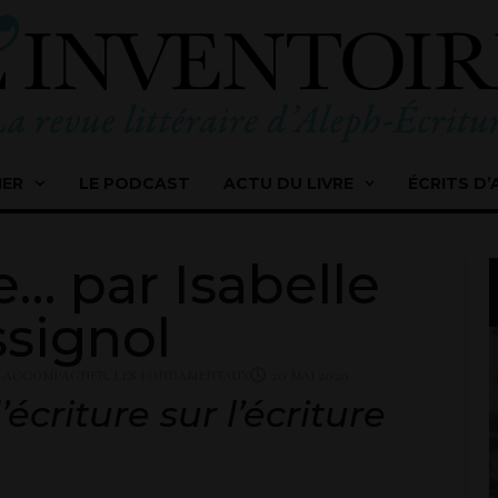
IER
LE PODCAST
ACTU DU LIVRE
ÉCRITS D’
ie… par Isabelle
signol
T ACCOMPAGNER
,
LES FONDAMENTAUX
20 MAI 2020
écriture sur l’écriture