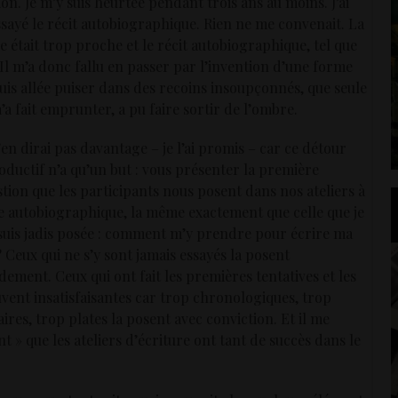
ion. Je m’y suis heurtée pendant trois ans au moins. J’ai
i essayé le récit autobiographique. Rien ne me convenait. La
e était trop proche et le récit autobiographique, tel que
. Il m’a donc fallu en passer par l’invention d’une forme
suis allée puiser dans des recoins insoupçonnés, que seule
’a fait emprunter, a pu faire sortir de l’ombre.
’en dirai pas davantage – je l’ai promis – car ce détour
oductif n’a qu’un but : vous présenter la première
tion que les participants nous posent dans nos ateliers à
e autobiographique, la même exactement que celle que je
suis jadis posée : comment m’y prendre pour écrire ma
? Ceux qui ne s’y sont jamais essayés la posent
dement. Ceux qui ont fait les premières tentatives et les
vent insatisfaisantes car trop chronologiques, trop
aires, trop plates la posent avec conviction. Et il me
 » que les ateliers d’écriture ont tant de succès dans le