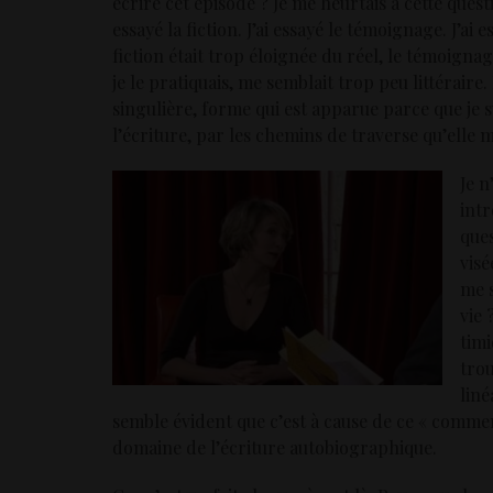
écrire cet épisode ? Je me heurtais à cette quest
essayé la fiction. J’ai essayé le témoignage. J’a
fiction était trop éloignée du réel, le témoignag
je le pratiquais, me semblait trop peu littéraire
singulière, forme qui est apparue parce que je 
l’écriture, par les chemins de traverse qu’elle m
Je n
intr
ques
visé
me 
vie 
timi
trou
liné
semble évident que c’est à cause de ce « comment
domaine de l’écriture autobiographique.