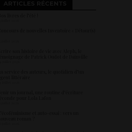
ARTICLES RÉCENTS
os livres de l’été !
5 juillet 2026
oncours de nouvelles Inventoire « Détour(s)
5 juillet 2026
crire son histoire de vie avec Aleph, le
émoignage de Patrick Oudot de Dainville
4 juillet 2026
u service des auteurs, le quotidien d’un
gent littéraire
3 juillet 2026
enir un journal, une routine d’écriture
éconde pour Lola Lafon
1 juillet 2026
’écoféminisme et auto-essai : vers un
nouveau roman ?
8 juillet 2026