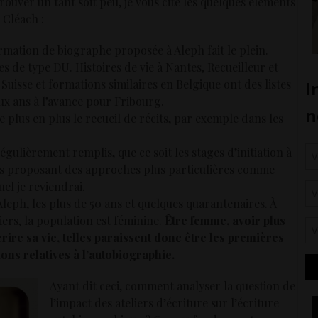
 prouver un tant soit peu, je vous cite les quelques éléments
 Cléach :
rmation de biographe proposée à Aleph fait le plein.
 de type DU. Histoires de vie à Nantes, Recueilleur et
 Suisse et formations similaires en Belgique ont des listes
eux ans à l’avance pour Fribourg.
de plus en plus le recueil de récits, par exemple dans les
gulièrement remplis, que ce soit les stages d’initiation à
ers proposant des approches plus particulières comme
el je reviendrai.
 Aleph, les plus de 50 ans et quelques quarantenaires. À
iers, la population est féminine.
Être femme, avoir plus
re sa vie, telles paraissent donc être les premières
ions relatives à l’autobiographie.
Ayant dit ceci, comment analyser la question de
l’impact des ateliers d’écriture sur l’écriture