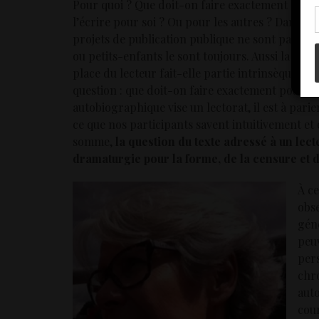
Pour quoi ? Que doit-on faire exactement pour
con
l’écrire pour soi ? Ou pour les autres ? Dans le
projets de publication publique ne sont pas for
ou petits-enfants le sont toujours. Aussi la que
place du lecteur fait-elle partie intrinsèque du
question : que doit-on faire exactement pour éc
autobiographique vise un lectorat, il est à pari
ce que nos participants savent intuitivement et
somme,
la question du texte adressé à un lecte
dramaturgie pour la forme, de la censure et de
À ce
obse
gén
peuv
pers
chro
aut
cour