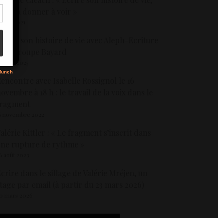
’est la donner à voir »
2 mai 2021
s
crire son histoire de vie avec Aleph-Ecriture
t le groupe Bayard
6 août 2025
encontre avec Isabelle Rossignol le 16
ovembre à 18 h : le travail de la voix dans le
fragment
6 novembre 2022
alérie Kittler : « Le fragment s’inscrit dans
ne rupture de rythme »
6 août 2023
crire dans le sillage de Valérie Mréjen, un
tage par email (à partir du 23 mars 2026)
0 mars 2026