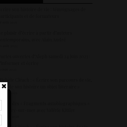
crire son histoire de vie : témoignages de
articipants et de formateurs
8 août 2025
e plaisir d’écrire à partir d’auteurs
ontemporains, avec Alain André
0 août 2022
ortes ouvertes d’Aleph samedi 24 juin 2023 :
’informer et écrire
0 juin 2023
ichèle Cléach : « Écrire son parcours de vie,
aire de son histoire un objet littéraire »
9 août 2022
crire des « Fragments autobiographiques »
 Sanary-sur-mer avec Valérie Kittler
tir
 février 2026
nt
son
ichèle Cléach : « Écrire son histoire de vie,