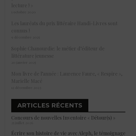
lecture ! »
1 octobre 2020
Les lauréats du prix littéraire Handi-Livres sont
connus !
9 décembre 2025
Sophie Chanourdie: le métier d’éditeur de
littérature jeunesse
20 janvier 2025
Mon livre de l’année : Laurence Faure, « Respire »,
Marielle Macé
12 décembre 2023
ARTICLES RÉCENTS
Concours de nouvelles Inventoire « Détour(s) »
25 juillet 2026
Écrire son histoire de vie avec Aleph, le témoignage