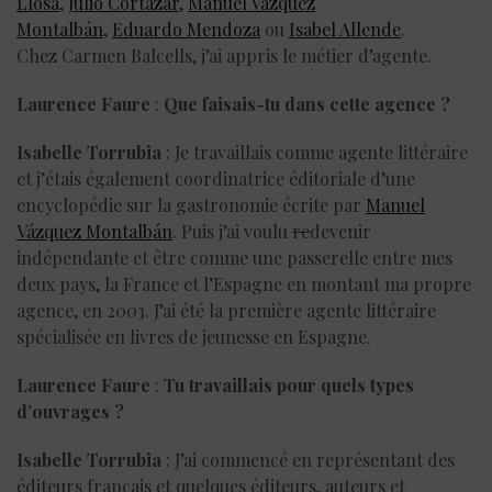
Llosa
,
Julio Cortázar
,
Manuel Vázquez
Montalbán
,
Eduardo Mendoza
ou
Isabel Allende
.
Chez Carmen Balcells, j’ai appris le métier d’agente.
Laurence Faure
:
Que faisais-tu dans cette agence ?
Isabelle Torrubia
: Je travaillais comme agente littéraire
et j’étais également coordinatrice éditoriale d’une
encyclopédie sur la gastronomie écrite par
Manuel
Vázquez Montalbán
. Puis j’ai voulu
re
devenir
indépendante et être comme une passerelle entre mes
deux pays, la France et l’Espagne en montant ma propre
agence, en 2003. J’ai été la première agente littéraire
spécialisée en livres de jeunesse en Espagne.
Laurence Faure
:
Tu travaillais pour quels types
d’ouvrages ?
Isabelle Torrubia
: J’ai commencé en représentant des
éditeurs français et quelques éditeurs, auteurs et