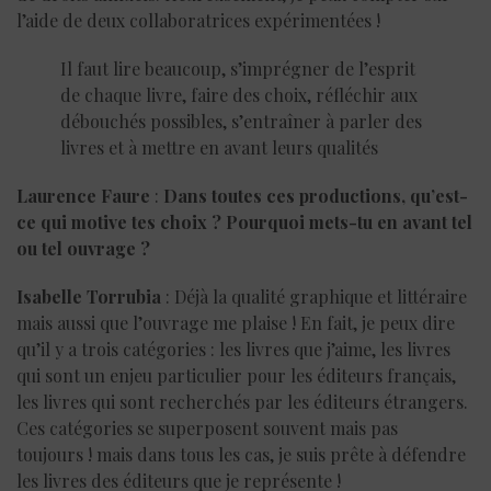
l’aide de deux collaboratrices expérimentées !
Il faut lire beaucoup, s’imprégner de l’esprit
de chaque livre, faire des choix, réfléchir aux
débouchés possibles, s’entraîner à parler des
livres et à mettre en avant leurs qualités
Laurence Faure
:
Dans toutes ces productions, qu’est-
ce qui motive tes choix ? Pourquoi mets-tu en avant tel
ou tel ouvrage ?
Isabelle Torrubia
: Déjà la qualité graphique et littéraire
mais aussi que l’ouvrage me plaise ! En fait, je peux dire
qu’il y a trois catégories : les livres que j’aime, les livres
qui sont un enjeu particulier pour les éditeurs français,
les livres qui sont recherchés par les éditeurs étrangers.
Ces catégories se superposent souvent mais pas
toujours ! mais dans tous les cas, je suis prête à défendre
les livres des éditeurs que je représente !