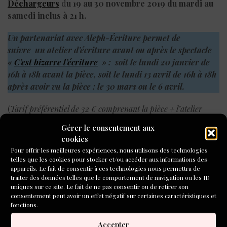
Déchargeurs
d
u 19 au 30 novembre 2019 du mardi au
samedi inclus à 21 h.
Un partenariat avec Aleph-Écriture permet de
suivre un atelier d’écriture avant ou après le spectacle
«
C’est bizarre l’écriture
» : soit le lundi 20 janvier de
16h à 18h avant la pièce, soit le lundi 13 avril de 16h à 18h
après avoir vu la pièce : le 30 mars ou le 6 avril.
(
Tarif préférentiel de 32 € comprenant la pièce + l’atelier
d’écriture)
Gérer le consentement aux
cookies
Pour offrir les meilleures expériences, nous utilisons des technologies
telles que les cookies pour stocker et/ou accéder aux informations des
appareils. Le fait de consentir à ces technologies nous permettra de
TAGS
PARTAGER
traiter des données telles que le comportement de navigation ou les ID
uniques sur ce site. Le fait de ne pas consentir ou de retirer son
consentement peut avoir un effet négatif sur certaines caractéristiques et
CHRISTOPHE
fonctions.
DELLOCQUE
Accepter