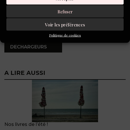
,
Refuser
JE NE ME
SOUVIENS PAS
Voir les préférences
,
Politique de cookies
THEATRE DES
DECHARGEURS
A LIRE AUSSI
Nos livres de l’été !