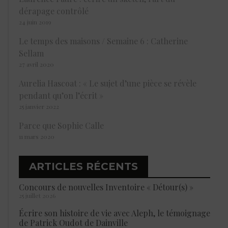
dérapage contrôlé
24 juin 2019
Le temps des maisons / Semaine 6 : Catherine
Sellam
27 avril 2020
Aurelia Hascoat : « Le sujet d’une pièce se révèle
pendant qu’on l’écrit »
25 janvier 2022
Parce que Sophie Calle
11 mars 2020
ARTICLES RÉCENTS
Concours de nouvelles Inventoire « Détour(s) »
25 juillet 2026
Écrire son histoire de vie avec Aleph, le témoignage
de Patrick Oudot de Dainville