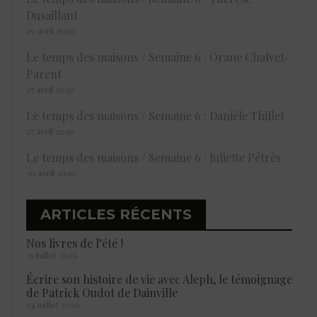
Dusaillant
29 avril 2020
Le temps des maisons / Semaine 6 : Orane Chalvet-
Parent
27 avril 2020
Le temps des maisons / Semaine 6 : Danièle Thillet
27 avril 2020
Le temps des maisons / Semaine 6 : Juliette Pêtrès
30 avril 2020
ARTICLES RÉCENTS
Nos livres de l’été !
25 juillet 2026
Écrire son histoire de vie avec Aleph, le témoignage
de Patrick Oudot de Dainville
24 juillet 2026