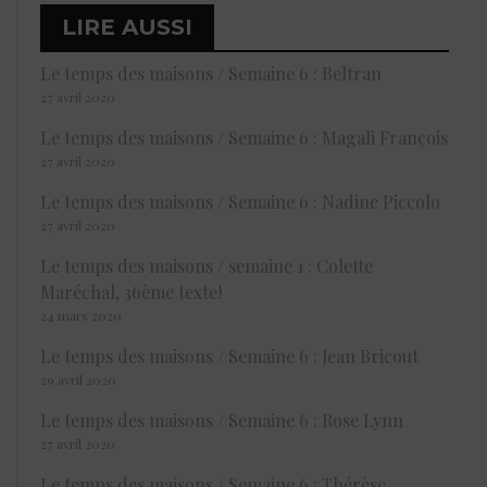
LIRE AUSSI
Le temps des maisons / Semaine 6 : Beltran
27 avril 2020
Le temps des maisons / Semaine 6 : Magali François
27 avril 2020
Le temps des maisons / Semaine 6 : Nadine Piccolo
27 avril 2020
Le temps des maisons / semaine 1 : Colette
Maréchal, 36ème texte!
24 mars 2020
Le temps des maisons / Semaine 6 : Jean Bricout
29 avril 2020
Le temps des maisons / Semaine 6 : Rose Lynn
27 avril 2020
Le temps des maisons / Semaine 6 : Thérèse