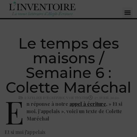
Le temps des
maisons /
Semaine 6 :
Colette Maréchal
E
L'ATELIER D'ÉCRITURE
,
VOS TEXTES
27 AVRIL 2020
n réponse à notre
appel à écriture,
» Et si
moi, j’appelais », voici un texte de Colette
Maréchal
Et si moi j’appelais