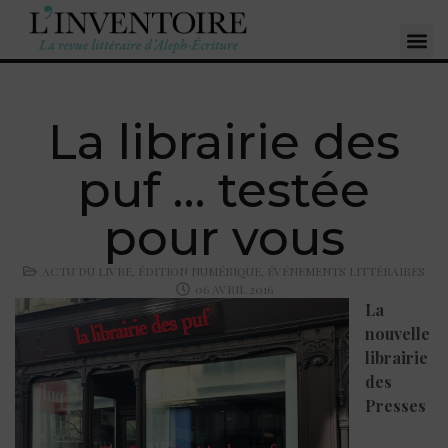
La librairie des
puf … testée
pour vous
ACTU DU LIVRE
,
ÉDITION NUMÉRIQUE
,
ÉVÉNEMENTS LITTÉRAIRES
06 AVRIL 2016
La
nouvelle
librairie
des
Presses