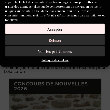
appareils. Le fait de consentir à ces technologies nous permettra de
traiter des données telles que le comportement de navigation ou les ID
uniques sur ce site. Le fait de ne pas consentir ou de retirer son
consentement peut avoir un effet négatif sur certaines caractéristiques et
Au service des auteurs, le quotidien d’un agent
fonctions.
littéraire
Accepter
Refuser
Voir les préférences
Politique de cookies
Tenir un journal, une routine d’écriture féconde pour
Lola Lafon
CONCOURS DE NOUVELLES
2026