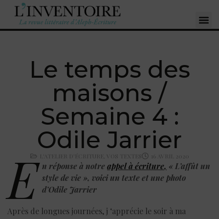
Le temps des
maisons /
Semaine 4 :
Odile Jarrier
E
L'ATELIER D'ÉCRITURE
,
VOS TEXTES
16 AVRIL 2020
n réponse à notre
appel à écriture
,
« L’affût un
style de vie », voici un texte et une photo
d’Odile Jarrier
Après de longues journées, j ‘apprécie le soir à ma