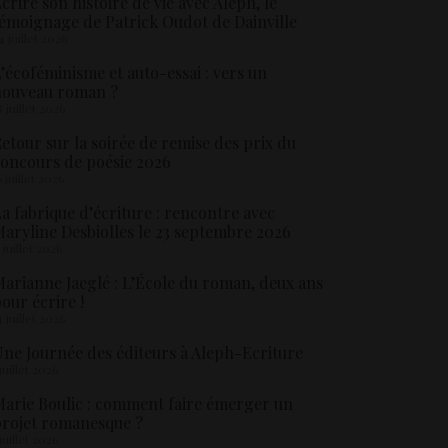
crire son histoire de vie avec Aleph, le
émoignage de Patrick Oudot de Dainville
4 juillet 2026
’écoféminisme et auto-essai : vers un
nouveau roman ?
8 juillet 2026
etour sur la soirée de remise des prix du
oncours de poésie 2026
6 juillet 2026
a fabrique d’écriture : rencontre avec
aryline Desbiolles le 23 septembre 2026
5 juillet 2026
arianne Jaeglé : L’École du roman, deux ans
our écrire !
4 juillet 2026
ne Journée des éditeurs à Aleph-Ecriture
 juillet 2026
arie Boulic : comment faire émerger un
rojet romanesque ?
 juillet 2026