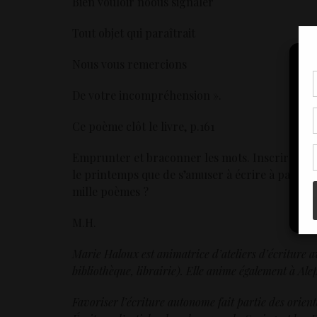
Bien vouloir noous signaler
Tout objet qui paraîtrait
Nous vous remercions
Pou
De votre incompréhension ».
coo
à c
Ce poème clôt le livre, p.161
de 
con
Emprunter et braconner les mots. Inscrire le t
le printemps que de s’amuser à écrire à parti
mille poèmes ?
M.H.
Marie Haloux est animatrice d’ateliers d’écriture ave
bibliothèque, librairie). Elle anime également à Al
Favoriser l’écriture autonome fait partie des orient