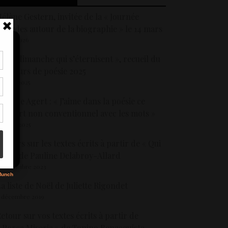
élène Gestern, invitée de la « Journée
’études autour de la biographie » le 14 mars
 mars 2026
 Des dimanche qui s’éternisent », recueil du
oncours de poésie 2025
tir
 juillet 2025
nt
son
sabelle Agert : « J’aime dans la poésie ce
apport non conventionnel avec les mots »
5 mars 2025
s
etours sur les textes écrits à partir de « Qui
ait », de Pauline Delabroy-Allard
5 décembre 2023
a liste de Noël de Juliette Rigondet
 décembre 2019
etour sur vos textes écrits à partir de
 Porca Miseria » de Tonino Benacquista