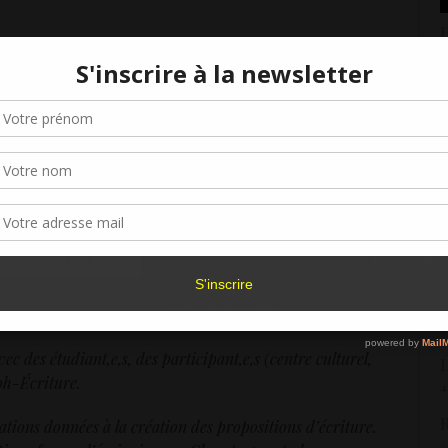
H
d
5
Gérer le consentement aux cookies
«
r offrir les meilleures expériences, nous utilisons des technologies telles que les
c
kies pour stocker et/ou accéder aux informations des appareils. Le fait de consen
9
es technologies nous permettra de traiter des données telles que le comporteme
navigation ou les ID uniques sur ce site. Le fait de ne pas consentir ou de retirer 
I
sentement peut avoir un effet négatif sur certaines caractéristiques et fonctions.
exte dans une filiation, une bonne façon de basculer dans
r
r de VROUZ de Valérie Rouzeau. Un poème, des poèmes,
2
Accepter
Refuser
Voir les préférence
R
Politique de cookies
s
2
c des étudiant,e,s, des participant,e,s (centre culturel,
L
eph-Écriture.
4
R
ations données à la création des propositions d’écriture.
«