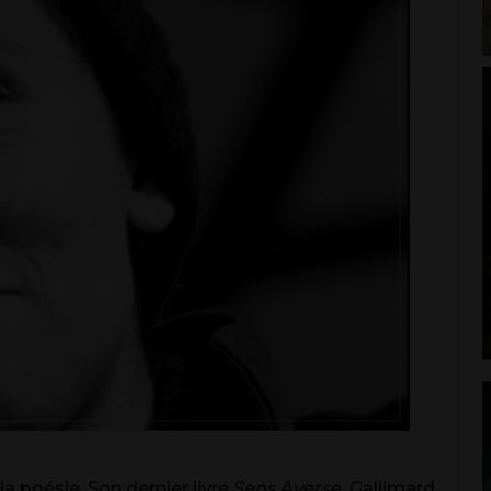
la poésie. Son dernier livre
Sens Averse
, Gallimard,