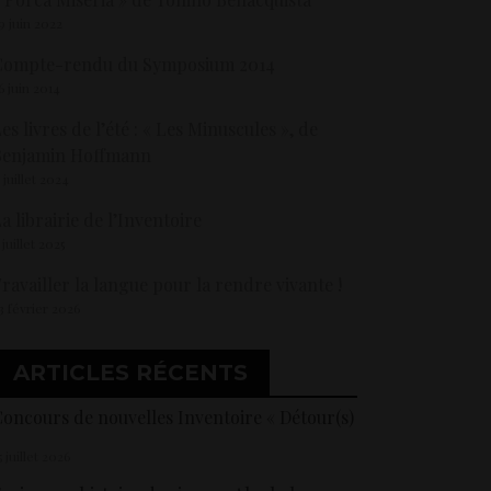
9 juin 2022
Compte-rendu du Symposium 2014
6 juin 2014
es livres de l’été : « Les Minuscules », de
Benjamin Hoffmann
5 juillet 2024
a librairie de l’Inventoire
 juillet 2025
ravailler la langue pour la rendre vivante !
3 février 2026
ARTICLES RÉCENTS
oncours de nouvelles Inventoire « Détour(s)
5 juillet 2026