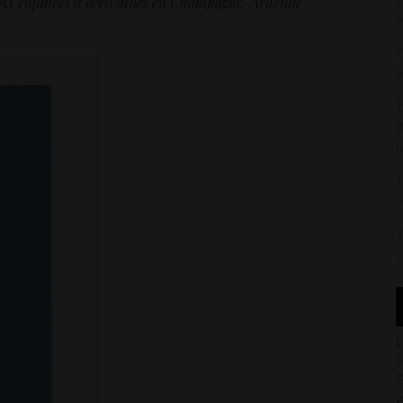
; Dix enfances d’écrivaines en Champagne-Ardenne
2
2
L
1
L
9
T
2
C
»
2