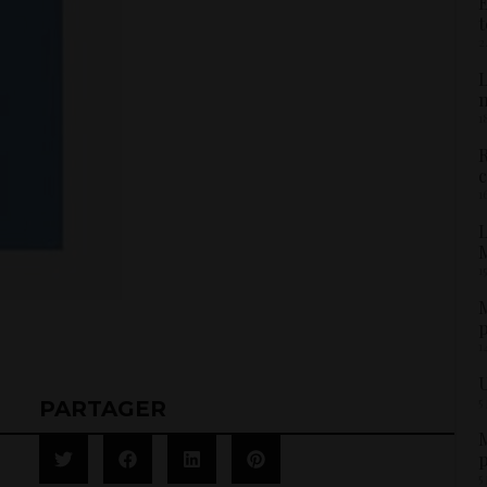
É
t
2
L
1
R
c
1
L
M
1
M
p
1
U
5
PARTAGER
M
p
5