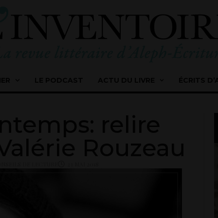
IER
LE PODCAST
ACTU DU LIVRE
ÉCRITS D’
intemps: relire
 Valérie Rouzeau
NSEILS DE LECTURE
23 MAI 2018