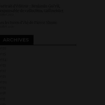
ortrait d’éditeur : Benjamin Guérif,
esponsable de collection, Gallmeister
 juillet 2026
es lectures d’été de Pierre Ahnne
 juillet 2026
ARCHIVES
2026
2025
2024
2023
2022
021
2020
2019
018
017
2016