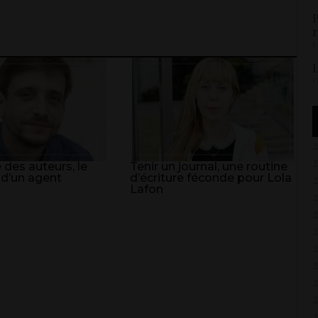
P
r
5
L
1
 des auteurs, le
Tenir un journal, une routine
 d’un agent
d’écriture féconde pour Lola
Lafon
2
2
2