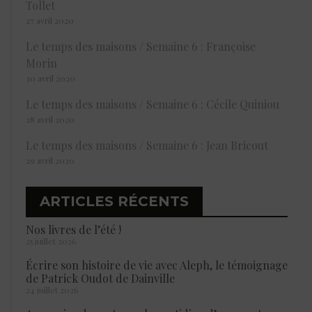
Tollet
27 avril 2020
Le temps des maisons / Semaine 6 : Françoise
Morin
30 avril 2020
Le temps des maisons / Semaine 6 : Cécile Quiniou
28 avril 2020
Le temps des maisons / Semaine 6 : Jean Bricout
29 avril 2020
ARTICLES RÉCENTS
Nos livres de l’été !
25 juillet 2026
Écrire son histoire de vie avec Aleph, le témoignage
de Patrick Oudot de Dainville
24 juillet 2026