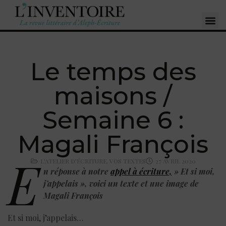
Le temps des
maisons /
Semaine 6 :
Magali François
E
L'ATELIER D'ÉCRITURE
,
VOS TEXTES
27 AVRIL 2020
n réponse à notre
appel à écriture,
» Et si moi,
j’appelais », voici un texte et une image de
Magali François
Et si moi, j’appelais…