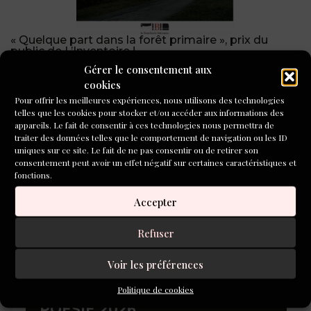
« Quelque part dans la forêt primaire », prix du
public de L’Inventoire !
Gérer le consentement aux
CONCOURS DE NOUVELLES
cookies
2026
Pour offrir les meilleures expériences, nous utilisons des technologies
telles que les cookies pour stocker et/ou accéder aux informations des
appareils. Le fait de consentir à ces technologies nous permettra de
traiter des données telles que le comportement de navigation ou les ID
uniques sur ce site. Le fait de ne pas consentir ou de retirer son
consentement peut avoir un effet négatif sur certaines caractéristiques et
fonctions.
Accepter
Refuser
Voir les préférences
Politique de cookies
LAURÉATS DU CONCOURS DE
POÉSIE 2026