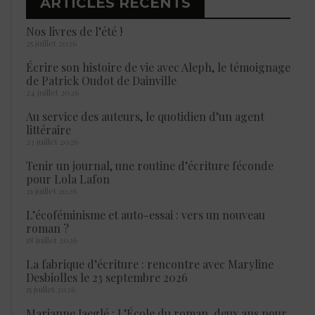
ARTICLES RÉCENTS
Nos livres de l’été !
25 juillet 2026
Écrire son histoire de vie avec Aleph, le témoignage
de Patrick Oudot de Dainville
24 juillet 2026
Au service des auteurs, le quotidien d’un agent
littéraire
23 juillet 2026
Tenir un journal, une routine d’écriture féconde
pour Lola Lafon
21 juillet 2026
L’écoféminisme et auto-essai : vers un nouveau
roman ?
18 juillet 2026
La fabrique d’écriture : rencontre avec Maryline
Desbiolles le 23 septembre 2026
15 juillet 2026
Marianne Jaeglé : L’École du roman, deux ans pour