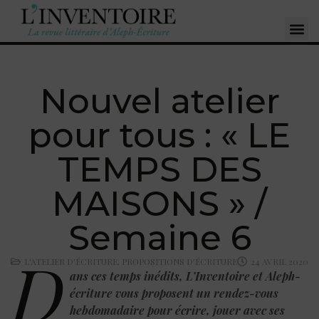
Nouvel atelier
pour tous : « LE
TEMPS DES
MAISONS » /
Semaine 6
D
L'ATELIER D'ÉCRITURE
,
PROPOSITIONS D'ÉCRITURE
24 AVRIL 2020
ans ces temps inédits, L’Inventoire et Aleph-
écriture vous proposent un rendez-vous
hebdomadaire pour écrire, jouer avec ses