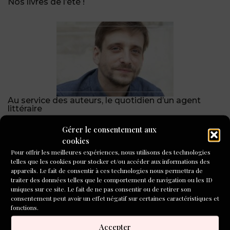
Nos livres de l’été !
Au service des auteurs, le quotidien d’un agent
littéraire
Gérer le consentement aux
cookies
Pour offrir les meilleures expériences, nous utilisons des technologies
telles que les cookies pour stocker et/ou accéder aux informations des
appareils. Le fait de consentir à ces technologies nous permettra de
traiter des données telles que le comportement de navigation ou les ID
uniques sur ce site. Le fait de ne pas consentir ou de retirer son
consentement peut avoir un effet négatif sur certaines caractéristiques et
Tenir un journal, une routine d’écriture féconde pour
fonctions.
Lola Lafon
Accepter