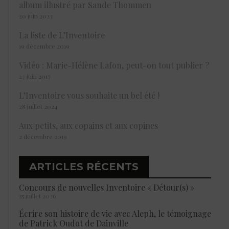
album illustré par Sande Thommen
20 juin 2023
La liste de L’Inventoire
19 décembre 2019
Vidéo : Marie-Hélène Lafon, peut-on tout publier ?
27 juin 2017
L’Inventoire vous souhaite un bel été !
28 juillet 2024
Aux petits, aux copains et aux copines
2 décembre 2019
ARTICLES RÉCENTS
Concours de nouvelles Inventoire « Détour(s) »
25 juillet 2026
Écrire son histoire de vie avec Aleph, le témoignage
de Patrick Oudot de Dainville