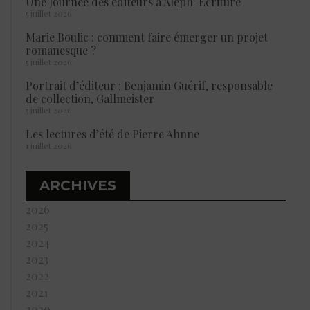
Une Journée des éditeurs à Aleph-Ecriture
5 juillet 2026
Marie Boulic : comment faire émerger un projet
romanesque ?
5 juillet 2026
Portrait d’éditeur : Benjamin Guérif, responsable
de collection, Gallmeister
5 juillet 2026
Les lectures d’été de Pierre Ahnne
1 juillet 2026
ARCHIVES
2026
2025
2024
2023
2022
2021
2020