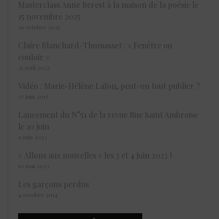
Masterclass Anne Berest à la maison de la poésie le
15 novembre 2025
26 octobre 2025
Claire Blanchard-Thomasset : « Fenêtre ou
couloir »
25 avril 2022
Vidéo : Marie-Hélène Lafon, peut-on tout publier ?
27 juin 2017
Lancement du N°51 de la revue Rue Saint Ambroise
le 10 juin
9 juin 2023
« Allons aux nouvelles » les 3 et 4 juin 2023 !
10 mai 2023
Les garçons perdus
4 octobre 2014