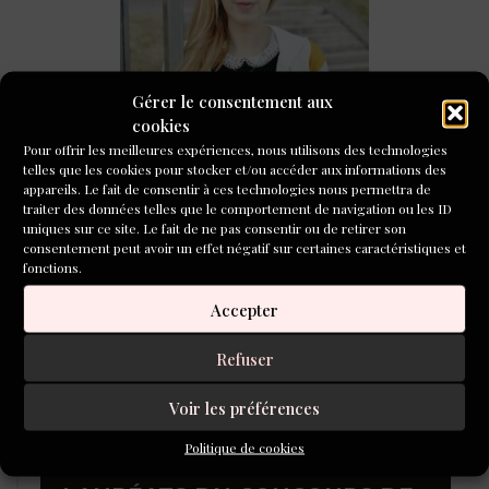
Tenir un journal, une routine d’écriture féconde pour
Gérer le consentement aux
Lola Lafon
cookies
Pour offrir les meilleures expériences, nous utilisons des technologies
CONCOURS DE NOUVELLES
telles que les cookies pour stocker et/ou accéder aux informations des
2026
appareils. Le fait de consentir à ces technologies nous permettra de
traiter des données telles que le comportement de navigation ou les ID
uniques sur ce site. Le fait de ne pas consentir ou de retirer son
consentement peut avoir un effet négatif sur certaines caractéristiques et
fonctions.
Accepter
Refuser
Voir les préférences
Politique de cookies