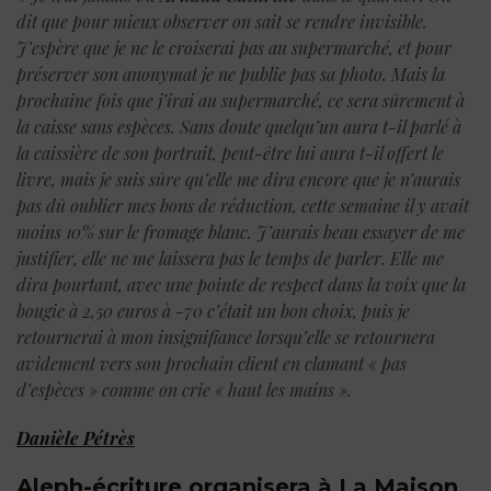
dit que pour mieux observer on sait se rendre invisible.
J’espère que je ne le croiserai pas au supermarché, et pour
préserver son anonymat je ne publie pas sa photo.
Mais la
prochaine fois que j’irai au supermarché, ce sera sûrement à
la caisse sans espèces. Sans doute quelqu’un aura t-il parlé à
la caissière de son portrait, peut-être lui aura t-il offert le
livre, mais je suis sûre qu’elle me dira encore que je n’aurais
pas dû oublier mes bons de réduction, cette semaine il y avait
moins 10% sur le fromage blanc. J’aurais beau essayer de me
justifier, elle ne me laissera pas le temps de parler. Elle me
dira pourtant, avec une pointe de respect dans la voix que la
bougie à 2,50 euros à -70 c’était un bon choix, puis je
retournerai à mon insignifiance lorsqu’elle se retournera
avidement vers son prochain client en clamant « pas
d’espèces » comme on crie « haut les mains ».
Danièle Pétrès
Aleph-écriture organisera à La Maison