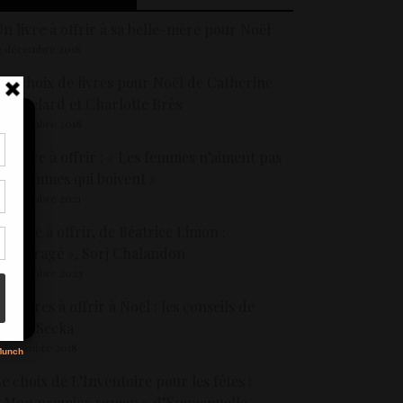
n livre à offrir à sa belle-mère pour Noël
2 décembre 2018
es choix de livres pour Noël de Catherine
erthelard et Charlotte Brès
9 décembre 2018
n livre à offrir : « Les femmes n’aiment pas
tir
es hommes qui boivent »
nt
4 décembre 2021
son
e livre à offrir, de Béatrice Limon :
 L’Enragé », Sorj Chalandon
s
8 décembre 2023
es livres à offrir à Noël : les conseils de
rank Secka
 décembre 2018
e choix de L’Inventoire pour les fêtes :
« Mon premier roman » d’Emmanuelle