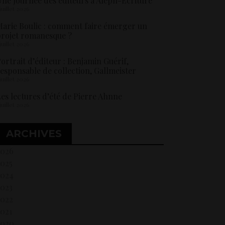
ne Journée des éditeurs à Aleph-Ecriture
 juillet 2026
arie Boulic : comment faire émerger un
rojet romanesque ?
 juillet 2026
ortrait d’éditeur : Benjamin Guérif,
esponsable de collection, Gallmeister
 juillet 2026
es lectures d’été de Pierre Ahnne
 juillet 2026
ARCHIVES
2026
2025
2024
2023
2022
021
2020