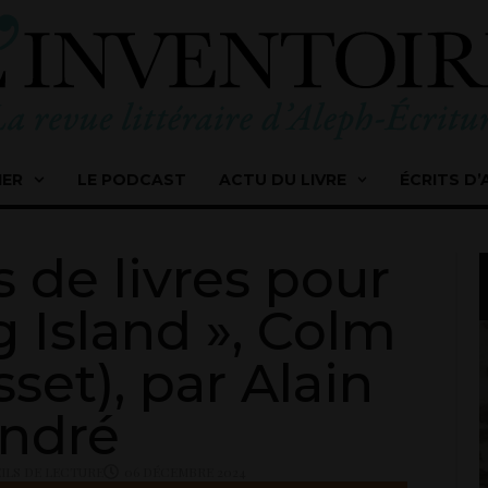
IER
LE PODCAST
ACTU DU LIVRE
ÉCRITS D’
s de livres pour
g Island », Colm
sset), par Alain
ndré
ILS DE LECTURE
06 DÉCEMBRE 2024