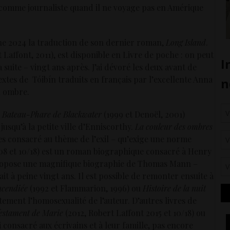
le comme journaliste quand il ne voyage pas en Amérique
mne 2024 la traduction de son dernier roman,
Long Island
.
Laffont, 2011), est disponible en Livre de poche : on peut
a suite – vingt ans après. J’ai dévoré les deux avant de
extes de Tóibín traduits en français par l’excellente Anna
n ombre.
 Bateau-Phare de Blackwater
(1999 et Denoël, 2001)
usqu’à la petite ville d’Enniscorthy.
La couleur des ombres
les consacré au thème de l’exil – qu’exige une norme
08 et 10/18) est un roman biographique consacré à Henry
ropose une magnifique biographie de Thomas Mann –
t à peine vingt ans. Il est possible de remonter ensuite à
ncendiée
(1992 et Flammarion, 1996) ou
Histoire de la nuit
tement l’homosexualité de l’auteur. D’autres livres de
estament de Marie
(2012, Robert Laffont 2015 et 10/18) ou
i consacré aux écrivains et à leur famille, pas encore