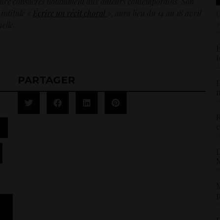
riture consacrés notamment aux auteurs contemporains. Son
 intitulé «
Écrire un récit choral
», aura lieu du 14 au 18 avril
C
»
elle.
2
É
t
2
PARTAGER
L
1
R
,
c
1
,
L
M
1
M
p
1