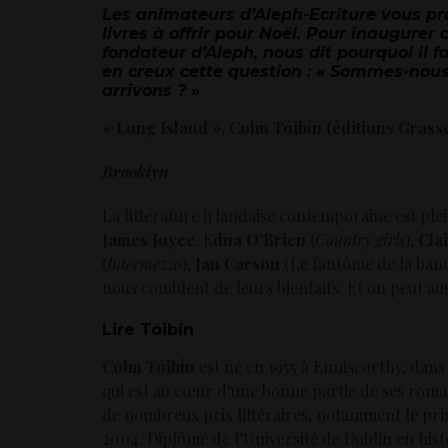
Les animateurs d’Aleph-Ecriture vous pr
livres à offrir pour Noël. Pour inaugurer c
fondateur d’Aleph, nous dit pourquoi il fau
en creux cette question : « Sommes-nous 
arrivons ? »
« Long Island », Colm Tóibín (éditions Grasse
Brooklyn
La littérature irlandaise contemporaine est plein
James Joyce
. E
dna O’Brien
(
Country girls
),
Cla
(
Intermezzo
),
Jan Carson
(Le fantôme de la banq
nous comblent de leurs bienfaits. Et on peut au
Lire
Tóibín
Colm Tóibín
est né en 1955 à Enniscorthy, dans 
qui est au cœur d’une bonne partie de ses romans
de nombreux prix littéraires, notamment le pri
2004. Diplômé de l’Université de Dublin en histoi