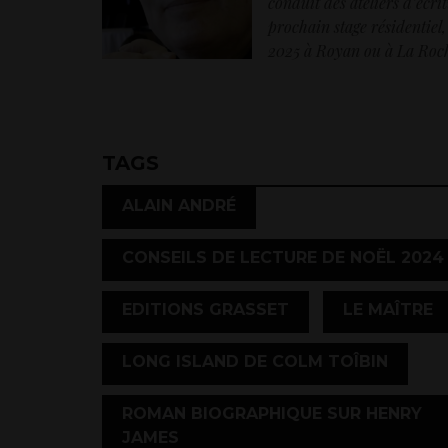
conduit des ateliers d’éc
prochain stage résidentiel,
2025 à Royan ou à La Roch
TAGS
,
ALAIN ANDRÉ
CONSEILS DE LECTURE DE NOËL 2024
,
EDITIONS GRASSET
LE MAÎTRE
,
LONG ISLAND DE COLM TOÎBIN
ROMAN BIOGRAPHIQUE SUR HENRY
JAMES