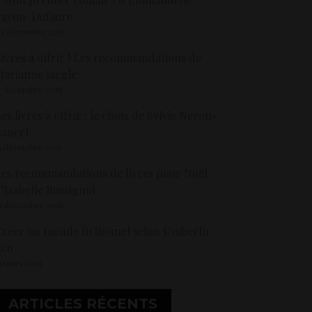
Pavon-Dufaure
0 décembre 2021
ivres à offrir ! Les recommandations de
arianne Jaeglé
7 décembre 2018
es livres à offrir : le choix de Sylvie Neron-
ancel
6 décembre 2021
es recommandations de livres pour Noël
’Isabelle Rossignol
8 décembre 2018
réer un monde fictionnel selon Umberto
Eco
1 mars 2025
ARTICLES RÉCENTS