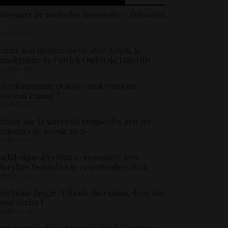
oncours de nouvelles Inventoire « Détour(s)
5 juillet 2026
crire son histoire de vie avec Aleph, le
émoignage de Patrick Oudot de Dainville
4 juillet 2026
’écoféminisme et auto-essai : vers un
nouveau roman ?
8 juillet 2026
etour sur la soirée de remise des prix du
oncours de poésie 2026
6 juillet 2026
a fabrique d’écriture : rencontre avec
aryline Desbiolles le 23 septembre 2026
5 juillet 2026
arianne Jaeglé : L’École du roman, deux ans
our écrire !
4 juillet 2026