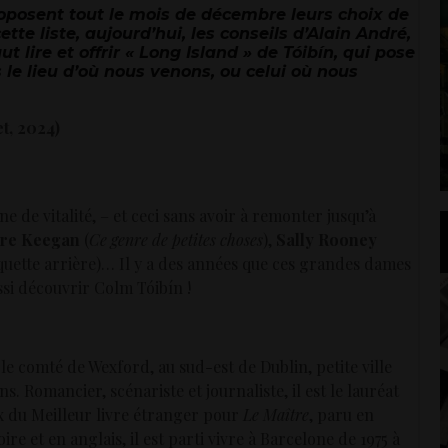
oposent tout le mois de décembre leurs choix de
ette liste, aujourd’hui, les conseils d’
Alain André,
t lire et offrir « Long Island » de Tóibín, qui pose
le lieu d’où nous venons, ou celui où nous
t, 2024)
e de vitalité, – et ceci sans avoir à remonter jusqu’à
ire Keegan
(
Ce genre de petites choses
),
Sally Rooney
uette arrière)… Il y a des années que ces grandes dames
ssi découvrir Colm Tóibín !
le comté de Wexford, au sud-est de Dublin, petite ville
. Romancier, scénariste et journaliste, il est le lauréat
x du Meilleur livre étranger pour
Le Maître
, paru en
re et en anglais, il est parti vivre à Barcelone de 1975 à