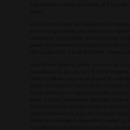
1978 avant de rentrer en Irlande, où il travail
latine.
Les Éditions Grasset ont fait paraître à l’auto
Son roman précédent,
Brooklyn
(2009 et Robert 
commencer par
Brooklyn
, dont
Long Island
est l
passer successivement à la plupart des autres t
Gibson, qui suit le travail de l’auteur comme so
Nora Webster
(Robert Laffont 2016 et 10/18, et
Le
reconduisent le lecteur, avec le même bonheur, j
(Robert Laffont, 2014) est un recueil de nouvel
sociale étouffante.
Le Maître
(Robert Laffont 20
James, tandis que
Le Magicien
(Grasset, 2022) p
James et Mann l’ont marqué alors que Tóibín avai
des ouvrages plus anciens, comme
La Bruyère i
(1996 et Flammarion, 1997), qui évoquent explici
Tóibín sont également disponibles, comme
Le T
Nouvelles façons de tuer votre mère
(2012, un essa