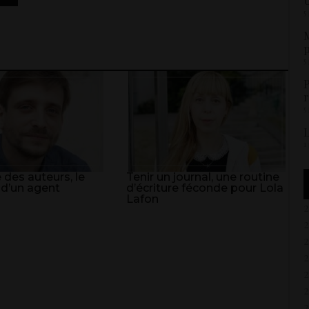
U
5
M
p
5
P
r
5
L
1
 des auteurs, le
Tenir un journal, une routine
 d’un agent
d’écriture féconde pour Lola
Lafon
2