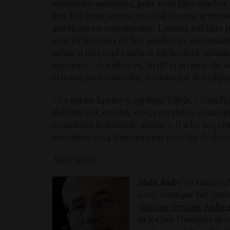
sentiments amoureux, pour nous faire toucher d
lieu d’où nous venons, ou celui où nous arrivon
américain est convaincante. L’auteur sait faire 
sont les héroïnes de bon nombre de ses romans
même si tous sont exacts et particuliers, notam
dialogues – des silences, du dit et du non-dit, a
retenue, sous-entendus, traduits par des ellipse
« Ce qui me fascine », explique Tóibín, « c’est 
individu voit, entend, sent, enregistre, remar
conscience fictionnelle unique ». Il a les moyen
novembre 2024. Pourquoi pas votre fin de déc
Alain André
Alain André
est l’auteur 
2000, remarqué par Annie 
(
Devenir écrivain
,
Leduc.
qu’il a pris l’initiative de 