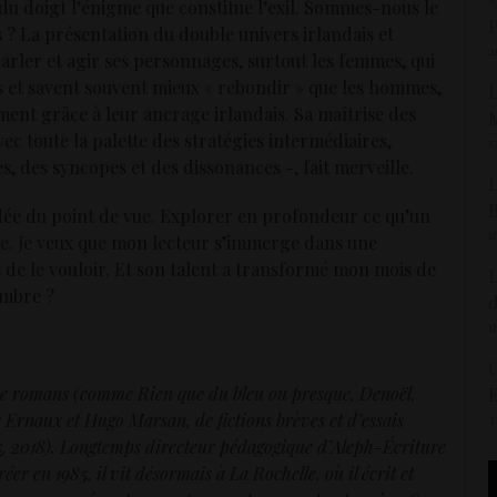
u doigt l’énigme que constitue l’exil. Sommes-nous le
s ? La présentation du double univers irlandais et
2
parler et agir ses personnages, surtout les femmes, qui
 et savent souvent mieux « rebondir » que les hommes,
L
ment grâce à leur ancrage irlandais. Sa maîtrise des
M
vec toute la palette des stratégies intermédiaires,
1
s, des syncopes et des dissonances -, fait merveille.
L
B
l’idée du point de vue. Explorer en profondeur ce qu’un
1
que. Je veux que mon lecteur s’immerge dans une
s de le vouloir. Et son talent a transformé mon mois de
L
embre ?
d
1
C
de romans (comme Rien que du bleu ou presque, Denoël,
Ernaux et Hugo Marsan, de fictions brèves et d’essais
3
s
, 2018). Longtemps directeur pédagogique d’Aleph-Écriture
créer en 1985, il vit désormais à La Rochelle, où il écrit et