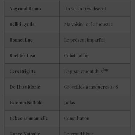
Angrand Bruno
Un voisin très discret
Belliti Lynda
Ma voisine et le monstre
Bonnet Luc
Le présent imparfait
Buchter Lisa
Cohabitation
ème
Cers Brigitte
L’appartement du 5
Do Hass Marie
Groseilles à maquereau 98
Esteban Nathalie
Judas
Lebée Emmanuelle
Consultation
Gorce Nathalie
Le grand blanc