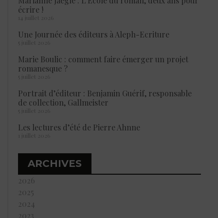
Marianne Jaeglé : L’École du roman, deux ans pour
écrire !
14 juillet 2026
Une Journée des éditeurs à Aleph-Ecriture
5 juillet 2026
Marie Boulic : comment faire émerger un projet
romanesque ?
5 juillet 2026
Portrait d’éditeur : Benjamin Guérif, responsable
de collection, Gallmeister
5 juillet 2026
Les lectures d’été de Pierre Ahnne
1 juillet 2026
ARCHIVES
2026
2025
2024
2023