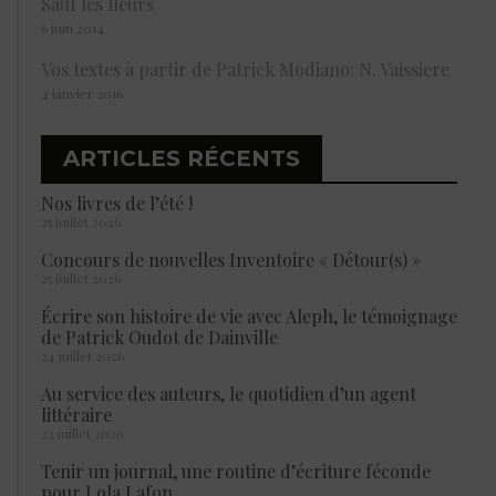
Sauf les fleurs
6 juin 2014
Vos textes à partir de Patrick Modiano: N. Vaissiere
4 janvier 2016
ARTICLES RÉCENTS
Nos livres de l’été !
25 juillet 2026
Concours de nouvelles Inventoire « Détour(s) »
25 juillet 2026
Écrire son histoire de vie avec Aleph, le témoignage
de Patrick Oudot de Dainville
24 juillet 2026
Au service des auteurs, le quotidien d’un agent
littéraire
23 juillet 2026
Tenir un journal, une routine d’écriture féconde
pour Lola Lafon