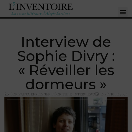
Interview de
Sophie Divry :
« Réveiller les
dormeurs »
ÉCRIVAINS
,
ENSEIGNER L'ÉCRITURE
,
INTERVIEWS
16 FÉVRIER 2026