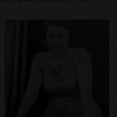
t
2
A
a
2
T
f
2
L
1
L
M
1
M
p
1
U
5