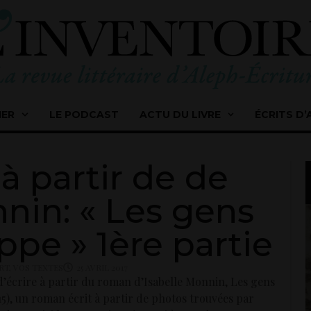
IER
LE PODCAST
ACTU DU LIVRE
ÉCRITS D’
 à partir de de
nin: « Les gens
ppe » 1ère partie
ERT
,
VOS TEXTES
25 AVRIL 2017
 d’écrire à partir du roman d’Isabelle Monnin, Les gens
5), un roman écrit à partir de photos trouvées par