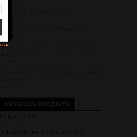
 Madre » de Christiane Leydet
3 mars 2023
s
os textes à partir de Paola Pigani – Claire
 juin 2015
os textes à partir de « Ordesa » de Manuel
ilas (1/3)
 novembre 2020
os textes à partir de « Sans Silke » de Michel
ayaz (2/2)
9 octobre 2020
ARTICLES RÉCENTS
os livres de l’été !
5 juillet 2026
crire son histoire de vie avec Aleph, le