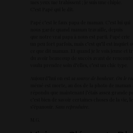
mes yeux me trahissent ; je suis une chipie.
C’est Papé qui le dit.
Papé c’est le faux papa de maman. C’est lui qui
nous garde quand maman travaille, depuis
que notre vrai papa à nous est parti. Papé crie
un peu fort parfois, mais c’est qu’il est inquiet 
ce que dit maman. Et quand je le vois jeune et t
du avoir beaucoup de succès avant de rencontr
voulu prendre soin d’elles, c’est un chic type.
Aujourd’hui on est
sa source de bonheur. On le ra
mémé est morte, au dos de la photo de maman av
répondu que maintenant j’étais assez grande p
c’est bien de savoir certaines choses de la vie, l
s’épanouir.
Sans reproduire
.
M.G.