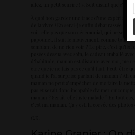
con
allez, un petit sourire ! ». Soit disant que c’est
À quoi bon garder une trace d’une expérience d
de la vivre ! En serai-je enfin débarrassée qua
voit-elle pas que son cérémonial, qui ne semble
papounet, il suit le mouvement, comme toujours
semblant de ne rien voir ? Le pire, c’est qu’ils f
posées dessus avec soin, le cadeau emballé ave
d’habitude, maman est distante avec moi, me re
être que je ne fais pas ce qu’il faut. Peut-être q
quand je l’ai surprise parlant de maman ? Ah ou
maman ne peut s’empêcher de me faire la mettai
pas et serait donc incapable d’aimer quiconque,
maman ? Serait-elle juste malade ? En tout cas, je
c’est ma maman. Ça y est, la corvée des photos 
C.K.
Karine Granier : On d