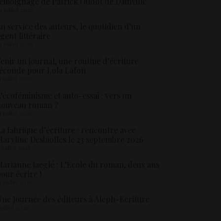
émoignage de Patrick Oudot de Dainville
4 juillet 2026
u service des auteurs, le quotidien d’un
gent littéraire
3 juillet 2026
enir un journal, une routine d’écriture
éconde pour Lola Lafon
1 juillet 2026
’écoféminisme et auto-essai : vers un
nouveau roman ?
8 juillet 2026
a fabrique d’écriture : rencontre avec
aryline Desbiolles le 23 septembre 2026
5 juillet 2026
arianne Jaeglé : L’École du roman, deux ans
our écrire !
4 juillet 2026
ne Journée des éditeurs à Aleph-Ecriture
 juillet 2026