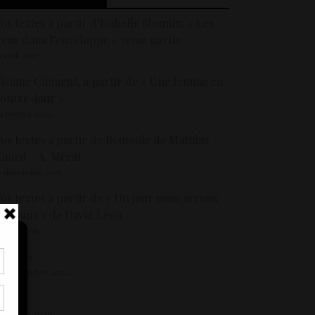
os textes à partir d’Isabelle Monnin: « Les
ens dans l’enveloppe » 2ème partie
5 avril 2017
iviane Clément, à partir de « Une femme en
ontre-jour »
4 février 2022
os textes à partir de Boussole de Mathias
nard – A. Mérat
6 décembre 2015
os textes à partir de « Un jour nous serons
umains » de David Léon
8 juin 2016
eviens
4 septembre 2022
tir
nt
udas
son
 octobre 2020