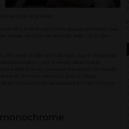
M
p
5
rs et un drôle de prénom.
P
r
merais bien avoir un papa et une maman aussi beaux mais
5
ma maman elle n’est pas très belle mais c’est la plus
.
elle aurait dû aller à l’orphelinat. Dans le village tout
 tellement souffert », tout le monde disait ça mais
déjà si difficile la vie, on ne peut pas nourrir une bouche
viendrait vivre avec nous et les gens du village
n ils parlent souvent de ma maman parce que je n’ai pas
2
2
ie monochrome
2