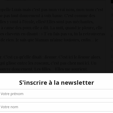
V
pelle Louis mais c’est pas mon vrai nom, mon nom c’est
g
me pas tout doucement à voix basse. C’est comme des
2
lles y vont à l’école, elles! Elles sont pas méchantes,
à cause des poux elle a dit. La nuit, quand je pleure, elle
V
s cheveux en disant : » T´en fais pas va, tu la retrouveras
c
ûr de rien. Je sais que Maman m’aime toujours, enfin… je
2
V
E
. C’est ça qu’elle disait :
lieusur
. C’est ici le
lieusur
alors.
1
e qui glisse entre les roseaux, c’est pas chez moi ici. Un
’ouvre doucement. Les filles… Elles me sourient.
V
h
2
Gérer le consentement aux cookies
R
r offrir les meilleures expériences, nous utilisons des technologies telles que les
2
kies pour stocker et/ou accéder aux informations des appareils. Le fait de consen
ée encore, les parents tiennent à me
es technologies nous permettra de traiter des données telles que le comporteme
J
navigation ou les ID uniques sur ce site. Le fait de ne pas consentir ou de retirer 
cette tête sérieuse, c’est ta journée,
7