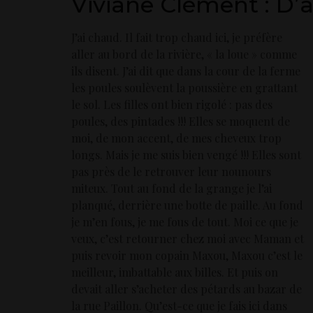
Viviane Clément : D’
J’ai chaud. Il fait trop chaud ici, je préfère
aller au bord de la rivière, « la loue » comme
ils disent. J’ai dit que dans la cour de la ferme
les poules soulèvent la poussière en grattant
le sol. Les filles ont bien rigolé : pas des
poules, des pintades !!! Elles se moquent de
moi, de mon accent, de mes cheveux trop
longs. Mais je me suis bien vengé !!! Elles sont
pas près de le retrouver leur nounours
miteux. Tout au fond de la grange je l’ai
planqué, derrière une botte de paille. Au fond
je m’en fous, je me fous de tout. Moi ce que je
veux, c’est retourner chez moi avec Maman et
puis revoir mon copain Maxou, Maxou c’est le
meilleur, imbattable aux billes. Et puis on
devait aller s’acheter des pétards au bazar de
la rue Paillon. Qu’est-ce que je fais ici dans