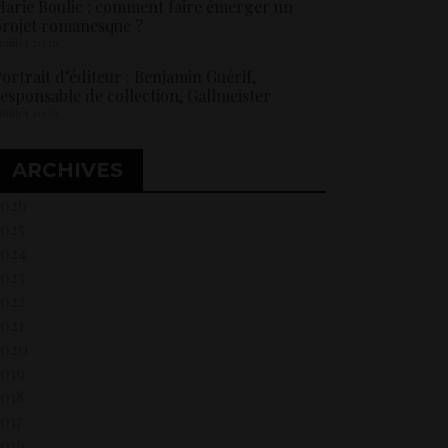
arie Boulic : comment faire émerger un
rojet romanesque ?
 juillet 2026
ortrait d’éditeur : Benjamin Guérif,
esponsable de collection, Gallmeister
 juillet 2026
ARCHIVES
2026
2025
2024
2023
2022
021
2020
2019
018
017
2016