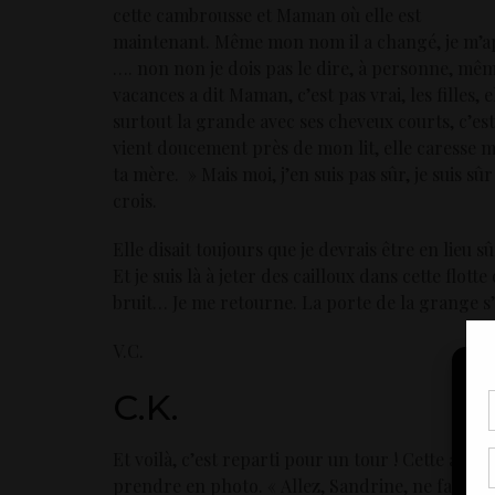
cette cambrousse et Maman où elle est
maintenant. Même mon nom il a changé, je m’ap
…. non non je dois pas le dire, à personne, mê
vacances a dit Maman, c’est pas vrai, les filles, e
surtout la grande avec ses cheveux courts, c’est 
vient doucement près de mon lit, elle caresse me
ta mère. » Mais moi, j’en suis pas sûr, je suis s
crois.
Elle disait toujours que je devrais être en lieu sûr
Et je suis là à jeter des cailloux dans cette flott
bruit… Je me retourne. La porte de la grange s
V.C.
C.K.
Pou
coo
Et voilà, c’est reparti pour un tour ! Cette ann
à c
de 
prendre en photo. « Allez, Sandrine, ne fais pas 