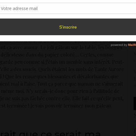
sentement peut avoir un effet négatif sur certaines caractéristiques et fonctions.
 pour garder un souvenir.
«
1
ésagréable ? C’est déjà assez pénible
Accepter
Refuser
Voir les préférence
nd je rentrerai au collège ? Maman ne
V
 même pas la réjouir non plus, me pèse ? Quant à
Politique de cookies
6
. Est-ce son amour pour maman qui l’aveugle ou fait-il
V
ont ça avec amour. Le joli gâteau sur la table, les bougies
V
c délicatesse dans du papier coloré… Certes, comme
5
garde peu comme si j’étais un meuble sans intérêt. Peut-
u’elle a des soucis. Quels étaient les mots de Tante Aurore
V
i ! Que les remarques blessantes et dévalorisantes que
L
ent mal à l’aise. Tout ça parce que maman ne s’aimerait
1
 même moi. N’y serais-je donc pour rien à l’attitude de
 ne suis pas fâchée contre elle. Elle fait ce qu’elle peut,
est terminée ! Je vais pouvoir terminer mon gâteau.
N
2
É
irait que ce serait ma