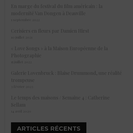
En marge du festival du film américain : la
modernité Van Dongen à Deauville
1 septembre 2022
Cerisiers en fleurs par Damien Hirst
10 juillet 2021
« Love Songs » à la Maison Européenne de la
Photographie
15 juillet 2022
Galerie Lovenbruck : Blaise Drummond, une réalité
trompeuse
3 février 2023
Le temps des maisons / Semaine 4 : Catherine
Sellam
14 avril 2020
ARTICLES RÉCENTS