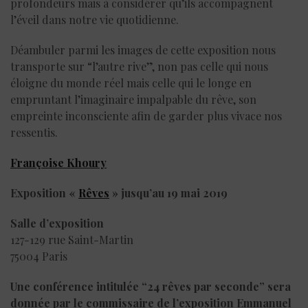
profondeurs mais à considérer qu’ils accompagnent
l’éveil dans notre vie quotidienne.
Déambuler parmi les images de cette exposition nous
transporte sur “l’autre rive”, non pas celle qui nous
éloigne du monde réel mais celle qui le longe en
empruntant l’imaginaire impalpable du rêve, son
empreinte inconsciente afin de garder plus vivace nos
ressentis.
Françoise Khoury
Exposition «
Rêves
» jusqu’au 19 mai 2019
Salle d’exposition
127-129 rue Saint-Martin
75004 Paris
Une conférence intitulée “24 rêves par seconde” sera
donnée par le commissaire de l’exposition Emmanuel