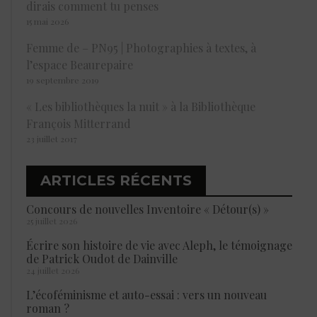
dirais comment tu penses
15 mai 2026
Femme de – PN95 | Photographies à textes, à
l’espace Beaurepaire
19 septembre 2019
« Les bibliothèques la nuit » à la Bibliothèque
François Mitterrand
23 juillet 2017
ARTICLES RÉCENTS
Concours de nouvelles Inventoire « Détour(s) »
25 juillet 2026
Écrire son histoire de vie avec Aleph, le témoignage
de Patrick Oudot de Dainville
24 juillet 2026
L’écoféminisme et auto-essai : vers un nouveau
roman ?