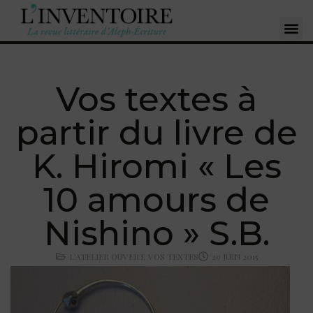
Vos textes à
partir du livre de
K. Hiromi « Les
10 amours de
Nishino » S.B.
L'ATELIER OUVERT
,
VOS TEXTES
29 JUIN 2015