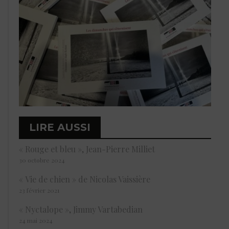
LIRE AUSSI
« Rouge et bleu », Jean-Pierre Milliet
30 octobre 2024
« Vie de chien » de Nicolas Vaissière
23 février 2021
« Nyctalope », Jimmy Vartabedian
24 mai 2024