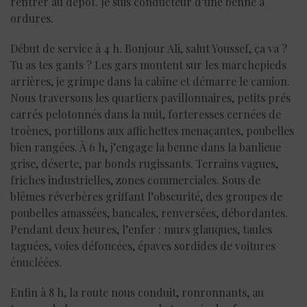
rentrer au dépôt. Je suis conducteur d’une benne à
ordures.
Début de service à 4 h. Bonjour Ali, salut Youssef, ça va ?
Tu as tes gants ? Les gars montent sur les marchepieds
arrières, je grimpe dans la cabine et démarre le camion.
Nous traversons les quartiers pavillonnaires, petits prés
carrés pelotonnés dans la nuit, forteresses cernées de
troènes, portillons aux affichettes menaçantes, poubelles
bien rangées. À 6 h, j’engage la benne dans la banlieue
grise, déserte, par bonds rugissants. Terrains vagues,
friches industrielles, zones commerciales. Sous de
blêmes réverbères griffant l’obscurité, des groupes de
poubelles amassées, bancales, renversées, débordantes.
Pendant deux heures, l’enfer : murs glauques, taules
taguées, voies défoncées, épaves sordides de voitures
énucléées.
Enfin à 8 h, la route nous conduit, ronronnants, au