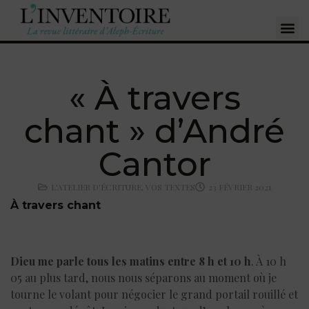
« À travers
chant » d’André
Cantor
L'ATELIER D'ÉCRITURE
,
VOS TEXTES
23 FÉVRIER 2021
À travers chant
Dieu me parle tous les matins entre 8 h et 10 h
. À 10 h
05 au plus tard, nous nous séparons au moment où je
tourne le volant pour négocier le grand portail rouillé et