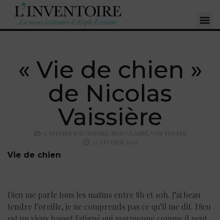
« Vie de chien »
de Nicolas
Vaissière
L'ATELIER D'ÉCRITURE
,
NON CLASSÉ
,
VOS TEXTES
23 FÉVRIER 2021
Vie de chien
Dieu me parle tous les matins entre 8h et 10h. J’ai beau
tendre l’oreille, je ne comprends pas ce qu’il me dit. Dieu
est un vieux basset fatigué qui marmonne comme il peut