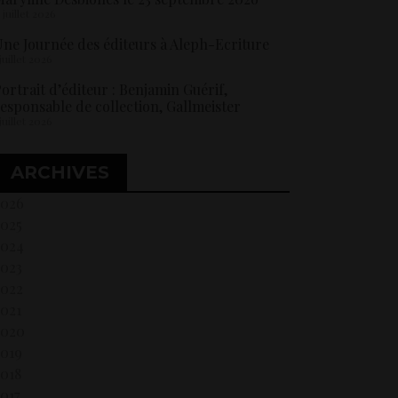
5 juillet 2026
ne Journée des éditeurs à Aleph-Ecriture
 juillet 2026
ortrait d’éditeur : Benjamin Guérif,
esponsable de collection, Gallmeister
 juillet 2026
ARCHIVES
2026
2025
2024
2023
2022
021
2020
2019
018
017