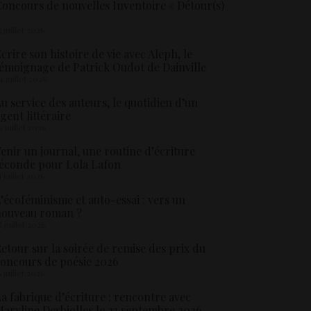
oncours de nouvelles Inventoire « Détour(s)
5 juillet 2026
crire son histoire de vie avec Aleph, le
émoignage de Patrick Oudot de Dainville
4 juillet 2026
u service des auteurs, le quotidien d’un
gent littéraire
3 juillet 2026
enir un journal, une routine d’écriture
éconde pour Lola Lafon
1 juillet 2026
’écoféminisme et auto-essai : vers un
nouveau roman ?
8 juillet 2026
etour sur la soirée de remise des prix du
oncours de poésie 2026
6 juillet 2026
a fabrique d’écriture : rencontre avec
aryline Desbiolles le 23 septembre 2026