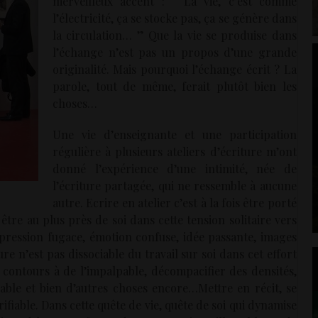
merveilleux accent : “ La vie, c’est comme
l’électricité, ça se stocke pas, ça se génère dans
la circulation… ” Que la vie se produise dans
l’échange n’est pas un propos d’une grande
originalité. Mais pourquoi l’échange écrit ? La
parole, tout de même, ferait plutôt bien les
choses…
Une vie d’enseignante et une participation
régulière à plusieurs ateliers d’écriture m’ont
donné l’expérience d’une intimité, née de
l’écriture partagée, qui ne ressemble à aucune
autre. Ecrire en atelier c’est à la fois être porté
tre au plus près de soi dans cette tension solitaire vers
impression fugace, émotion confuse, idée passante, images
e n’est pas dissociable du travail sur soi dans cet effort
 contours à de l’impalpable, décompacifier des densités,
able et bien d’autres choses encore…Mettre en récit, se
rifiable. Dans cette quête de vie, quête de soi qui dynamise