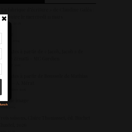
 La fabrique d’écriture » de Claudine Galéa :
encontre le mercredi 11 mars
1 janvier 2026
uisine
 février 2014
tir
os textes à partir de « Jacob, Jacob » de
nt
son
alérie Zénatti – MC Gardien
 octobre 2015
os textes à partir de Boussole de Mathias
s
nard – A. Mérat
6 décembre 2015
a belle image
 avril 2014
rois saisons, Claire Thomasset, éd. Buchet
hastel, 2026
 juin 2026