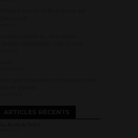
os textes: à partir de Pia Petersen, par
laire le Goff
 avril 2015
os textes à partir de « Pour Isabel »
’Antonio Tabucchi par Claire Le Goff
0 avril 2015
ecret
6 janvier 2014
crire peut s’apprendre : Un parcours pour
aire ses gammes
4 janvier 2026
ARTICLES RÉCENTS
os livres de l’été !
5 juillet 2026