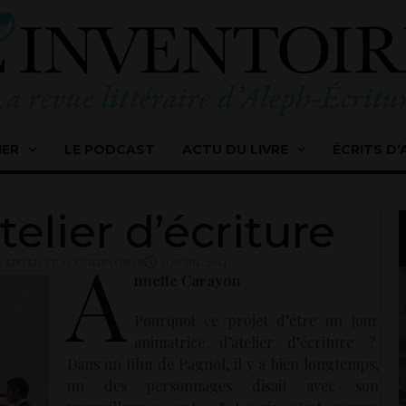
IER
LE PODCAST
ACTU DU LIVRE
ÉCRITS D’
elier d’écriture
A
NVENTER ET ACCOMPAGNER
11 AVRIL 2014
nnette Carayon
Pourquoi ce projet d’être un jour
animatrice d’atelier d’écriture ?
Dans un film de Pagnol, il y a bien longtemps,
un des personnages disait avec son