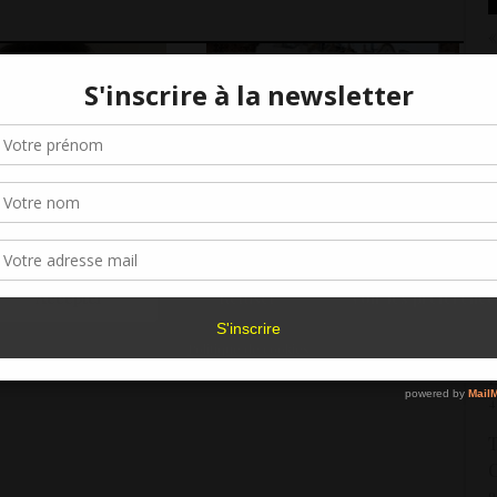
«
r
2
Gérer le consentement aux cookies
C
4
r offrir les meilleures expériences, nous utilisons des technologies telles que les
kies pour stocker et/ou accéder aux informations des appareils. Le fait de consen
V
es technologies nous permettra de traiter des données telles que le comporteme
lic : comment faire
Écrire à Cracovie : « Il ne
navigation ou les ID uniques sur ce site. Le fait de ne pas consentir ou de retirer 
V
n projet
s’agit pas tant de voyager
sentement peut avoir un effet négatif sur certaines caractéristiques et fonctions.
2
ue ?
que de partir », Georges
Sand
V
Accepter
Refuser
Voir les préférence
E
1
Politique de cookies
L
4
T
C
9