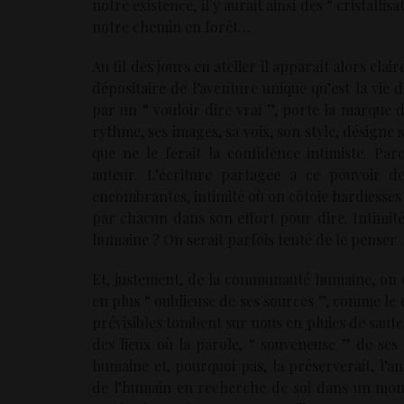
notre existence, il y aurait ainsi des “ cristalli
notre chemin en forêt…
Au fil des jours en atelier il apparaît alors cla
dépositaire de l’aventure unique qu’est la vie 
par un “ vouloir dire vrai ”, porte la marque d
rythme, ses images, sa voix, son style, désigne
que ne le ferait la confidence intimiste. Par
auteur. L’écriture partagée a ce pouvoir de
encombrantes, intimité où on côtoie hardiesses e
par chacun dans son effort pour dire. Intim
humaine ? On serait parfois tenté de le penser
Et, justement, de la communauté humaine, on
en plus “ oublieuse de ses sources ”, comme le d
prévisibles tombent sur nous en pluies de sauter
des lieux où la parole, “ souveneuse ” de se
humaine et, pourquoi pas, la préserverait, l’a
de l’humain en recherche de soi dans un mon