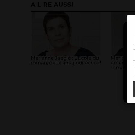
A LIRE AUSSI
Pou
coo
à c
Marianne Jaeglé : L’École du
Marie Bou
de 
roman, deux ans pour écrire !
émerger u
con
romanesq