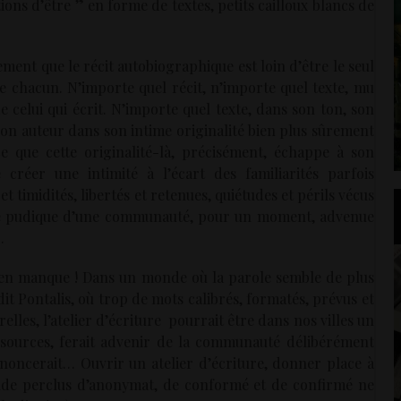
sations d’être ” en forme de textes, petits cailloux blancs de
irement que le récit autobiographique est loin d’être le seul
de chacun. N’importe quel récit, n’importe quel texte, mu
e celui qui écrit. N’importe quel texte, dans son ton, son
 son auteur dans son intime originalité bien plus sûrement
ce que cette originalité-là, précisément, échappe à son
 créer une intimité à l’écart des familiarités parfois
t timidités, libertés et retenues, quiétudes et périls vécus
ité pudique d’une communauté, pour un moment, advenue
…
 en manque ! Dans un monde où la parole semble de plus
it Pontalis, où trop de mots calibrés, formatés, prévus et
elles, l’atelier d’écriture pourrait être dans nos villes un
s sources, ferait advenir de la communauté délibérément
nnoncerait… Ouvrir un atelier d’écriture, donner place à
de perclus d’anonymat, de conformé et de confirmé ne