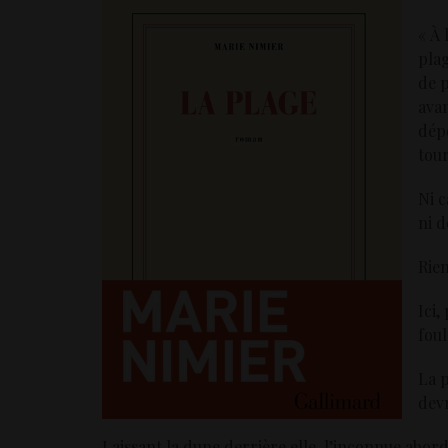
« À 
plag
de 
avan
dépo
tour
Ni c
ni 
Rien
Ici,
foul
La p
devr
Laissant la dune derrière elle, l’inconnue abord