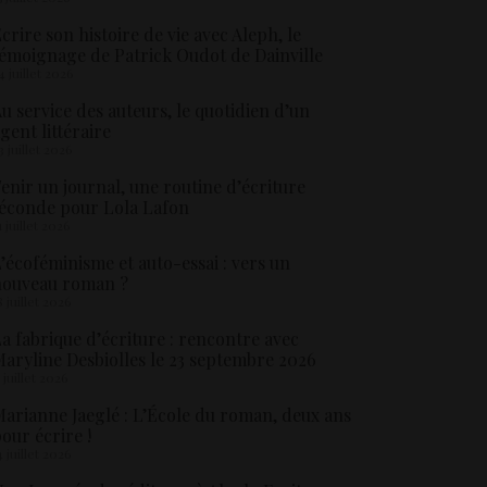
crire son histoire de vie avec Aleph, le
émoignage de Patrick Oudot de Dainville
4 juillet 2026
u service des auteurs, le quotidien d’un
gent littéraire
3 juillet 2026
enir un journal, une routine d’écriture
éconde pour Lola Lafon
1 juillet 2026
’écoféminisme et auto-essai : vers un
nouveau roman ?
8 juillet 2026
a fabrique d’écriture : rencontre avec
aryline Desbiolles le 23 septembre 2026
5 juillet 2026
arianne Jaeglé : L’École du roman, deux ans
our écrire !
4 juillet 2026