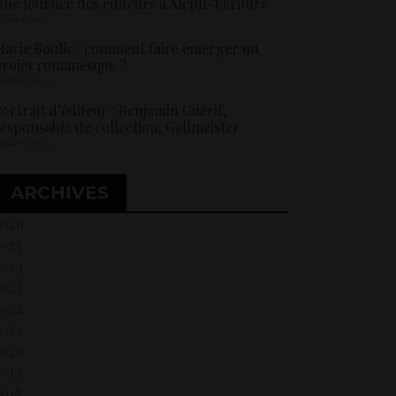
ne Journée des éditeurs à Aleph-Ecriture
 juillet 2026
arie Boulic : comment faire émerger un
rojet romanesque ?
 juillet 2026
ortrait d’éditeur : Benjamin Guérif,
esponsable de collection, Gallmeister
 juillet 2026
ARCHIVES
2026
2025
2024
2023
2022
021
2020
2019
018