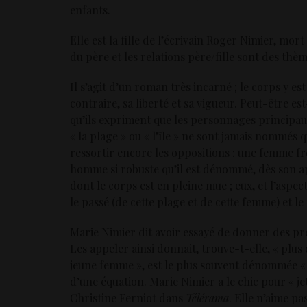
enfants.
Elle est la fille de l’écrivain Roger Nimier, mor
du père et les relations père/fille sont des th
Il s’agit d’un roman très incarné ; le corps y e
contraire, sa liberté et sa vigueur. Peut-être es
qu’ils expriment que les personnages principaux,
« la plage » ou « l’île » ne sont jamais nommés 
ressortir encore les oppositions : une femme frê
homme si robuste qu’il est dénommé, dès son appa
dont le corps est en pleine mue ; eux, et l’aspec
le passé (de cette plage et de cette femme) et le
Marie Nimier dit avoir essayé de donner des pr
Les appeler ainsi donnait, trouve-t-elle, « plus 
jeune femme », est le plus souvent dénommée « 
d’une équation. Marie Nimier a le chic pour « jet
Christine Ferniot dans
Télérama
. Elle n’aime pa