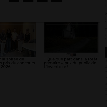
U
5
M
p
5
P
r
5
 la soirée de
« Quelque part dans la forêt
s prix du concours
primaire », prix du public de
 2026
L’Inventoire !
2
2