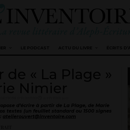
IER
LE PODCAST
ACTU DU LIVRE
ÉCRITS D’
ir de « La Plage »
ie Nimier
OSITIONS D'ÉCRITURE
15 FÉVRIER 2017
opose d’écrire à partir de La Plage, de Marie
os textes (un feuillet standard ou 1500 signes
:
atelierouvert@inventoire.com
TRAIT