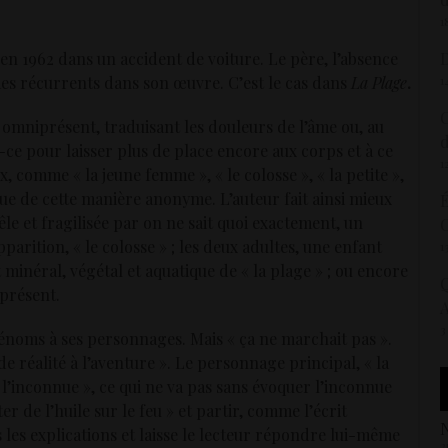
1
t en 1962 dans un accident de voiture. Le père, l’absence
D
èmes récurrents dans son œuvre. C’est le cas dans
La Plage
.
1
C
st omniprésent, traduisant les douleurs de l’âme ou, au
t-ce pour laisser plus de place encore aux corps et à ce
1
 comme « la jeune femme », « le colosse », « la petite »,
que de cette manière anonyme. L’auteur fait ainsi mieux
É
le et fragilisée par on ne sait quoi exactement, un
C
rition, « le colosse » ; les deux adultes, une enfant
1
t minéral, végétal et aquatique de « la plage » ; ou encore
Q
 présent.
3
énoms à ses personnages. Mais « ça ne marchait pas ».
de réalité à l’aventure ». Le personnage principal, « la
l’inconnue », ce qui ne va pas sans évoquer l’inconnue
er de l’huile sur le feu » et partir, comme l’écrit
N
s les explications et laisse le lecteur répondre lui-même
2