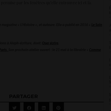
é permise par les fenêtres qu’elle entrouvre ici et là.
É
t
2
A
 magazine « L’Histoire », et auteure. Elle a publié en 2016 «
Le Soin
a
2
T
tions à Aleph-écriture, dont:
Oser écrire
.
f
Paris.
Son prochain atelier ouvert : le 21 mai à la librairie «
Comme
2
L
1
L
M
1
M
PARTAGER
p
1