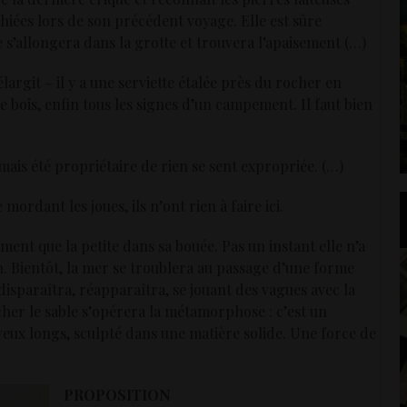
hiées lors de son précédent voyage. Elle est sûre
e s’allongera dans la grotte et trouvera l’apaisement (…)
’élargit – il y a une serviette étalée près du rocher en
e bois, enfin tous les signes d’un campement. Il faut bien
jamais été propriétaire de rien se sent expropriée. (…)
 mordant les joues, ils n’ont rien à faire ici.
moment que la petite dans sa bouée. Pas un instant elle n’a
son. Bientôt, la mer se troublera au passage d’une forme
isparaîtra, réapparaîtra, se jouant des vagues avec la
er le sable s’opérera la métamorphose : c’est un
veux longs, sculpté dans une matière solide. Une force de
PROPOSITION