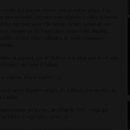
la sortie des gorges s’ouvre une première plage. Une
e sans urbanité, une mer sans planche à voiles ni bateau
pêche, une mer pour elle-même, la mer, pourrait-on
cer, comme on dit l’espérance ou la vérité, limpide,
uillée de tout rituel utilitaire, de toute résonance
istique.
abine ni parasol, pas de flotteur non plus, pas de cri aigu
de
Excusez-moi pour le ballon
.
 à acheter, rien à vendre (…).
 pas d’odeur d’ambre solaire, de folklore à respecter, de
e à subir.
lage comme on la rêve, au début de l’été – voilà qui
ait l’aider à reprendre pied (…)
e la dernière crique et reconnaît les pierres laiteuses