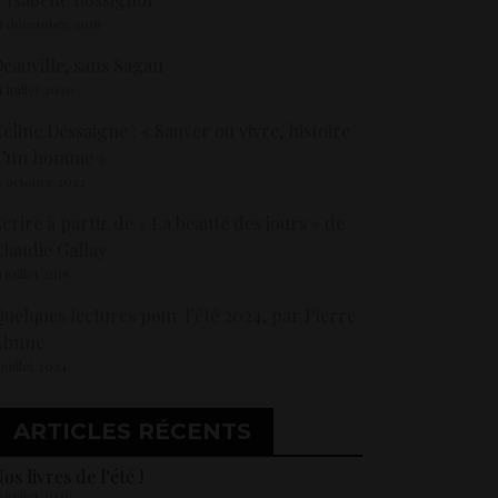
8 décembre 2018
eauville, sans Sagan
4 juillet 2020
éline Dessaigne : « Sauver ou vivre, histoire
d’un homme »
2 octobre 2022
crire à partir de « La beauté des jours » de
laudie Gallay
3 juillet 2018
uelques lectures pour l’été 2024, par Pierre
Ahnne
 juillet 2024
ARTICLES RÉCENTS
os livres de l’été !
5 juillet 2026