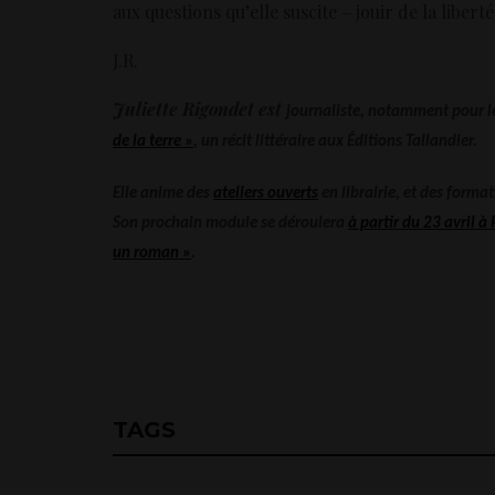
aux questions qu’elle suscite – jouir de la libert
J.R.
Juliette Rigondet est
journaliste, notamment pour le
de la terre »
, un récit littéraire aux Éditions Tallandier.
Elle anime des
ateliers ouverts
en librairie, et des forma
Son prochain module se déroulera
à partir du 23 avril à 
un roman »
.
TAGS