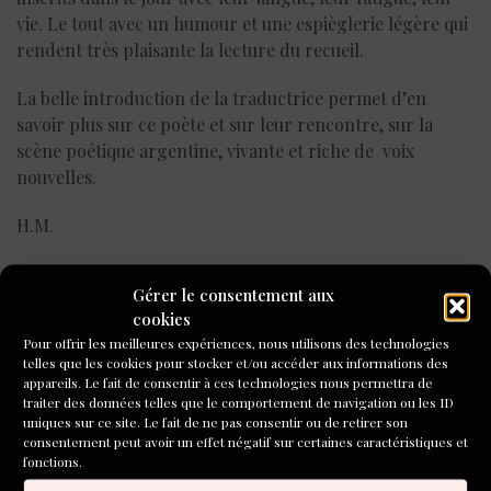
vie. Le tout avec un humour et une espièglerie légère qui
rendent très plaisante la lecture du recueil.
La belle introduction de la traductrice permet d’en
savoir plus sur ce poète et sur leur rencontre, sur la
scène poétique argentine, vivante et riche de voix
nouvelles.
H.M.
Hélène Massip est auteur de nouvelles, de poèmes et
Gérer le consentement aux
de haïkus. Sa dernière publication : «
L’affiloir des
cookies
silences
», collection « Poésie XXI », Jacques André
Pour offrir les meilleures expériences, nous utilisons des technologies
Éditeur, Mars 2016. Découvrez toutes ses formations à
telles que les cookies pour stocker et/ou accéder aux informations des
l’écriture à Lyon, à partir du 7 février et à partir du 24
appareils. Le fait de consentir à ces technologies nous permettra de
traiter des données telles que le comportement de navigation ou les ID
avril
ici
uniques sur ce site. Le fait de ne pas consentir ou de retirer son
consentement peut avoir un effet négatif sur certaines caractéristiques et
fonctions.