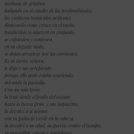
medusas de gelatina
bailando en el cobalto de las profundidades,
los violáceos tentáculos ardientes
flameando como crines en el sueño,
traslúcidas se mueven en conjunto,
se expanden y contraen
en su elegante nado,
se dejan arrastrar por las corrientes.
Es su turno, señora,
le digo y me arrepiento
porque ella justo estaba sonriendo,
mirando la pantalla.
Con un solo tirón
la traje desde el fondo del océano
hasta la tierra firme y sus impuestos,
la devolví a sí misma
con su pañuelo verde en la cabeza,
la devolví a su edad, su guerra contro el tiempo,
su maquillaje espeso y pantalones.