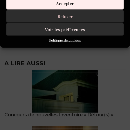
Accepter
TAGS
PARTAGER
Refuser
Voir les préférences
Politique de cookies
A LIRE AUSSI
Concours de nouvelles Inventoire « Détour(s) »