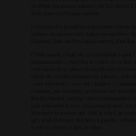
Au début des années soixante (du XXe siècle), il 
donc dans cet étrange endroit.
La lecture des premières pages nous renvoie 
enfance ou adolescence. Faites-en une brève list
chambre close ou d’un espace ouvert, d’un lieu
C’était quand, c’était où, ça ressemblait à quoi 
monumentale », cherchez le centre de ce lieu ;
cette façon de se glisser de profil entre les bar
valeur de certains éléments (se glisser, « telle 
« mer intérieure » avec ses « falaises ») ; nomm
commun, par exemple) ; proposez une descriptio
lieu (ici, binaire, partagé entre Pensionnaires
(pas seulement la vue) : on entendait quoi ? Ça s
Retrouver la posture qui était la vôtre, au cent
qu’y avait-il devant, derrière, à gauche, à droi
à voir et à sentir ce lieu, le vôtre.