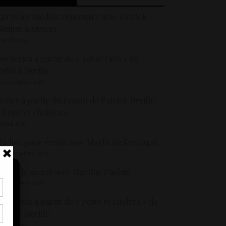
près les Inédits: rencontre avec Patrick
oujon à Angers
5 avril 2014
os textes à partir de « Taba-Taba » de
atrick Deville
8 novembre 2017
crire à partir du roman de Patrick Deville:
 Peste et choléra »
6 mai 2015
n lieu pour écrire avec Maylis de Kerangal
9 septembre 2025
crire le secret avec Martine Paulais
 novembre 2025
os textes à partir de « Peste et choléra » de
tir
nt
atrick Deville
son
6 juin 2015