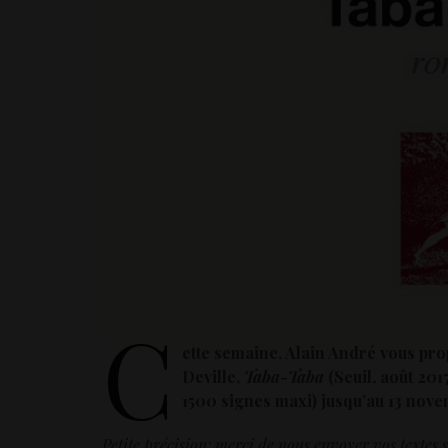
C
ette semaine, Alain André vous pro
Deville,
Taba-Taba
(Seuil, août 201
1500 signes maxi) jusqu’au 13
nove
Petite précision: merci de nous envoyer vos textes s