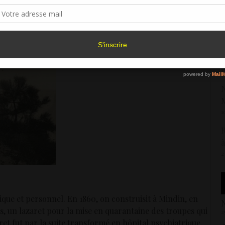
sentement peut avoir un effet négatif sur certaines caractéristiques et fonctions.
us du fleuve. »
«
Accepter
Refuser
Voir les préférence
1
Politique de cookies
«
1
N
M
1
R
à
2
ique et personnel. En 1860, on construisit à Mindin, en
N
s, un lazaret pour la mise en quarantaine des troupes qui
2
t fut par la suite transformé en hôpital psychiatrique.