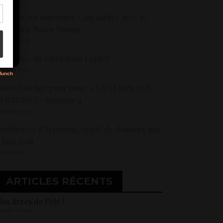
 Écrire ses souvenirs », un atelier avec le
magazine Notre Temps
s
7 mars 2025
 Madre » de Christiane Leydet
3 mars 2023
ouvel atelier pour tous : « LE TEMPS DES
AISONS » / Semaine 4
0 avril 2020
ésidences d’écrivains, dépôt de dossiers mai
 juin 2018
 avril 2018
ARTICLES RÉCENTS
os livres de l’été !
5 juillet 2026