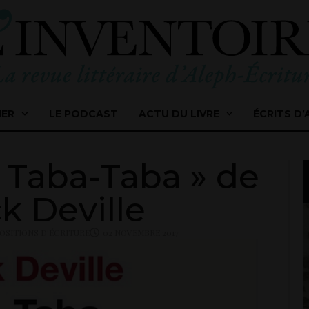
IER
LE PODCAST
ACTU DU LIVRE
ÉCRITS D’
« Taba-Taba » de
ck Deville
OSITIONS D'ÉCRITURE
02 NOVEMBRE 2017