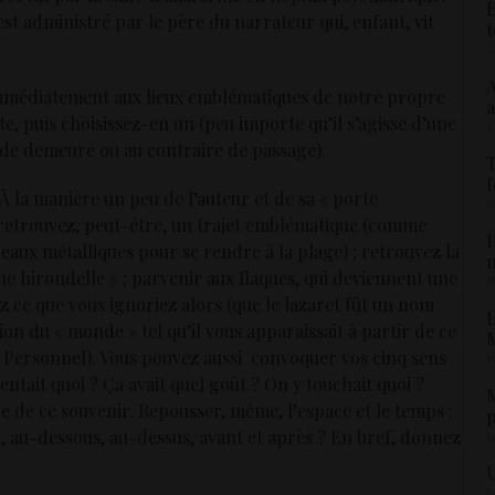
É
est administré par le père du narrateur qui, enfant, vit
t
2
A
immédiatement aux lieux emblématiques de notre propre
a
e, puis choisissez-en un (peu importe qu’il s’agisse d’une
2
 de demeure ou au contraire de passage).
T
f
? À la manière un peu de l’auteur et de sa « porte
2
 retrouvez, peut-être, un trajet emblématique (comme
L
reaux métalliques pour se rendre à la plage) ; retrouvez la
une hirondelle » ; parvenir aux flaques, qui deviennent une
1
ez ce que vous ignoriez alors (que le lazaret fût un nom
L
n du « monde » tel qu’il vous apparaissait à partir de ce
M
 et Personnel). Vous pouvez aussi convoquer vos cinq sens
1
entait quoi ? Ça avait quel goût ? On y touchait quoi ?
M
re de ce souvenir. Repousser, même, l’espace et le temps :
p
1
te, au-dessous, au-dessus, avant et après ? En bref, donnez
U
5