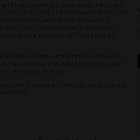
arqué l’usage étonnant qu’il fait des temps des verbes ?
M
ration, puis imparfait suivi d’un imparfait du subjonctif
p
ous vient du latin, même si peu de personnes la
5
itionnel et retour au présent. Voyez les paragraphes
P
 présent (ici et maintenant), passé (l’enfance), relié à
r
5
us avez utilisés. Ensuite, en modifiant vos phrases ou en
 cinq temps différents. Pour respecter la consigne mais
rou, ce que ça apporte (ou non)…
nnant. Vous avez même le droit de tout réécrire. En tout
 au maximum).
2
2
2