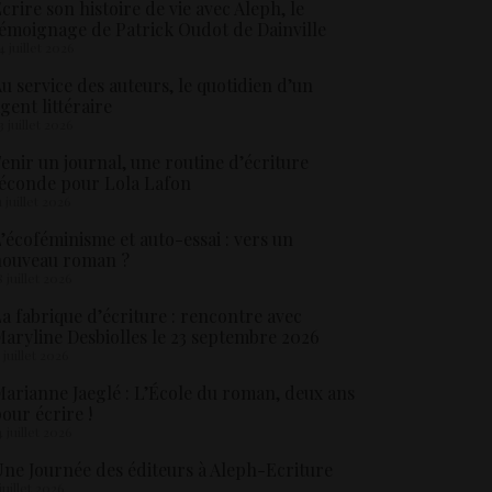
crire son histoire de vie avec Aleph, le
émoignage de Patrick Oudot de Dainville
4 juillet 2026
u service des auteurs, le quotidien d’un
gent littéraire
3 juillet 2026
enir un journal, une routine d’écriture
éconde pour Lola Lafon
1 juillet 2026
’écoféminisme et auto-essai : vers un
nouveau roman ?
8 juillet 2026
a fabrique d’écriture : rencontre avec
aryline Desbiolles le 23 septembre 2026
5 juillet 2026
arianne Jaeglé : L’École du roman, deux ans
our écrire !
4 juillet 2026
ne Journée des éditeurs à Aleph-Ecriture
 juillet 2026