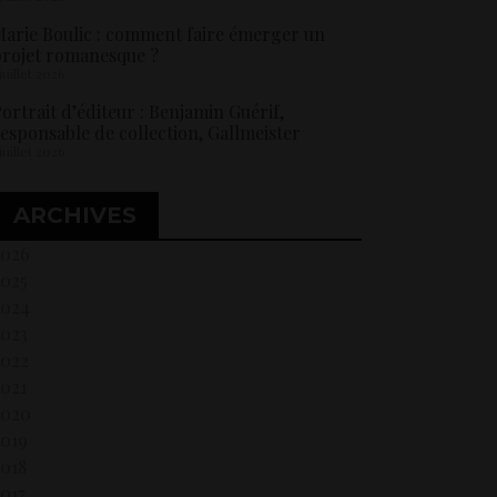
arie Boulic : comment faire émerger un
rojet romanesque ?
 juillet 2026
ortrait d’éditeur : Benjamin Guérif,
esponsable de collection, Gallmeister
 juillet 2026
ARCHIVES
2026
2025
2024
2023
2022
021
2020
2019
018
017