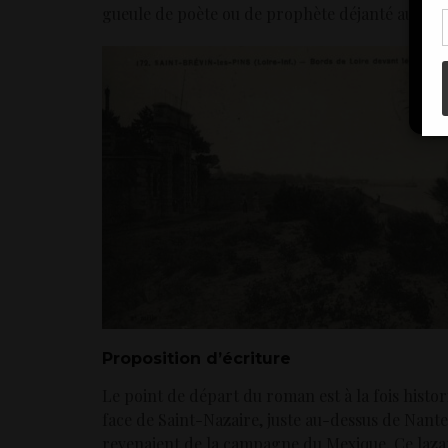
con
gueule de poète ou de prophète déjanté au-dess
Proposition d’écriture
Le point de départ du roman est à la fois histor
face de Saint-Nazaire, juste au-dessus de Nante
revenaient de la campagne du Mexique. Ce lazare