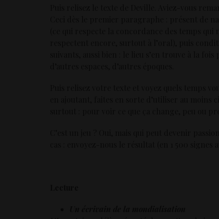
Puis relisez le texte de Deville. Aviez-vous rem
Ceci dès le premier paragraphe : présent de nar
(ce qui respecte la concordance des temps qui n
respectent encore, surtout à l’oral), puis cond
suivants, aussi bien : le lieu s’en trouve à la fois
d’autres espaces, d’autres époques.
Puis relisez votre texte et voyez quels temps vo
en ajoutant, faites en sorte d’utiliser au moins
surtout : pour voir ce que ça change, peu ou p
C’est un jeu ? Oui, mais qui peut devenir passio
cas : envoyez-nous le résultat (en 1 500 signes
Lecture
Un écrivain de la mondialisation