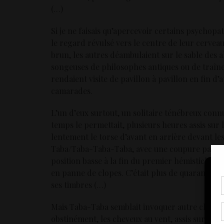
(…)
Si je ne faisais qu’apercevoir certains psychopa
le regard révulsé vers le centre de leur cerveau
brun, les autres déambulaient sur le sable des al
songeuses de philosophes antiques ou de traîne-
rendaient visite de pavillon à pavillon en fin 
camarades.
L’un d’eux surtout, un solitaire ténébreux conn
temps le permettait, plusieurs heures assis su
lentement le torse d’avant en arrière devant le
Taba/Taba-Taba-Taba, avec une coupure parfaite 
position basse à la fin du premier hémistiche,
en panne de clopes. C’était plus de quarante a
ses timbres (…)
Pou
coo
Mais Taba-Taba semblait invoquer autre chose,
à c
de 
obstinément, les cheveux au vent, assis sur les