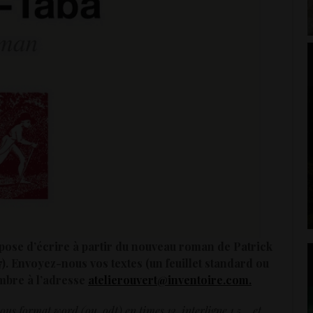
pose d’écrire à partir du nouveau roman de Patrick
7). Envoyez-nous vos textes (un feuillet standard ou
mbre
à l’adresse
atelierouvert@inventoire.com.
ous format word (ou .odt) en times 12, interligne 1,5… et