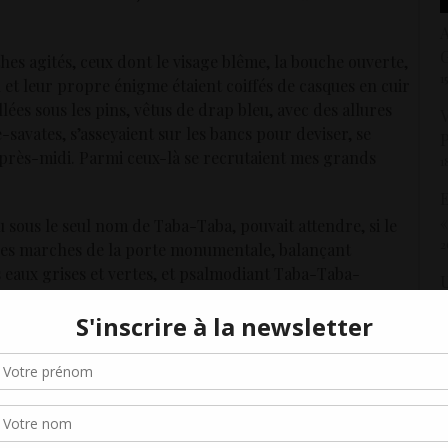
A
G
thes agités, ceux dont le visage blême, la bouche ouverte,
1
 et leur propre énigme étaient coiffés de casques en cuir
lées sous les pins, vêtus de drap bleu, avec des allures
V
savates, s’asseyaient sur les bancs pour deviser, se
P
d’après-midi. Parmi ceux-là se recrutaient mes grands
1
E
«
u sous le seul nom de Taba-Taba, pouvait attendre, si le
2
r les marches de la porte monumentale, balançant
s eaux grises et vertes, et psalmodiant Taba-Taba-
U
au milieu de l’alexandrin, le torse atteignant sa
2
 se relevant en prononçant le second sans même paraître
É
Gérer le consentement aux cookies
ns avant que la Poste ne gommât le mégot de Malraux sur
7
r offrir les meilleures expériences, nous utilisons des technologies telles que les
V
kies pour stocker et/ou accéder aux informations des appareils. Le fait de consen
 de plus grand et de plus mystérieux, confusément mais
es technologies nous permettra de traiter des données telles que le comporteme
P
navigation ou les ID uniques sur ce site. Le fait de ne pas consentir ou de retirer 
 marches de la porte monumentale, dressant sa belle
1