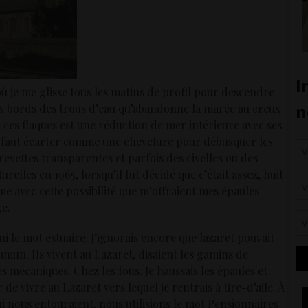
 je me glisse tous les matins de profil pour descendre
x bords des trous d’eau qu’abandonne la marée au creux
ces flaques est une réduction de mer intérieure avec ses
u’il faut écarter comme une chevelure pour débusquer les
revettes transparentes et parfois des civelles ou des
relles en 1965, lorsqu’il fut décidé que c’était assez, huit
me avec cette possibilité que m’offraient mes épaules
ge.
ni le mot estuaire. J’ignorais encore que lazaret pouvait
mmun. Ils vivent au Lazaret, disaient les gamins de
 mécaniques. Chez les fous. Je haussais les épaules et
de vivre au Lazaret vers lequel je rentrais à tire-d’aile. À
qui nous entouraient, nous utilisions le mot Pensionnaires