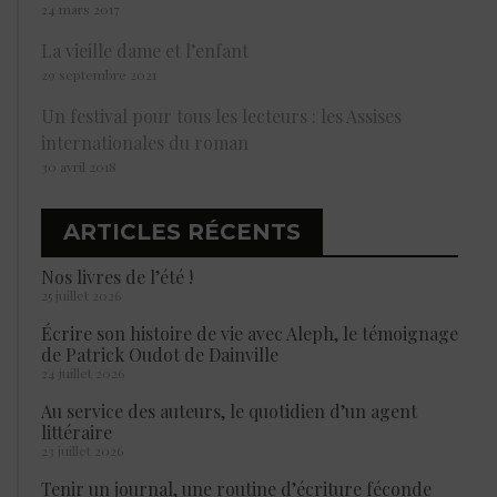
24 mars 2017
La vieille dame et l’enfant
29 septembre 2021
Un festival pour tous les lecteurs : les Assises
internationales du roman
30 avril 2018
ARTICLES RÉCENTS
Nos livres de l’été !
25 juillet 2026
Écrire son histoire de vie avec Aleph, le témoignage
de Patrick Oudot de Dainville
24 juillet 2026
Au service des auteurs, le quotidien d’un agent
littéraire
23 juillet 2026
Tenir un journal, une routine d’écriture féconde