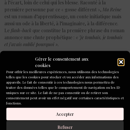
à l’écart, loin de celui qui les blesse. Raconté à la
première personne par ce « gosse différent »,
Ma Reine
est un roman d’apprentissage, un conte initiatique mais
aussi un ode à la liberté, à l’imaginaire, à la différence.
Le
flash-back
que constitue la première phrase du roman
annonce une chute prophétique :
« Je tombais, je tombais
et j’avais oublié pourquoi »
.
S.d F.
Gérer le consentement aux
cookies
Solange de Fréminville
conduit des ateliers d’écriture à
Pour offrir les meilleures expériences, nous utilisons des technologies
Paris pour Aleph-Écriture, notamment un atelier en
telles que les cookies pour stocker et/ou accéder aux informations des
appareils. Le fait de consentir à ces technologies nous permettra de
librairie, et le cycle d’approfondissement « Écrire avec
traiter des données telles que le comportement de navigation ou les ID
les auteurs contemporains ». Retrouvez sa prochaine
uniques sur ce site. Le fait de ne pas consentir ou de retirer son
formation le 1er juillet
ici
.
consentement peut avoir un effet négatif sur certaines caractéristiques et
fonctions.
Accepter
Refuser