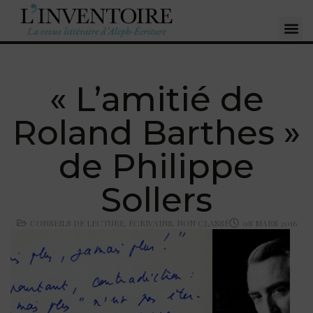
« L’amitié de
Roland Barthes »
de Philippe
Sollers
CONSEILS DE LECTURE
,
ÉCRIVAINS
,
NON CLASSÉ
08 MARS 2016