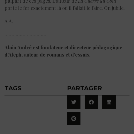
plupart de ces pages. L’auteur de
La Guerre du Goût
porte le fer exactement là où il fallait le faire. On jubile.
A.A.
…………………………
Alain André est fondateur et directeur pédagogique
d’Aleph, auteur de romans et d’essais.
TAGS
PARTAGER