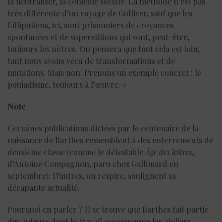
la neutraliser, la comédie sociale. La méthode n’est pas
très différente d’un voyage de Gulliver, sauf que les
Lilliputiens, ici, sont prisonniers de croyances
spontanées et de superstitions qui sont, peut-être,
toujours les nôtres. On pensera que tout cela est loin,
tant nous avons vécu de transformations et de
mutations. Mais non. Prenons un exemple concret : le
poujadisme, toujours à l’œuvre. »
Note
Certaines publications dictées par le centenaire de la
naissance de Barthes ressemblent à des enterrements de
deuxième classe
(
comme le détestable
Âge des lettres
,
d’Antoine Compagnon, paru chez Gallimard en
septembre). D’autres, on respire, soulignent sa
décapante actualité.
Pourquoi en parler ? Il se trouve que Barthes fait partie
des auteurs dont le travail accompagne les ateliers