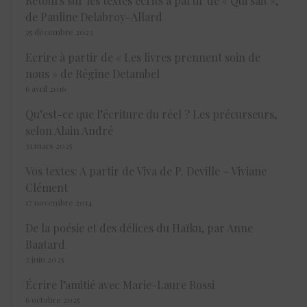
Retours sur les textes écrits à partir de « Qui sait »,
de Pauline Delabroy-Allard
25 décembre 2023
Ecrire à partir de « Les livres prennent soin de
nous » de Régine Detambel
6 avril 2016
Qu’est-ce que l’écriture du réel ? Les précurseurs,
selon Alain André
31 mars 2025
Vos textes: A partir de Viva de P. Deville – Viviane
Clément
17 novembre 2014
De la poésie et des délices du Haïku, par Anne
Baatard
2 juin 2025
Écrire l’amitié avec Marie-Laure Rossi
6 octobre 2025